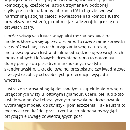
kompozycję. Rzeźbione lustro utrzymane w podobnej
stylistyce co stelaż lampy lub rama łóżka będzie tworzyć
harmonijną i spójną całość. Powieszone nad komodą lustro
powiększy przestrzeń, podobnie jak tafle znajdujące się na
drzwiach szafy.
Oprócz wiszących luster w sypialni można postawić na
modele, które da się oprzeć o ścianę. To rozwiązanie sprawdzi
się w różnych stylistykach urządzania wnętrz. Prosta,
metalowa oprawa lustra idealnie odnajdzie się we wnętrzach
industrialnych i loftowych, drewniana rama to natomiast
dobry pomysł do przestrzeni urządzonych w stylu
skandynawskim. Okrągłe, owalne, prostokątne czy kwadratowe
– wszystko zależy od osobistych preferencji i wyglądu
wnętrza.
Lustra
ze
szprosami
będą doskonałym uzupełnieniem wnętrz
urządzonych w stylu loftowym i glamour. Czerń, biel lub złoto
- wiele wariantów kolorystycznych pozwala na dopasowanie
wybranego modelu do stylistyki pomieszczenia. Takie lustra to
mocny akcent każdej przestrzeni, a ich niebanalny wygląd
przyciągnie uwagę odwiedzających gości.