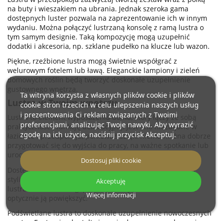
na buty i wieszakiem na ubrania. Jednak szeroka gama
dostępnych luster pozwala na zaprezentowanie ich w innym
wydaniu. Można połączyć lustrzaną konsolę z ramą lustra o
tym samym designie. Taką kompozycję mogą uzupełnić
dodatki i akcesoria, np. szklane pudełko na klucze lub wazon.
Piękne, rzeźbione lustra mogą świetnie współgrać z
welurowym fotelem lub ławą. Eleganckie lampiony i zieleń
domowych roślin będą tworzyć doskonałe uzupełnienie
gustownego wnętrza.
Ta witryna korzysta z własnych plików cookie i plików
Lustro w Twoim wnętrzu
cookie stron trzecich w celu ulepszenia naszych usług
i prezentowania Ci reklam związanych z Twoimi
Lustro to element wyposażenia domu, który łączy ze sobą
preferencjami, analizując Twoje nawyki. Aby wyrazić
praktyczność i funkcję dekoracyjną. Jest ono niezbędne w
zgodę na ich użycie, naciśnij przycisk Akceptuj.
łazience i przedpokoju, ponieważ dzięki niemu można dobrze
przygotować się do wyjścia do pracy, na ważne spotkanie lub
uroczystość.
Dostosuj pliki cookie
Dostępne modele pozwalają na dobranie ich nie tylko do
stylistyki wnętrza, ale także do jego rozmiarów. Za pomocą
Akceptuję
lustra można nadać głębi urządzanej przestrzeni, a także
Więcej informacji
optycznie ją powiększyć.
Podświetlane lustra to doskonałe uzupełnienie nowoczesnych