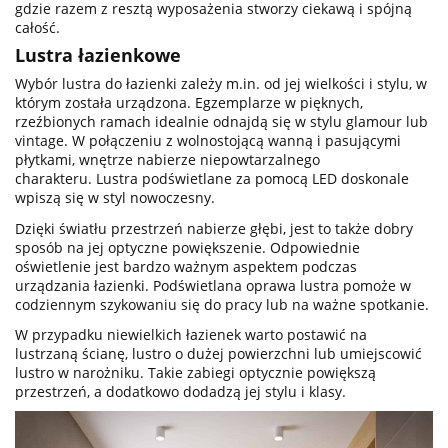
gdzie razem z resztą wyposażenia stworzy ciekawą i spójną
całość.
Lustra łazienkowe
Wybór lustra do łazienki zależy m.in. od jej wielkości i stylu, w
którym została urządzona. Egzemplarze w pięknych,
rzeźbionych ramach idealnie odnajdą się w stylu glamour lub
vintage. W połączeniu z wolnostojącą wanną i pasującymi
płytkami, wnętrze nabierze niepowtarzalnego
charakteru.
Lustra podświetlane
za pomocą LED doskonale
wpiszą się w styl nowoczesny.
Dzięki światłu przestrzeń nabierze głębi, jest to także dobry
sposób na jej optyczne powiększenie. Odpowiednie
oświetlenie jest bardzo ważnym aspektem podczas
urządzania łazienki. Podświetlana oprawa lustra pomoże w
codziennym szykowaniu się do pracy lub na ważne spotkanie.
W przypadku niewielkich łazienek warto postawić na
lustrzaną ścianę, lustro o dużej powierzchni lub umiejscowić
lustro w narożniku. Takie zabiegi optycznie powiększą
przestrzeń, a dodatkowo dodadzą jej stylu i klasy.