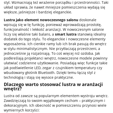
styl. Wzmacniają też wrażenie porządku i przestronności. Taki
układ sprawia, że nawet mniejsze pomieszczenia wydają się
większe, jaśniejsze i bardziej eleganckie.
Lustra jako element nowoczesnego salonu
doskonale
wpisują się w tę funkcję, ponieważ wprowadzają prostotę,
funkcjonalność i lekkość aranżacji. W nowoczesnym salonie
liczy się właśnie taki balans, a
smart lustra
stanowią idealny
dodatek do tego stylu. To eleganckie i nowoczesne elementy
wyposażenia. Ich cienkie ramy lub ich brak pasują do wnętrz
w stylu minimalistycznym. Nie przytłaczają przestrzeni, a
jednocześnie ją rozjaśniają. To coś więcej niż ozdoba. Jak
podkreślają projektanci wnętrz, nowoczesne modele powinny
ułatwiać codzienne użytkowanie. Posiadają więc funkcje takie
jak podświetlenie LED, zegar z czujnikiem temperatury czy
wbudowany głośnik Bluetooth. Dzięki temu łączą styl z
technologią i stają się wysoce praktyczne.
Dlaczego warto stosować lustra w aranżacji
wnętrz?
Lustra od zawsze są popularnym elementem wystroju wnętrz.
Zawdzięczają to swoim wyjątkowym cechom – praktycznym i
dekoracyjnym. Ich obecność w pomieszczeniu przynosi wiele
wymiernych korzyści: