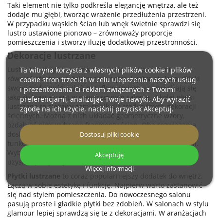
Taki element nie tylko podkreśla elegancję wnętrza, ale też
dodaje mu głębi, tworząc wrażenie przedłużenia przestrzeni.
W przypadku wąskich ścian lub wnęk świetnie sprawdzi się
lustro ustawione pionowo – zrównoważy proporcje
pomieszczenia i stworzy iluzję dodatkowej przestronności.
Dekoracje lustrzane
Lustra to nie tylko praktyczny element wyposażenia, ale
Ta witryna korzysta z własnych plików cookie i plików
również efektowna dekoracja wnętrz.
Lustra stojące
, dzięki
cookie stron trzecich w celu ulepszenia naszych usług
swojej mobilności i dużym taflom, świetnie sprawdzają się
i prezentowania Ci reklam związanych z Twoimi
jako stylowy akcent w nowoczesnym salonie. Z kolei płytki
preferencjami, analizując Twoje nawyki. Aby wyrazić
lustrzane to ciekawy zamiennik dla tradycyjnych dekoracji
zgodę na ich użycie, naciśnij przycisk Akceptuj.
ściennych. Można z nich układać geometryczne wzory,
ozdabiać nimi wybrane fragmenty ścian. Oba rozwiązania
doskonale wpisują się w nowoczesne aranżacje, łącząc
Dostosuj pliki cookie
funkcjonalność z dekoracyjnością i tworząc wrażenie głębi.
Wybór odpowiednich lustrzanych płytek jest kluczowy, aby
Akceptuję
uzyskać pożądany efekt wizualny w pomieszczeniu.
Więcej informacji
Płytki lustrzane
to coraz popularniejszy dodatek do wnętrz.
Łączą w sobie estetykę i funkcję. Najpierw warto zastanowić
się nad stylem pomieszczenia. Do nowoczesnego salonu
pasują proste i gładkie płytki bez zdobień. W salonach w stylu
glamour lepiej sprawdzą się te z dekoracjami. W aranżacjach