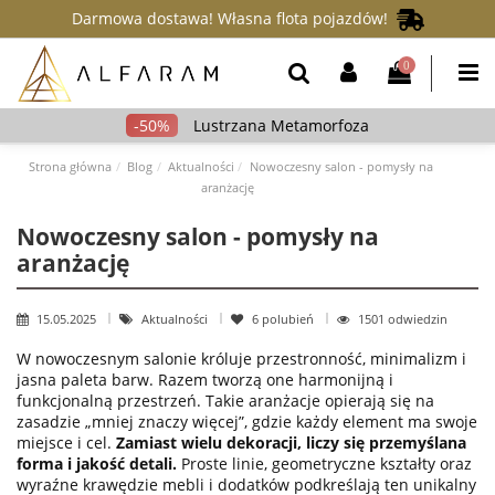
Darmowa dostawa! Własna flota pojazdów!
0
Lustrzana Metamorfoza
Strona główna
Blog
Aktualności
Nowoczesny salon - pomysły na
aranżację
Nowoczesny salon - pomysły na
aranżację
15.05.2025
Aktualności
6
polubień
1501 odwiedzin
W nowoczesnym salonie króluje przestronność, minimalizm i
jasna paleta barw. Razem tworzą one harmonijną i
funkcjonalną przestrzeń. Takie aranżacje opierają się na
zasadzie „mniej znaczy więcej”, gdzie każdy element ma swoje
miejsce i cel.
Zamiast wielu dekoracji, liczy się przemyślana
forma i jakość detali.
Proste linie, geometryczne kształty oraz
wyraźne krawędzie mebli i dodatków podkreślają ten unikalny