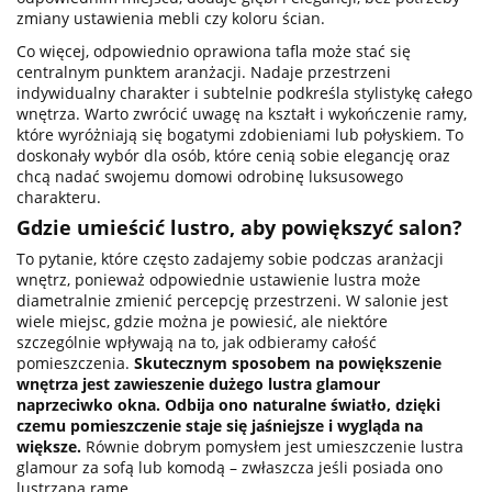
zmiany ustawienia mebli czy koloru ścian.
Co więcej, odpowiednio oprawiona tafla może stać się
centralnym punktem aranżacji. Nadaje przestrzeni
indywidualny charakter i subtelnie podkreśla stylistykę całego
wnętrza. Warto zwrócić uwagę na kształt i wykończenie ramy,
które wyróżniają się bogatymi zdobieniami lub połyskiem. To
doskonały wybór dla osób, które cenią sobie elegancję oraz
chcą nadać swojemu domowi odrobinę luksusowego
charakteru.
Gdzie umieścić lustro, aby powiększyć salon?
To pytanie, które często zadajemy sobie podczas aranżacji
wnętrz, ponieważ odpowiednie ustawienie lustra może
diametralnie zmienić percepcję przestrzeni. W salonie jest
wiele miejsc, gdzie można je powiesić, ale niektóre
szczególnie wpływają na to, jak odbieramy całość
pomieszczenia.
Skutecznym sposobem na powiększenie
wnętrza jest zawieszenie dużego lustra glamour
naprzeciwko okna.
Odbija ono naturalne światło, dzięki
czemu pomieszczenie staje się jaśniejsze i wygląda na
większe.
Równie dobrym pomysłem jest umieszczenie lustra
glamour za sofą lub komodą – zwłaszcza jeśli posiada ono
lustrzaną ramę.