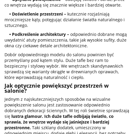
co wnętrza wydają się znacznie większe i bardziej otwarte.
• Doświetlenie przestrzeni –
kutecznie rozjaśniają
mroczniejsze kąty, potęgując działanie światła naturalnego i
sztucznego.
• Podkreślenie architektury –
odpowiednio dobrane mogą
uwydatnić atuty pomieszczenia, takie jak wysokie sufity, duże
okna czy ciekawe detale architektoniczne.
Dobór odpowiedniego modelu do salonu powinien być
przemyślany pod kątem stylu. Duże tafle bez ram to
bezpieczny i stylowy wybór. We wnętrzach skandynawskich
sprawdzą się warianty okrągłe w drewnianych oprawach,
które wprowadzają naturalność i ciepło.
Jak optycznie powiększyć przestrzeń w
salonie?
Jednym z najskuteczniejszych sposobów na wizualne
powiększenie salonu jest zastosowanie odpowiednio
dobranych dekoracji ściennych. W tej roli świetnie sprawdzają
się
lustra glamour. Ich duże tafle odbijają światło, co
sprawia, że wnętrze wydaje się jaśniejsze i bardziej
przestronne.
Taki szklany dodatek, umieszczony w
odpowiednim miejscu, dodaje głębi i elegancji, bez potrzeby