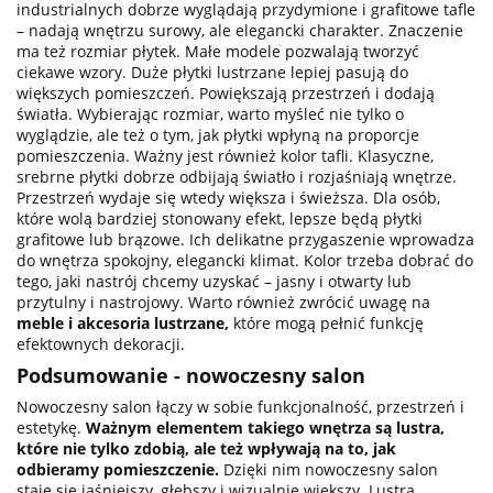
industrialnych dobrze wyglądają przydymione i grafitowe tafle
– nadają wnętrzu surowy, ale elegancki charakter. Znaczenie
ma też rozmiar płytek. Małe modele pozwalają tworzyć
ciekawe wzory. Duże płytki lustrzane lepiej pasują do
większych pomieszczeń. Powiększają przestrzeń i dodają
światła. Wybierając rozmiar, warto myśleć nie tylko o
wyglądzie, ale też o tym, jak płytki wpłyną na proporcje
pomieszczenia. Ważny jest również kolor tafli. Klasyczne,
srebrne płytki dobrze odbijają światło i rozjaśniają wnętrze.
Przestrzeń wydaje się wtedy większa i świeższa. Dla osób,
które wolą bardziej stonowany efekt, lepsze będą płytki
grafitowe lub brązowe. Ich delikatne przygaszenie wprowadza
do wnętrza spokojny, elegancki klimat. Kolor trzeba dobrać do
tego, jaki nastrój chcemy uzyskać – jasny i otwarty lub
przytulny i nastrojowy. Warto również zwrócić uwagę na
meble i akcesoria lustrzane
,
które mogą pełnić funkcję
efektownych dekoracji.
Podsumowanie - nowoczesny salon
Nowoczesny salon łączy w sobie funkcjonalność, przestrzeń i
estetykę.
Ważnym elementem takiego wnętrza są lustra,
które nie tylko zdobią, ale też wpływają na to, jak
odbieramy pomieszczenie.
Dzięki nim nowoczesny salon
staje się jaśniejszy, głębszy i wizualnie większy. Lustra