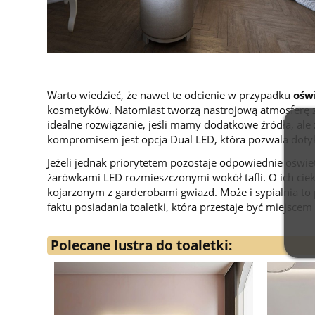
Warto wiedzieć, że nawet te odcienie w przypadku
ośw
kosmetyków. Natomiast tworzą nastrojową atmosferę 
idealne rozwiązanie, jeśli mamy dodatkowe źródła, al
kompromisem jest opcja Dual LED, która pozwala dot
Jeżeli jednak priorytetem pozostaje odpowiednie oświe
żarówkami LED rozmieszczonymi wokół tafli. O ich ciek
kojarzonym z garderobami gwiazd. Może i sypialnia to p
faktu posiadania toaletki, która przestaje być miejscem
Polecane lustra do toaletki: