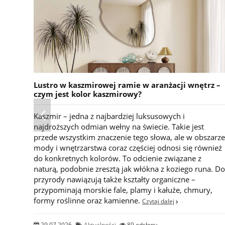
Lustro w kaszmirowej ramie w aranżacji wnętrz –
czym jest kolor kaszmirowy?
Kaszmir – jedna z najbardziej luksusowych i
najdroższych odmian wełny na świecie. Takie jest
przede wszystkim znaczenie tego słowa, ale w obszarze
mody i wnętrzarstwa coraz częściej odnosi się również
do konkretnych kolorów. To odcienie związane z
naturą, podobnie zresztą jak włókna z koziego runa. Do
przyrody nawiązują także kształty organiczne –
przypominają morskie fale, plamy i kałuże, chmury,
formy roślinne oraz kamienne.
Czytaj dalej
29.07.2026
Aktualności
89 odsłony