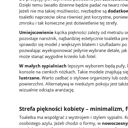
Dzięki temu światło dzienne będzie padać na twarz ró
Jeżeli nie ma takiej możliwości, niezbędne są
dodatkow
toaletki naprzeciw okna również jest korzystne, ponie
zmroku i tak konieczne jest doświetlenie tej strefy.
Umiejscowienie
kącika piękności zależy od metrażu o
pozostaje narożnik, najbardziej estetycznie toaletka p
sprawdzi się model z większym blatem i szufladami p
pozwalając wyeksponować jedynie wybrane detale, jak f
może stanąć wygodne krzesło lub fotel.
W małych sypialniach
lepszym wyborem będą pufy, kt
konsole na cienkich nóżkach. Takie modele znajdują się
lustrzane
.
Warto zadbać o stylowe organizery lub ozdo
powierzchni. Alternatywą w niedużym pokoju jest także
wizualnie odciąża aranżację.
Strefa piękności kobiety – minimalizm, 
Toaletka ma współgrać z wystrojem i stylem sypialni. K
osobistego azylu. Jeżeli chodzi o formy, w
nowoczesny