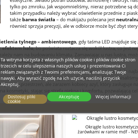
tylko po zmroku. Jak wspomnieliśmy, nieraz potrzebne są do
takim przypadku należy wybrać oświetlenie przednie z pi
także
barwa światła
– do makijażu polecana jest
neutraln
również sprzyja precyzji, ale w odbiorze może być zbyt stery
ietlenia tylnego –
ambientowego
, gdy taśma LED znajduje się
z
efektem halo
, bo poświata roztacza się wokół lustra, co jest n
e zależy nam na budowaniu klimatu. Zamawiając u nas lustra, m
Ta witryna korzysta z własnych plików cookie i plików cookie stron
ykowo zmieniać barwę.
trzecich w celu ulepszenia naszych usług i prezentowania Ci
tlenie do precyzyjnych czynności, warto postawić na modele naj
reklam związanych z Twoimi preferencjami, analizując Twoje
awej historii i o tym, dlaczego są najlepszym wyborem, pisaliś
nawyki. Aby wyrazić zgodę na ich użycie, naciśnij przycisk
rywatna przestrzeń, ale zarazem kobiecy azyl, który zasługuje na
Akceptuj.
 na kosmetyki, stając się strefą piękna i komfortu, pozwalającą c
Dostosuj pliki
Akceptuję
Więcej informacji
cookie
Okrągłe lustro kosmetycz
żarówkami w ramie mdf - N