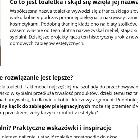
Co to jest toaletka i skąd się wzięła jej nazw
Współczesna nazwa toaletka wywodzi się z francuskiego sł
wieku kobiety podczas porannej pielęgnacji nakrywały rami
kosmetykami. Podobną tkaninę kładziono na blaty stolików, n
czasem właśnie od tego płótna nazwę zyskał mebel, stają
sypialni. Dzisiejsze projekty łączą ten historyczny urok z 
domowych zabiegów estetycznych.
e rozwiązanie jest lepsze?
ce dla toaletki. Taki mebel najczęściej ma szuflady do przechowy
isko w sypialni przedłuża trwałość produktów, dzięki temu też t
ę nad umywalką, to dla wielu kobiet kluczowy argument. Podobni
lny kącik do zabiegów pielęgnacyjnych
może się przemienić w
ą przestrzeń, żeby łączyła komfort z estetyką?
alni? Praktyczne wskazówki i inspiracje
, dlatego najlepiej ustawić toaletkę prostopadle do okna.