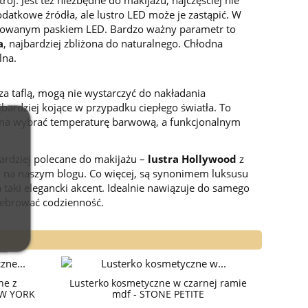
datkowe źródła, ale lustro LED może je zastąpić. W
askowanym paskiem LED. Bardzo ważny parametr to
a
, najbardziej zbliżona do naturalnego. Chłodna
lna.
 za taflą, mogą nie wystarczyć do nakładania
ajbardziej kojące w przypadku ciepłego światła. To
ożna wybrać temperaturę barwową, a funkcjonalnym
bardziej polecane do makijażu –
lustra Hollywood
z
my na naszym blogu. Co więcej, są synonimem luksusu
 taki elegancki akcent. Idealnie nawiązuje do samego
elebrować codzienność.
ne z
Lusterko kosmetyczne w czarnej ramie
EW YORK
mdf - STONE PETITE