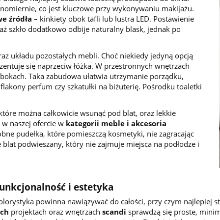
wnomiernie, co jest kluczowe przy wykonywaniu makijażu.
e źródła
– kinkiety obok tafli lub lustra LED. Postawienie
waż szkło dodatkowo odbije naturalny blask, jednak po
raz układu pozostałych mebli. Choć niekiedy jedyną opcją
rezentuje się naprzeciw łóżka. W przestronnych wnętrzach
o bokach. Taka zabudowa ułatwia utrzymanie porządku,
lakony perfum czy szkatułki na biżuterię. Pośrodku toaletki
óre można całkowicie wsunąć pod blat, oraz lekkie
 w naszej ofercie w
kategorii meble i akcesoria
bne pudełka, które pomieszczą kosmetyki, nie zagracając
 blat podwieszany, który nie zajmuje miejsca na podłodze i
funkcjonalność i estetyka
olorystyka powinna nawiązywać do całości, przy czym najlepiej st
ch
projektach oraz wnętrzach
scandi
sprawdzą się proste, minimal