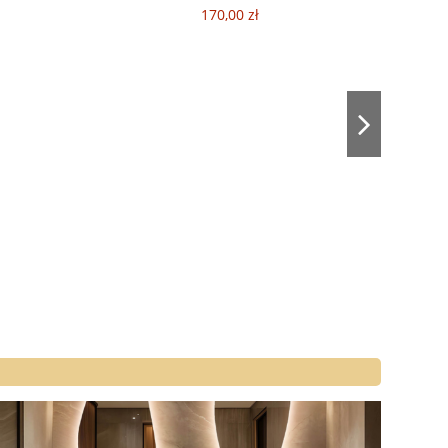
170,00 zł
Lu
p