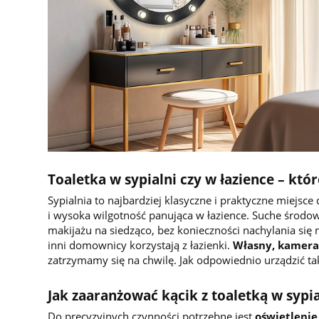
Toaletka w sypialni czy w łazience – któr
Sypialnia to najbardziej klasyczne i praktyczne miejs
i wysoka wilgotność panująca w łazience. Suche środow
makijażu na siedząco, bez konieczności nachylania si
inni domownicy korzystają z łazienki.
Własny, kamera
zatrzymamy się na chwilę. Jak odpowiednio urządzić tak
Jak zaaranżować kącik z toaletką w sypi
Do precyzyjnych czynności potrzebne jest
oświetlenie