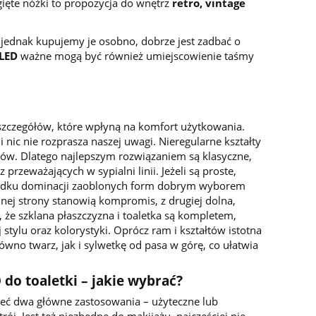
gięte nóżki to propozycja do wnętrz
retro, vintage
 jednak kupujemy je osobno, dobrze jest zadbać o
 LED
ważne mogą być również umiejscowienie taśmy
a szczegółów, które wpłyną na komfort użytkowania.
li nic nie rozprasza naszej uwagi. Nieregularne kształty
ów. Dlatego najlepszym rozwiązaniem są klasyczne,
zeważających w sypialni linii. Jeżeli są proste,
adku dominacji zaoblonych form dobrym wyborem
ednej strony stanowią kompromis, z drugiej dolna,
t, że szklana płaszczyzna i toaletka są kompletem,
stylu oraz kolorystyki. Oprócz ram i kształtów istotna
równo twarz, jak i sylwetkę od pasa w górę, co ułatwia
 do toaletki – jakie wybrać?
eć dwa główne zastosowania – użyteczne lub
rój. Jest też niezbędne do makijażu, najczęściej nie