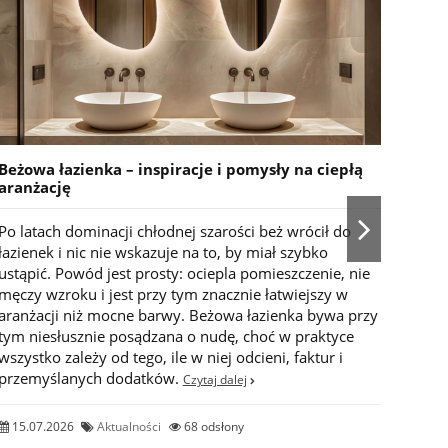
Beżowa łazienka – inspiracje i pomysły na ciepłą
Marm
aranżację
klas
Po latach dominacji chłodnej szarości beż wrócił do
Marm
łazienek i nic nie wskazuje na to, by miał szybko
wykoń
ustąpić. Powód jest prosty: ociepla pomieszczenie, nie
mody.
męczy wzroku i jest przy tym znacznie łatwiejszy w
późni
aranżacji niż mocne barwy. Beżowa łazienka bywa przy
stosu
tym niesłusznie posądzana o nudę, choć w praktyce
aranż
wszystko zależy od tego, ile w niej odcieni, faktur i
okład
przemyślanych dodatków.
natur
Czytaj dalej
pomie
15.07.2026
Aktualności
68 odsłony
09.