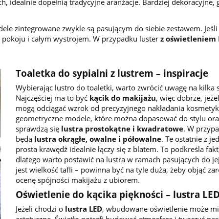
, idealnie dopełnią tradycyjne aranżacje. Bardziej dekoracyjne, 
ele zintegrowane zwykle są pasującym do siebie zestawem. Jeśli
w pokoju i całym wystrojem. W przypadku luster
z oświetleniem
Toaletka do sypialni z lustrem – inspiracje
Wybierając lustro do toaletki, warto zwrócić uwagę na kilk
Najczęściej ma to być
kącik do makijażu
, więc dobrze, jeże
mogą odciągać wzrok od precyzyjnego nakładania kosmetyk
geometryczne modele, które można dopasować do stylu oraz pr
sprawdzą się
lustra prostokątne
i kwadratowe
. W przyp
będą
lustra okrągłe
,
owalne
i półowalne
. Te ostatnie z j
prosta krawędź idealnie łączy się z blatem. To podkreśla fak
dlatego warto postawić na lustra w ramach pasujących do jej 
jest wielkość tafli – powinna być na tyle duża, żeby objąć za
ocenę spójności makijażu z ubiorem.
Oświetlenie do kącika piękności – lustra LED
Jeżeli chodzi o
lustra LED
, wbudowane oświetlenie może mi
estetyczne. Światło potrafi budować atmosferę i tworzyć nast