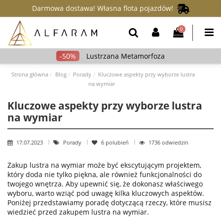
Darmowa dostawa! Własna flota pojazdów!
0
Lustrzana Metamorfoza
Strona główna
Blog
Porady
Kluczowe aspekty przy wyborze lustra
na wymiar
Kluczowe aspekty przy wyborze lustra
na wymiar
17.07.2023
Porady
6
polubień
1736 odwiedzin
Zakup lustra na wymiar może być ekscytującym projektem,
który doda nie tylko piękna, ale również funkcjonalności do
twojego wnętrza. Aby upewnić się, że dokonasz właściwego
wyboru, warto wziąć pod uwagę kilka kluczowych aspektów.
Poniżej przedstawiamy poradę dotyczącą rzeczy, które musisz
wiedzieć przed zakupem lustra na wymiar.