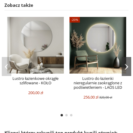
Zobacz także
-20%
Lustro łazienkowe okrągłe
Lustro do łazienki
szlifowane - KOŁO
nieregularnie zaokrąglone z
podświetleniem - LAOS LED
200,00 zł
256,00 zł
320,00 zł
Klienci którzy zakupili ten produkt kupili również: