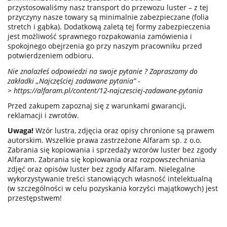
przystosowaliśmy nasz transport do przewozu luster – z tej
przyczyny nasze towary są minimalnie zabezpieczane (folia
stretch i gąbka). Dodatkową zaletą tej formy zabezpieczenia
jest możliwość sprawnego rozpakowania zamówienia i
spokojnego obejrzenia go przy naszym pracowniku przed
potwierdzeniem odbioru.
Nie znalazłeś odpowiedzi na swoje pytanie ? Zapraszamy do
zakładki „Najczęściej zadawane pytania” -
>
https://alfaram.pl/content/12-najczesciej-zadawane-pytania
Przed zakupem zapoznaj się z warunkami gwarancji,
reklamacji i zwrotów.
Uwaga!
Wzór lustra, zdjęcia oraz opisy chronione są prawem
autorskim. Wszelkie prawa zastrzeżone Alfaram sp. z o.o.
Zabrania się kopiowania i sprzedaży wzorów luster bez zgody
Alfaram. Zabrania się kopiowania oraz rozpowszechniania
zdjęć oraz opisów luster bez zgody Alfaram. Nielegalne
wykorzystywanie treści stanowiących własność intelektualną
(w szczególności w celu pozyskania korzyści majątkowych) jest
przestępstwem!