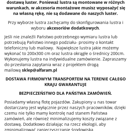
dostawą luster. Ponieważ lustra są montowane w różnych
warunkach, w akcesoria montażowe musisz wyposażyć się
na własną rękę, nie są dodawane do naszych luster.
Przy wyborze lustra zachęcamy do skonfigurowania lustra i
wyboru
akcesoriów dodatkowych
.
Jeśli nie znaleźli Państwo potrzebnego wymiaru lustra lub
potrzebują Państwo innego podziału- prosimy o kontakt
telefoniczny lub mailowy. Największe lustra jakie możemy
wykonać to 200x300 cm oraz lustra okrągłe o średnicy 200cm.
Wykonujemy lustra na indywidualne zamówienie. Zapraszamy
do przesłania zapytania wraz z projektem drogą
mailową
sklep@alfaram.pl
DOSTAWA FIRMOWYM TRANSPORTEM NA TERENIE CAŁEGO
KRAJU GWARANTUJE
BEZPIECZEŃSTWO DLA PAŃSTWA ZAMÓWIEŃ.
Posiadamy własną flotę pojazdów. Zakupiony u nas towar
dostarczany jest wyłącznie przez naszych pracowników, dzięki
czemu nie tylko mamy kontrolę nad stanem Państwa
zamówień, ale również minimalizujemy koszty związane z
dostawą. Dodatkowo działając na rzecz ekologii, aby
zminimalizować zanieczyszczanie środowiska