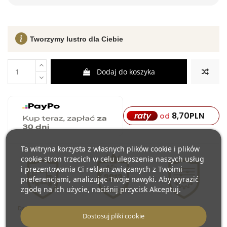
Tworzymy lustro dla Ciebie
Dodaj do koszyka
8,70
PLN
raty
od
Ta witryna korzysta z własnych plików cookie i plików
cookie stron trzecich w celu ulepszenia naszych usług
i prezentowania Ci reklam związanych z Twoimi
preferencjami, analizując Twoje nawyki. Aby wyrazić
zgodę na ich użycie, naciśnij przycisk Akceptuj.
Darmowa dostawa
Produkujemy
Personalizacja
od 2013
lustra
Dostosuj pliki cookie