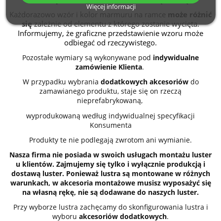
Więcej informacji
Każdorazowo wzór i kolor marmuru na ramce
może różnić
się
zależnie od elementu z którego zostanie wycięta.
Informujemy, że graficzne przedstawienie wzoru może
odbiegać od rzeczywistego.
Pozostałe wymiary są wykonywane pod
indywidualne
zamówienie Klienta
.
W przypadku wybrania
dodatkowych akcesoriów
do
zamawianego produktu, staje się on rzeczą
nieprefabrykowaną,
wyprodukowaną według indywidualnej specyfikacji
Konsumenta
Produkty te nie podlegają zwrotom ani wymianie.
Nasza firma nie posiada w swoich usługach montażu luster
u klientów. Zajmujemy się tylko i wyłącznie produkcją i
dostawą luster. Ponieważ lustra są montowane w różnych
warunkach, w akcesoria montażowe musisz wyposażyć się
na własną rękę, nie są dodawane do naszych luster.
Przy wyborze lustra zachęcamy do skonfigurowania lustra i
wyboru
akcesoriów dodatkowych
.