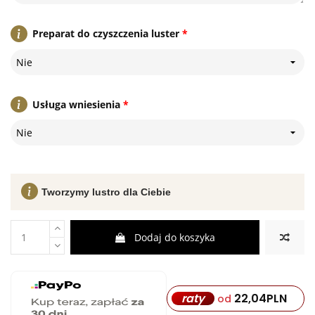
Preparat do czyszczenia luster
*
Nie
Usługa wniesienia
*
Nie
Tworzymy lustro dla Ciebie
Dodaj do koszyka
22,04
PLN
raty
od