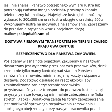
Jeśli nie znaleźli Państwo potrzebnego wymiaru lustra lub
potrzebują Państwo innego podziału- prosimy o kontakt
telefoniczny lub mailowy. Największe lustra jakie możemy
wykonać to 200x300 cm oraz lustra okrągłe o średnicy 200cm.
Wykonujemy lustra na indywidualne zamówienie. Zapraszamy
do przesłania zapytania wraz z projektem drogą
mailową
sklep@alfaram.pl
DOSTAWA FIRMOWYM TRANSPORTEM NA TERENIE CAŁEGO
KRAJU GWARANTUJE
BEZPIECZEŃSTWO DLA PAŃSTWA ZAMÓWIEŃ.
Posiadamy własną flotę pojazdów. Zakupiony u nas towar
dostarczany jest wyłącznie przez naszych pracowników, dzięki
czemu nie tylko mamy kontrolę nad stanem Państwa
zamówień, ale również minimalizujemy koszty związane z
dostawą. Dodatkowo działając na rzecz ekologii, aby
zminimalizować zanieczyszczanie środowiska
przystosowaliśmy nasz transport do przewozu luster – z tej
przyczyny nasze towary są minimalnie zabezpieczane (folia
stretch i gąbka). Dodatkową zaletą tej formy zabezpieczenia
jest możliwość sprawnego rozpakowania zamówienia i
spokojnego obejrzenia go przy naszym pracowniku przed