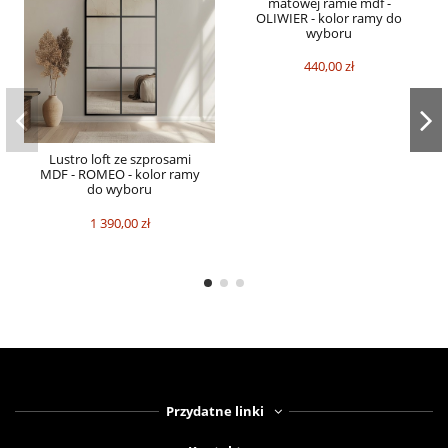
matowej ramie mdf -
OLIWIER - kolor ramy do
wyboru
440,00 zł
Lustro loft ze szprosami
MDF - ROMEO - kolor ramy
do wyboru
1 390,00 zł
Przydatne linki