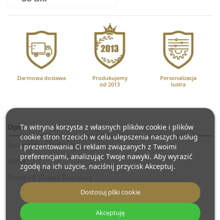
Darmowa dostawa
Produkujemy
Personalizacja
od 2013
lustra
Opis
Ta witryna korzysta z własnych plików cookie i plików
cookie stron trzecich w celu ulepszenia naszych usług
Szczegóły produktu
i prezentowania Ci reklam związanych z Twoimi
preferencjami, analizując Twoje nawyki. Aby wyrazić
GPSR
zgodę na ich użycie, naciśnij przycisk Akceptuj.
Trusted Shops Reviews
Dostosuj pliki cookie
Standardowe wymiary luster: średnica 70cm
Akceptuję
Lustro posiada szklaną marmurową ramkę