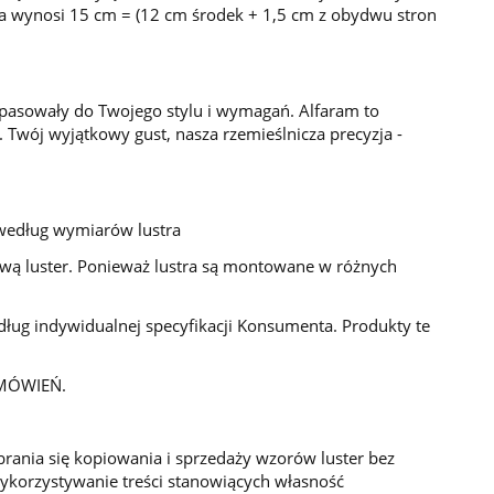
ka wynosi 15 cm = (12 cm środek + 1,5 cm z obydwu stron
e pasowały do Twojego stylu i wymagań. Alfaram to
e. Twój wyjątkowy gust, nasza rzemieślnicza precyzja -
 według wymiarów lustra
tawą luster. Ponieważ lustra są montowane w różnych
ug indywidualnej specyfikacji Konsumenta. Produkty te
MÓWIEŃ.
brania się kopiowania i sprzedaży wzorów luster bez
wykorzystywanie treści stanowiących własność