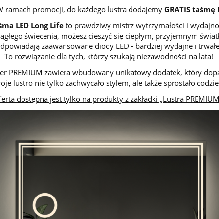
! W ramach promocji, do każdego lustra dodajemy
GRATIS taśmę LE
śma LED Long Life
to prawdziwy mistrz wytrzymałości i wydajnoś
iągłego świecenia, możesz cieszyć się ciepłym, przyjemnym świat
dpowiadają zaawansowane diody LED - bardziej wydajne i trwałe
To rozwiązanie dla tych, którzy szukają niezawodności na lata!
uster PREMIUM zawiera wbudowany unikatowy dodatek, który dopa
oje lustro nie tylko zachwycało stylem, ale także sprostało co
ferta dostępna jest tylko na produkty z zakładki „Lustra PREMIUM