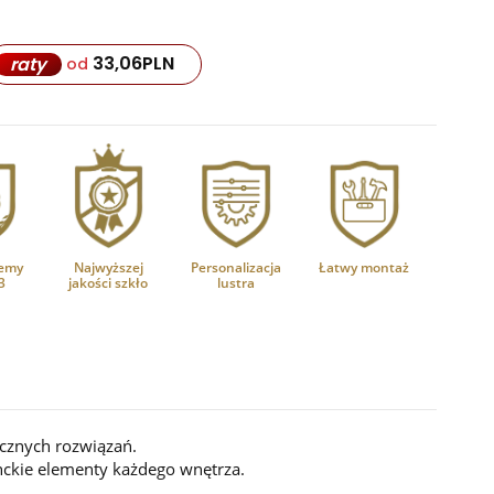
33,06
PLN
raty
od
emy
Najwyższej
Personalizacja
Łatwy montaż
3
jakości szkło
lustra
cznych rozwiązań.
nckie elementy każdego wnętrza.