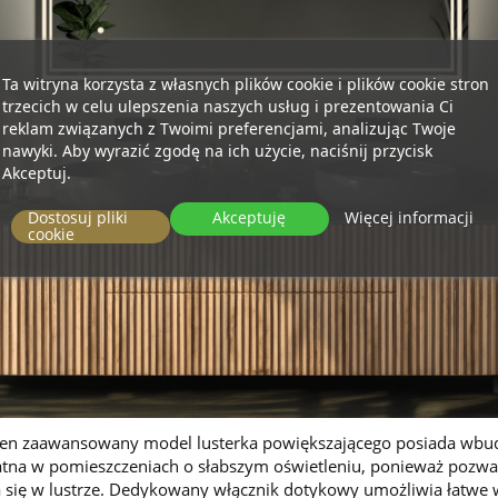
Ta witryna korzysta z własnych plików cookie i plików cookie stron
trzecich w celu ulepszenia naszych usług i prezentowania Ci
reklam związanych z Twoimi preferencjami, analizując Twoje
nawyki. Aby wyrazić zgodę na ich użycie, naciśnij przycisk
Akceptuj.
Dostosuj pliki
Akceptuję
Więcej informacji
cookie
en zaawansowany model lusterka powiększającego posiada wbudo
ydatna w pomieszczeniach o słabszym oświetleniu, ponieważ pozw
się w lustrze. Dedykowany włącznik dotykowy umożliwia łatwe włą