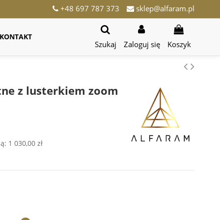
+48 697 787 373
sklep@alfaram.pl
KONTAKT
Szukaj
Zaloguj się
Koszyk
tne z lusterkiem zoom
ją:
1 030,00 zł