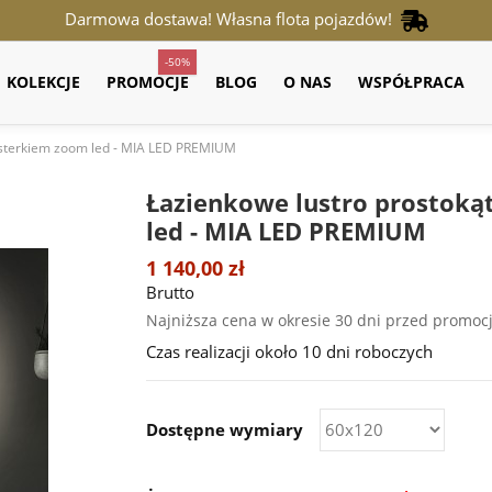
Darmowa dostawa! Własna flota pojazdów!
-50%
KOLEKCJE
PROMOCJE
BLOG
O NAS
WSPÓŁPRACA
lusterkiem zoom led - MIA LED PREMIUM
Łazienkowe lustro prostoką
led - MIA LED PREMIUM
1 140,00 zł
Brutto
Najniższa cena w okresie 30 dni przed promoc
Czas realizacji około 10 dni roboczych
Dostępne wymiary