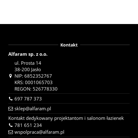
Kontakt
Alfaram sp. z o.o.
ul. Prosta 14
38-200 Jasło
NIP: 6852352767
KRS: 0001065703
REGON: 526778330
697 787 373
sklep@alfaram.pl
Kontakt dedykowany projektantom i salonom łazienek
781 651 234
wspolpraca@alfaram.pl