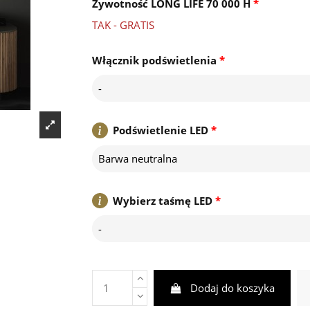
Żywotność LONG LIFE 70 000 H
*
TAK - GRATIS
Włącznik podświetlenia
*
-
Podświetlenie LED
*
Barwa neutralna
Wybierz taśmę LED
*
-
Dodaj do koszyka