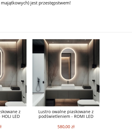
i majątkowych) jest przestępstwem!
askowane z
Lustro owalne piaskowane z
- HOLI LED
podświetleniem - ROMI LED
ł
580,00 zł