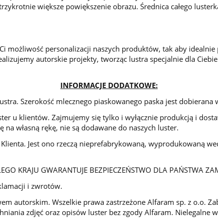
trzykrotnie większe powiększenie obrazu. Średnica całego luster
 Ci możliwość personalizacji naszych produktów, tak aby idealni
ealizujemy autorskie projekty, tworząc lustra specjalnie dla Ciebi
INFORMACJE DODATKOWE:
 lustra. Szerokość mlecznego piaskowanego paska jest dobierana
ter u klientów. Zajmujemy się tylko i wyłącznie produkcją i dos
 na własną rękę, nie są dodawane do naszych luster.
lienta. Jest ono rzeczą nieprefabrykowaną, wyprodukowaną wedł
ŁEGO KRAJU GWARANTUJE BEZPIECZEŃSTWO DLA PAŃSTWA ZA
lamacji i zwrotów.
wem autorskim. Wszelkie prawa zastrzeżone Alfaram sp. z o.o. Za
niania zdjęć oraz opisów luster bez zgody Alfaram. Nielegalne 