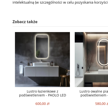
intelektualną (w szczególności w celu pozyskania korzyśc
Zobacz także
Lustro łazienkowe z
Lustro owalne pi
podświetleniem - PAOLO LED
podświetleniem 
600,00 zł
580,00 z