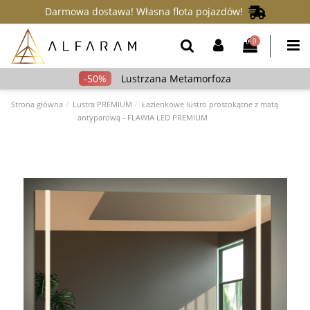
Darmowa dostawa! Własna flota pojazdów!
0
Lustrzana Metamorfoza
Strona główna
Lustra PREMIUM
Łazienkowe lustro prostokątne z matą
antyparową - FLAWIA LED PREMIUM