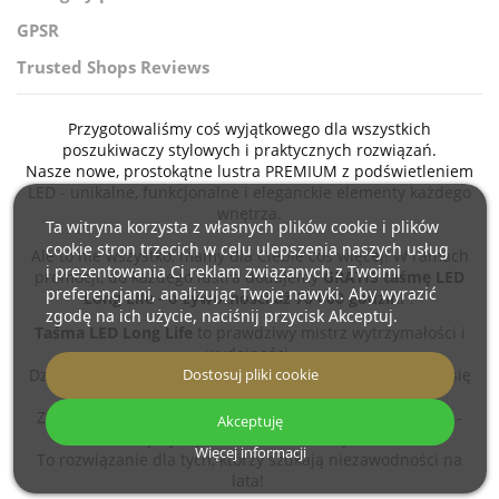
GPSR
Trusted Shops Reviews
Przygotowaliśmy coś wyjątkowego dla wszystkich
poszukiwaczy stylowych i praktycznych rozwiązań.
Nasze nowe, prostokątne lustra PREMIUM z podświetleniem
LED - unikalne, funkcjonalne i eleganckie elementy każdego
wnętrza.
Ta witryna korzysta z własnych plików cookie i plików
cookie stron trzecich w celu ulepszenia naszych usług
Ale to nie wszystko, mamy dla Ciebie coś więcej! W ramach
i prezentowania Ci reklam związanych z Twoimi
promocji, do każdego lustra dodajemy
GRATIS taśmę LED
preferencjami, analizując Twoje nawyki. Aby wyrazić
Long Life - o żywotności aż 70 000 godzin!
?
zgodę na ich użycie, naciśnij przycisk Akceptuj.
Taśma LED Long Life
to prawdziwy mistrz wytrzymałości i
wydajności.
Dzięki 70 000 godzin ciągłego świecenia, możesz cieszyć się
Dostosuj pliki cookie
ciepłym, przyjemnym światłem przez ponad 20 lat!
Za tę wydajność odpowiadają zaawansowane diody LED -
Akceptuję
bardziej wydajne i trwałe niż kiedykolwiek.
Więcej informacji
To rozwiązanie dla tych, którzy szukają niezawodności na
lata!