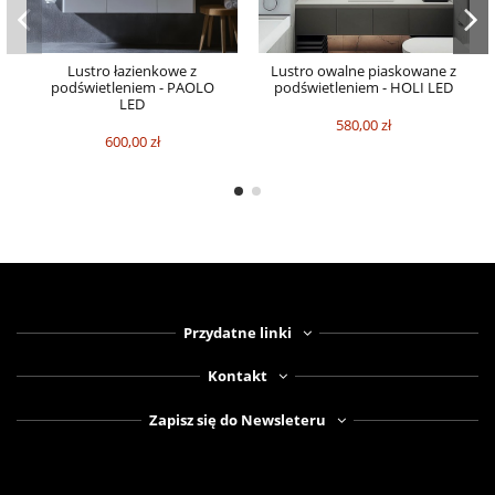
Lustro łazienkowe z
Lustro owalne piaskowane z
podświetleniem - PAOLO
podświetleniem - HOLI LED
LED
580,00 zł
600,00 zł
Przydatne linki
Kontakt
Zapisz się do Newsleteru