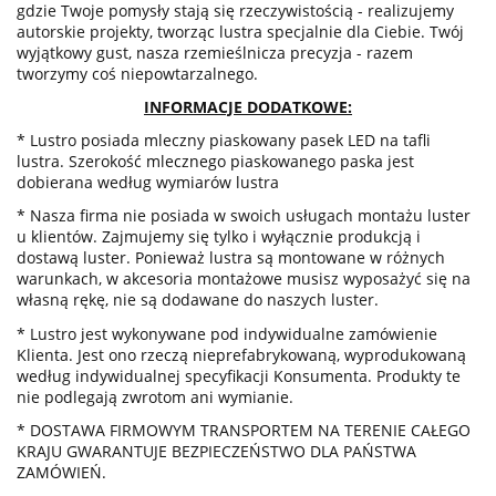
gdzie Twoje pomysły stają się rzeczywistością - realizujemy
autorskie projekty, tworząc lustra specjalnie dla Ciebie. Twój
wyjątkowy gust, nasza rzemieślnicza precyzja - razem
tworzymy coś niepowtarzalnego.
INFORMACJE DODATKOWE:
* Lustro posiada mleczny piaskowany pasek LED na tafli
lustra. Szerokość mlecznego piaskowanego paska jest
dobierana według wymiarów lustra
* Nasza firma nie posiada w swoich usługach montażu luster
u klientów. Zajmujemy się tylko i wyłącznie produkcją i
dostawą luster. Ponieważ lustra są montowane w różnych
warunkach, w akcesoria montażowe musisz wyposażyć się na
własną rękę, nie są dodawane do naszych luster.
*
Lustro jest wykonywane pod indywidualne zamówienie
Klienta. Jest ono rzeczą nieprefabrykowaną, wyprodukowaną
według indywidualnej specyfikacji Konsumenta. Produkty te
nie podlegają zwrotom ani wymianie.
* DOSTAWA FIRMOWYM TRANSPORTEM NA TERENIE CAŁEGO
KRAJU GWARANTUJE BEZPIECZEŃSTWO DLA PAŃSTWA
ZAMÓWIEŃ.