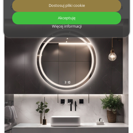
Dostosuj pliki cookie
Oferta dostępna jest tylko na produkty z zakładki „Lustra
PREMIUM”.
Akceptuję
Więcej informacji