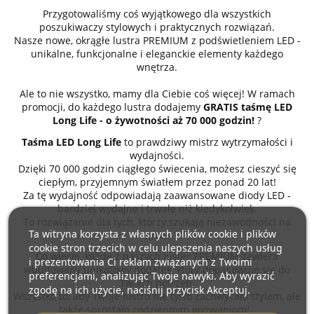
Przygotowaliśmy coś wyjątkowego dla wszystkich
poszukiwaczy stylowych i praktycznych rozwiązań.
Nasze nowe, okrągłe lustra PREMIUM z podświetleniem LED -
unikalne, funkcjonalne i eleganckie elementy każdego
wnętrza.
Ale to nie wszystko, mamy dla Ciebie coś więcej! W ramach
promocji, do każdego lustra dodajemy
GRATIS taśmę LED
Long Life - o żywotności aż 70 000 godzin!
?
Taśma LED Long Life
to prawdziwy mistrz wytrzymałości i
wydajności.
Dzięki 70 000 godzin ciągłego świecenia, możesz cieszyć się
ciepłym, przyjemnym światłem przez ponad 20 lat!
Za tę wydajność odpowiadają zaawansowane diody LED -
bardziej wydajne i trwałe niż kiedykolwiek.
To rozwiązanie dla tych, którzy szukają niezawodności na
Ta witryna korzysta z własnych plików cookie i plików
lata!
cookie stron trzecich w celu ulepszenia naszych usług
Co więcej, każde z naszych luster PREMIUM zawiera
i prezentowania Ci reklam związanych z Twoimi
wbudowany unikatowy dodatek, który dopasowuje się do
preferencjami, analizując Twoje nawyki. Aby wyrazić
Twoich potrzeb.
zgodę na ich użycie, naciśnij przycisk Akceptuj.
Wszystko to, aby Twoje lustro nie tylko zachwycało stylem, ale
także sprostało codziennym wyzwaniom!