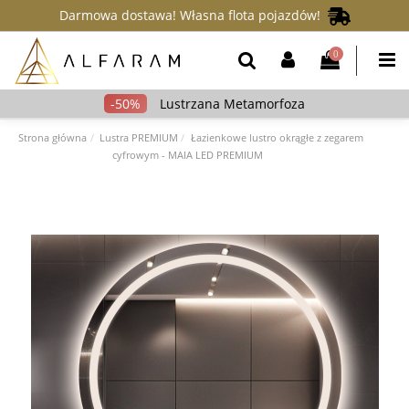
Darmowa dostawa! Własna flota pojazdów!
0
Lustrzana Metamorfoza
Strona główna
Lustra PREMIUM
Łazienkowe lustro okrągłe z zegarem
cyfrowym - MAIA LED PREMIUM