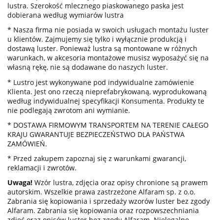
lustra. Szerokość mlecznego piaskowanego paska jest
dobierana według wymiarów lustra
* Nasza firma nie posiada w swoich usługach montażu luster
u klientów. Zajmujemy się tylko i wyłącznie produkcją i
dostawą luster. Ponieważ lustra są montowane w różnych
warunkach, w akcesoria montażowe musisz wyposażyć się na
własną rękę, nie są dodawane do naszych luster.
*
Lustro jest wykonywane pod indywidualne zamówienie
Klienta. Jest ono rzeczą nieprefabrykowaną, wyprodukowaną
według indywidualnej specyfikacji Konsumenta. Produkty te
nie podlegają zwrotom ani wymianie.
* DOSTAWA FIRMOWYM TRANSPORTEM NA TERENIE CAŁEGO
KRAJU GWARANTUJE BEZPIECZEŃSTWO DLA PAŃSTWA
ZAMÓWIEŃ.
* Przed zakupem zapoznaj się z warunkami gwarancji,
reklamacji i zwrotów.
Uwaga!
Wzór lustra, zdjęcia oraz opisy chronione są prawem
autorskim. Wszelkie prawa zastrzeżone Alfaram sp. z o.o.
Zabrania się kopiowania i sprzedaży wzorów luster bez zgody
Alfaram. Zabrania się kopiowania oraz rozpowszechniania
zdjęć oraz opisów luster bez zgody Alfaram. Nielegalne