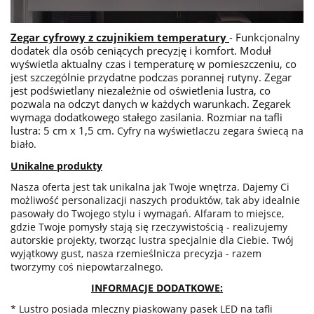
Zegar cyfrowy z czujnikiem temperatury
- Funkcjonalny
dodatek dla osób ceniących precyzję i komfort. Moduł
wyświetla aktualny czas i temperaturę w pomieszczeniu, co
jest szczególnie przydatne podczas porannej rutyny. Zegar
jest podświetlany niezależnie od oświetlenia lustra, co
pozwala na odczyt danych w każdych warunkach. Zegarek
wymaga dodatkowego stałego zasilania. Rozmiar na tafli
lustra: 5 cm x 1,5 cm.
Cyfry na wyświetlaczu zegara świecą na
biało.
Unikalne produkty
Nasza oferta jest tak unikalna jak Twoje wnętrza. Dajemy Ci
możliwość personalizacji naszych produktów, tak aby idealnie
pasowały do Twojego stylu i wymagań. Alfaram to miejsce,
gdzie Twoje pomysły stają się rzeczywistością - realizujemy
autorskie projekty, tworząc lustra specjalnie dla Ciebie. Twój
wyjątkowy gust, nasza rzemieślnicza precyzja - razem
tworzymy coś niepowtarzalnego.
INFORMACJE DODATKOWE:
* Lustro posiada mleczny piaskowany pasek LED na tafli