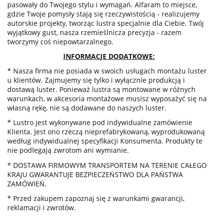
pasowały do Twojego stylu i wymagań. Alfaram to miejsce,
gdzie Twoje pomysły stają się rzeczywistością - realizujemy
autorskie projekty, tworząc lustra specjalnie dla Ciebie. Twój
wyjątkowy gust, nasza rzemieślnicza precyzja - razem
tworzymy coś niepowtarzalnego.
INFORMACJE DODATKOWE:
* Nasza firma nie posiada w swoich usługach montażu luster
u klientów. Zajmujemy się tylko i wyłącznie produkcją i
dostawą luster. Ponieważ lustra są montowane w różnych
warunkach, w akcesoria montażowe musisz wyposażyć się na
własną rękę, nie są dodawane do naszych luster.
*
Lustro jest wykonywane pod indywidualne zamówienie
Klienta. Jest ono rzeczą nieprefabrykowaną, wyprodukowaną
według indywidualnej specyfikacji Konsumenta. Produkty te
nie podlegają zwrotom ani wymianie.
* DOSTAWA FIRMOWYM TRANSPORTEM NA TERENIE CAŁEGO
KRAJU GWARANTUJE BEZPIECZEŃSTWO DLA PAŃSTWA
ZAMÓWIEŃ.
* Przed zakupem zapoznaj się z warunkami gwarancji,
reklamacji i zwrotów.