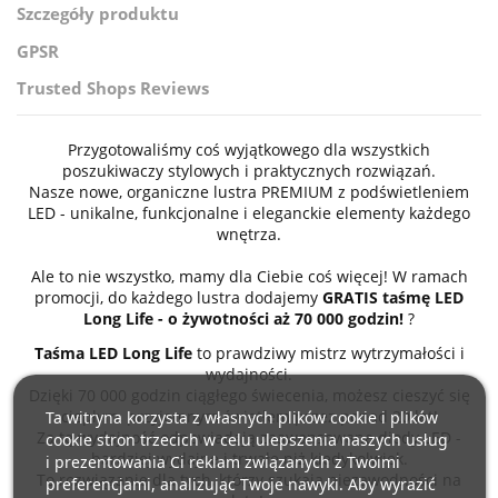
Szczegóły produktu
GPSR
Trusted Shops Reviews
Przygotowaliśmy coś wyjątkowego dla wszystkich
poszukiwaczy stylowych i praktycznych rozwiązań.
Nasze nowe, organiczne lustra PREMIUM z podświetleniem
LED - unikalne, funkcjonalne i eleganckie elementy każdego
wnętrza.
Ale to nie wszystko, mamy dla Ciebie coś więcej! W ramach
promocji, do każdego lustra dodajemy
GRATIS taśmę LED
Long Life - o żywotności aż 70 000 godzin!
?
Taśma LED Long Life
to prawdziwy mistrz wytrzymałości i
wydajności.
Dzięki 70 000 godzin ciągłego świecenia, możesz cieszyć się
ciepłym, przyjemnym światłem przez ponad 20 lat!
Ta witryna korzysta z własnych plików cookie i plików
Za tę wydajność odpowiadają zaawansowane diody LED -
cookie stron trzecich w celu ulepszenia naszych usług
bardziej wydajne i trwałe niż kiedykolwiek.
i prezentowania Ci reklam związanych z Twoimi
To rozwiązanie dla tych, którzy szukają niezawodności na
preferencjami, analizując Twoje nawyki. Aby wyrazić