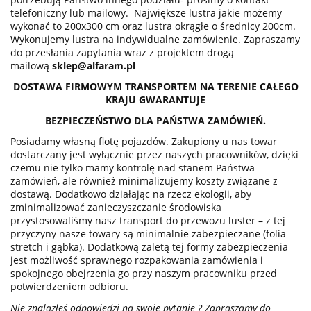
telefoniczny lub mailowy. Największe lustra jakie możemy
wykonać to 200x300 cm oraz lustra okrągłe o średnicy 200cm.
Wykonujemy lustra na indywidualne zamówienie. Zapraszamy
do przesłania zapytania wraz z projektem drogą
mailową
sklep@alfaram.pl
DOSTAWA FIRMOWYM TRANSPORTEM NA TERENIE CAŁEGO
KRAJU GWARANTUJE
BEZPIECZEŃSTWO DLA PAŃSTWA ZAMÓWIEŃ.
Posiadamy własną flotę pojazdów. Zakupiony u nas towar
dostarczany jest wyłącznie przez naszych pracowników, dzięki
czemu nie tylko mamy kontrolę nad stanem Państwa
zamówień, ale również minimalizujemy koszty związane z
dostawą. Dodatkowo działając na rzecz ekologii, aby
zminimalizować zanieczyszczanie środowiska
przystosowaliśmy nasz transport do przewozu luster – z tej
przyczyny nasze towary są minimalnie zabezpieczane (folia
stretch i gąbka). Dodatkową zaletą tej formy zabezpieczenia
jest możliwość sprawnego rozpakowania zamówienia i
spokojnego obejrzenia go przy naszym pracowniku przed
potwierdzeniem odbioru.
Nie znalazłeś odpowiedzi na swoje pytanie ? Zapraszamy do