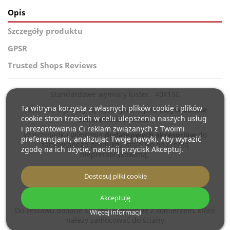
Opis
Szczegóły produktu
GPSR
Trusted Shops Reviews
Standardowe wymiary luster: 40X150
Ta witryna korzysta z własnych plików cookie i plików
Pozostałe wymiary są wykonywane pod
indywidualne
cookie stron trzecich w celu ulepszenia naszych usług
zamówienie Klienta
.
i prezentowania Ci reklam związanych z Twoimi
W przypadku wybrania
dodatkowych akcesoriów
do
preferencjami, analizując Twoje nawyki. Aby wyrazić
zamawianego produktu, staje się on rzeczą
zgodę na ich użycie, naciśnij przycisk Akceptuj.
nieprefabrykowaną,
wyprodukowaną według indywidualnej specyfikacji
Dostosuj pliki cookie
Konsumenta
Produkty te nie podlegają zwrotom ani wymianie.
Akceptuję
Do zestawu dodane są kołki rozporowe z kołnierzem, które
Więcej informacji
należy zamocować do ściany