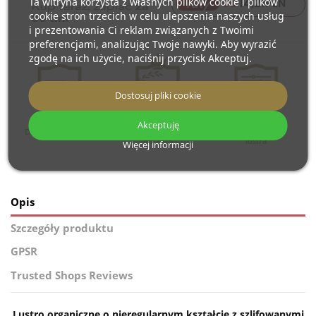
Ta witryna korzysta z własnych plików cookie i plików
14,21
PLN
raty
od
cookie stron trzecich w celu ulepszenia naszych usług
i prezentowania Ci reklam związanych z Twoimi
preferencjami, analizując Twoje nawyki. Aby wyrazić
zgodę na ich użycie, naciśnij przycisk Akceptuj.
Dostosuj pliki cookie
Akceptuję
Darmowa dostawa
Produkujemy
Personalizacja
od 2013
lustra
Więcej informacji
Opis
Szczegóły produktu
GPSR
Trusted Shops Reviews
Lustro organiczne o nieregularnym kształcie z szlifowanymi