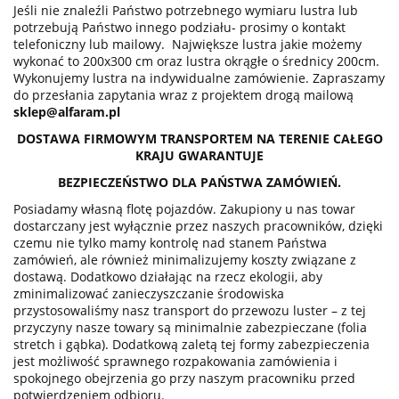
Jeśli nie znaleźli Państwo potrzebnego wymiaru lustra lub
potrzebują Państwo innego podziału- prosimy o kontakt
telefoniczny lub mailowy. Największe lustra jakie możemy
wykonać to 200x300 cm oraz lustra okrągłe o średnicy 200cm.
Wykonujemy lustra na indywidualne zamówienie. Zapraszamy
do przesłania zapytania wraz z projektem drogą mailową
sklep@alfaram.pl
DOSTAWA FIRMOWYM TRANSPORTEM NA TERENIE CAŁEGO
KRAJU GWARANTUJE
BEZPIECZEŃSTWO DLA PAŃSTWA ZAMÓWIEŃ.
Posiadamy własną flotę pojazdów. Zakupiony u nas towar
dostarczany jest wyłącznie przez naszych pracowników, dzięki
czemu nie tylko mamy kontrolę nad stanem Państwa
zamówień, ale również minimalizujemy koszty związane z
dostawą. Dodatkowo działając na rzecz ekologii, aby
zminimalizować zanieczyszczanie środowiska
przystosowaliśmy nasz transport do przewozu luster – z tej
przyczyny nasze towary są minimalnie zabezpieczane (folia
stretch i gąbka). Dodatkową zaletą tej formy zabezpieczenia
jest możliwość sprawnego rozpakowania zamówienia i
spokojnego obejrzenia go przy naszym pracowniku przed
potwierdzeniem odbioru.