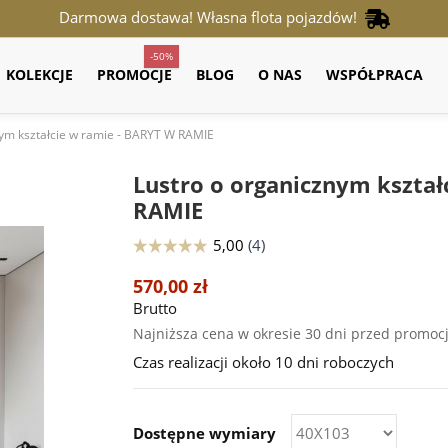
Darmowa dostawa! Własna flota pojazdów!
-50%
KOLEKCJE
PROMOCJE
BLOG
O NAS
WSPÓŁPRACA
nym kształcie w ramie - BARYT W RAMIE
Lustro o organicznym kształ
RAMIE
570,00 zł
Brutto
Najniższa cena w okresie 30 dni przed promoc
Czas realizacji około 10 dni roboczych
Dostępne wymiary