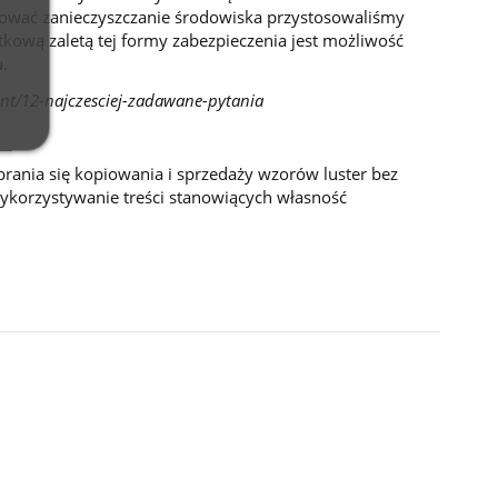
izować zanieczyszczanie środowiska przystosowaliśmy
atkową zaletą tej formy zabezpieczenia jest możliwość
.
ent/12-najczesciej-zadawane-pytania
brania się kopiowania i sprzedaży wzorów luster bez
wykorzystywanie treści stanowiących własność