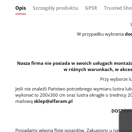
Opis
Szczegóły produktu
GPSR
Trusted Sho
W przypadku wybrania
do
Nasza firma nie posiada w swoich usługach montażu
w różnych warunkach, w akceso
Przy wyborze l
Jeśli nie znaleźli Państwo potrzebnego wymiaru lustra l
wykonać to 200x300 cm oraz lustra okrągłe o średnicy 
mailową
sklep@alfaram.pl
DOSTAWA
Posiadamy własną flotę pojazdów. Zakupiony u nas towar