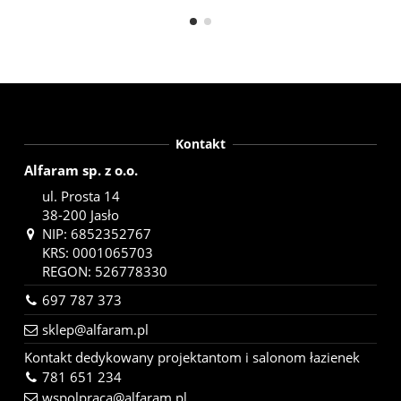
Kontakt
Alfaram sp. z o.o.
ul. Prosta 14
38-200 Jasło
NIP: 6852352767
KRS: 0001065703
REGON: 526778330
697 787 373
sklep@alfaram.pl
Kontakt dedykowany projektantom i salonom łazienek
781 651 234
wspolpraca@alfaram.pl