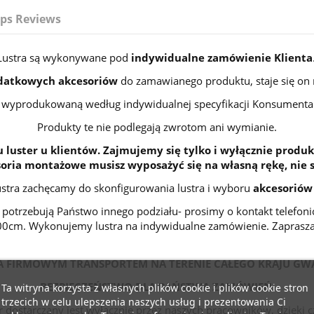
ps Reviews
Lustra są wykonywane pod
indywidualne zamówienie Klienta
datkowych akcesoriów
do zamawianego produktu, staje się on
wyprodukowaną według indywidualnej specyfikacji Konsumenta
Produkty te nie podlegają zwrotom ani wymianie.
 luster u klientów. Zajmujemy się tylko i wyłącznie produk
ria montażowe musisz wyposażyć się na własną rękę, nie 
ustra zachęcamy do skonfigurowania lustra i wyboru
akcesoriów
ub potrzebują Państwo innego podziału- prosimy o kontakt telefo
200cm. Wykonujemy lustra na indywidualne zamówienie. Zaprasza
 FIRMOWYM TRANSPORTEM NA TERENIE CAŁEGO KRAJU GW
BEZPIECZEŃSTWO DLA PAŃSTWA ZAMÓWIEŃ.
Ta witryna korzysta z własnych plików cookie i plików cookie stron
trzecich w celu ulepszenia naszych usług i prezentowania Ci
 dostarczany jest wyłącznie przez naszych pracowników, dzięki