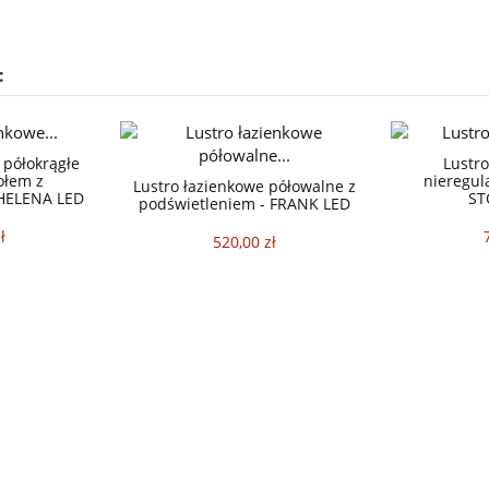
:
 półokrągłe
Lustro
ołem z
nieregul
Lustro łazienkowe półowalne z
 HELENA LED
ST
podświetleniem - FRANK LED
ł
520,00 zł