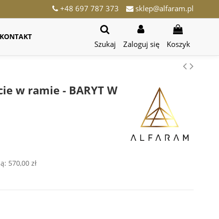
+48 697 787 373
sklep@alfaram.pl
KONTAKT
Szukaj
Zaloguj się
Koszyk
cie w ramie - BARYT W
ją:
570,00 zł