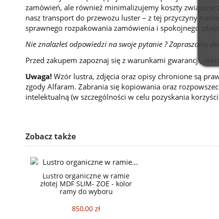
zamówień, ale również minimalizujemy koszty związane z
nasz transport do przewozu luster – z tej przyczyny nasze
sprawnego rozpakowania zamówienia i spokojnego obejr
Nie znalazłeś odpowiedzi na swoje pytanie ? Zapraszamy do
Przed zakupem zapoznaj się z warunkami gwarancji, rekl
Uwaga!
Wzór lustra, zdjęcia oraz opisy chronione są pra
zgody Alfaram. Zabrania się kopiowania oraz rozpowszech
intelektualną (w szczególności w celu pozyskania korzyśc
Zobacz także
Lustro organiczne w ramie
złotej MDF SLIM- ZOE - kolor
ramy do wyboru
850,00 zł