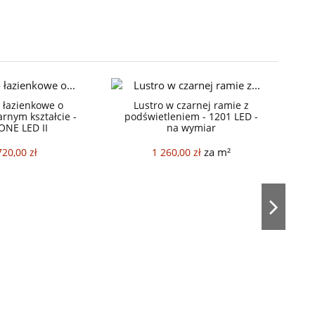
 łazienkowe o
Lustro w czarnej ramie z
arnym kształcie -
podświetleniem - 1201 LED -
ONE LED II
na wymiar
za m²
720,00 zł
1 260,00 zł
pia