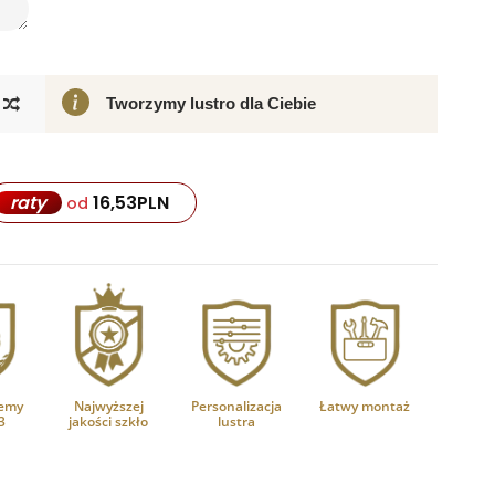
Tworzymy lustro dla Ciebie
16,53
PLN
raty
od
emy
Najwyższej
Personalizacja
Łatwy montaż
3
jakości szkło
lustra