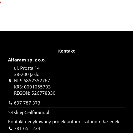
ł
Kontakt
Alfaram sp. z o.o.
ul. Prosta 14
38-200 Jasło
NIP: 6852352767
KRS: 0001065703
REGON: 526778330
697 787 373
sklep@alfaram.pl
Kontakt dedykowany projektantom i salonom łazienek
781 651 234