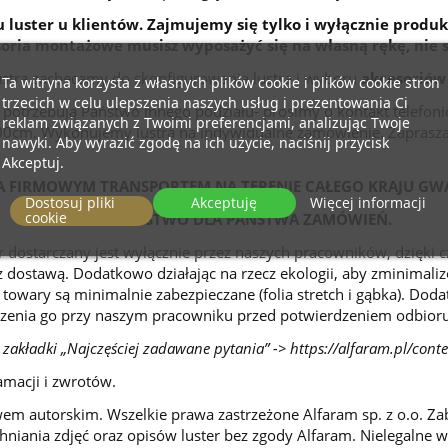
 luster u klientów. Zajmujemy się tylko i wyłącznie produk
ria montażowe musisz wyposażyć się na własną rękę, nie 
ustra zachęcamy do skonfigurowania lustra i wyboru
akcesoriów
Ta witryna korzysta z własnych plików cookie i plików cookie stron
trzecich w celu ulepszenia naszych usług i prezentowania Ci
ub potrzebują Państwo innego podziału- prosimy o kontakt telefo
reklam związanych z Twoimi preferencjami, analizując Twoje
200cm. Wykonujemy lustra na indywidualne zamówienie. Zaprasza
nawyki. Aby wyrazić zgodę na ich użycie, naciśnij przycisk
Akceptuj.
 FIRMOWYM TRANSPORTEM NA TERENIE CAŁEGO KRAJU GW
Dostosuj pliki
Akceptuję
Więcej informacji
cookie
BEZPIECZEŃSTWO DLA PAŃSTWA ZAMÓWIEŃ.
 dostarczany jest wyłącznie przez naszych pracowników, dzięki
 dostawą. Dodatkowo działając na rzecz ekologii, aby zminimal
 towary są minimalnie zabezpieczane (folia stretch i gąbka). Dod
zenia go przy naszym pracowniku przed potwierdzeniem odbioru
 zakładki „Najczęściej zadawane pytania” ->
https://alfaram.pl/cont
amacji i zwrotów.
wem autorskim. Wszelkie prawa zastrzeżone Alfaram sp. z o.o. Za
niania zdjęć oraz opisów luster bez zgody Alfaram. Nielegalne 