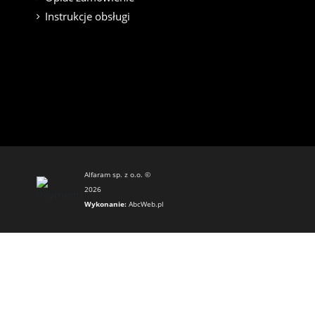
Instrukcje obsługi
Alfaram sp. z o.o. ©
2026
Wykonanie:
AbcWeb.pl