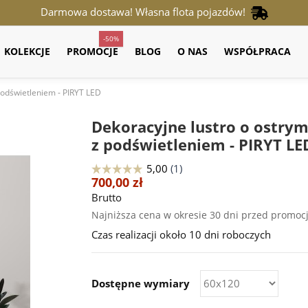
Darmowa dostawa! Własna flota pojazdów!
-50%
KOLEKCJE
PROMOCJE
BLOG
O NAS
WSPÓŁPRACA
podświetleniem - PIRYT LED
Dekoracyjne lustro o ostrym
z podświetleniem - PIRYT LE
700,00 zł
Brutto
Najniższa cena w okresie 30 dni przed promoc
Czas realizacji około 10 dni roboczych
Dostępne wymiary