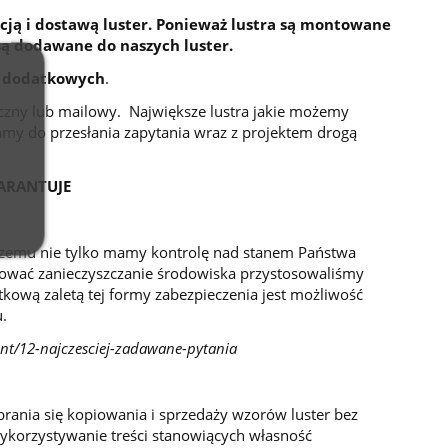
cją i dostawą luster. Ponieważ lustra są montowane
są dodawane do naszych luster.
 dodatkowych
.
niczny lub mailowy. Największe lustra jakie możemy
my do przesłania zapytania wraz z projektem drogą
ARANTUJE
 czemu nie tylko mamy kontrolę nad stanem Państwa
izować zanieczyszczanie środowiska przystosowaliśmy
atkową zaletą tej formy zabezpieczenia jest możliwość
.
ent/12-najczesciej-zadawane-pytania
brania się kopiowania i sprzedaży wzorów luster bez
wykorzystywanie treści stanowiących własność