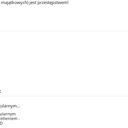
i majątkowych) jest przestępstwem!
:
gularnym
ietleniem -
ED