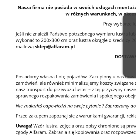
Nasza firma nie posiada w swoich usługach montażu
w różnych warunkach, w akceso
Przy wyborze l
Jeśli nie znaleźli Państwo potrzebnego wymiaru lustra l
wykonać to 200x300 cm oraz lustra okrągłe o średnicy 
mailową
sklep@alfaram.pl
DOSTAWA
Posiadamy własną flotę pojazdów. Zakupiony u nas towar
zamówień, ale również minimalizujemy koszty związane z
nasz transport do przewozu luster – z tej przyczyny nasze
sprawnego rozpakowania zamówienia i spokojnego obejr
Nie znalazłeś odpowiedzi na swoje pytanie ? Zapraszamy do
Przed zakupem zapoznaj się z warunkami gwarancji, rekl
Uwaga!
Wzór lustra, zdjęcia oraz opisy chronione są pra
zgody Alfaram. Zabrania się kopiowania oraz rozpowszech