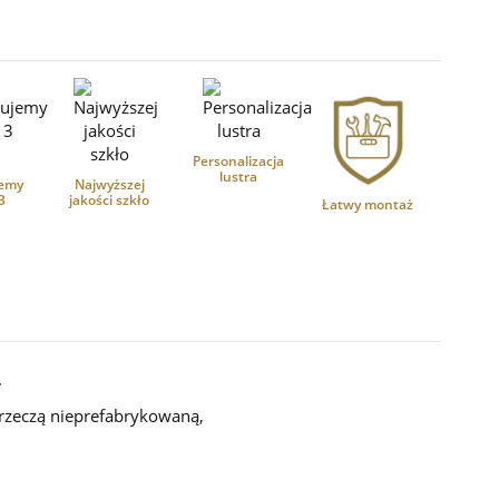
Personalizacja
lustra
emy
Najwyższej
3
jakości szkło
Łatwy montaż
.
 rzeczą nieprefabrykowaną,