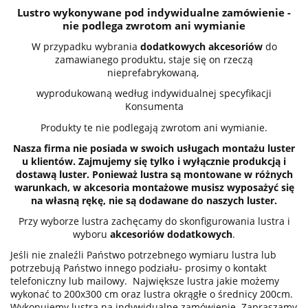
Lustro wykonywane pod indywidualne zamówienie -
nie podlega zwrotom ani wymianie
W przypadku wybrania
dodatkowych akcesoriów
do
zamawianego produktu, staje się on rzeczą
nieprefabrykowaną,
wyprodukowaną według indywidualnej specyfikacji
Konsumenta
Produkty te nie podlegają zwrotom ani wymianie.
Nasza firma nie posiada w swoich usługach montażu luster
u klientów. Zajmujemy się tylko i wyłącznie produkcją i
dostawą luster. Ponieważ lustra są montowane w różnych
warunkach, w akcesoria montażowe musisz wyposażyć się
na własną rękę, nie są dodawane do naszych luster.
Przy wyborze lustra zachęcamy do skonfigurowania lustra i
wyboru
akcesoriów dodatkowych
.
Jeśli nie znaleźli Państwo potrzebnego wymiaru lustra lub
potrzebują Państwo innego podziału- prosimy o kontakt
telefoniczny lub mailowy. Największe lustra jakie możemy
wykonać to 200x300 cm oraz lustra okrągłe o średnicy 200cm.
Wykonujemy lustra na indywidualne zamówienie. Zapraszamy