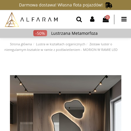
Darmowa dostawa! Własna flota pojazdów!
0
Lustrzana Metamorfoza
Strona główna
Lustra w kształtach organicznych
Zestaw luster o
nieregularnym kształcie w ramie z podświetleniem - MORION W RAMIE LED