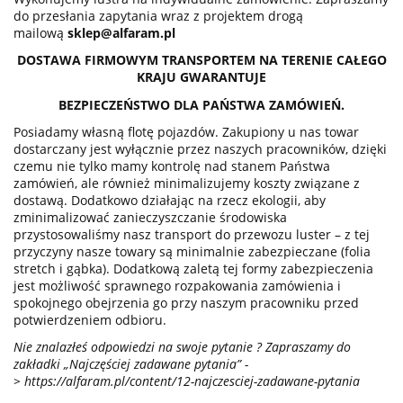
do przesłania zapytania wraz z projektem drogą
mailową
sklep@alfaram.pl
DOSTAWA FIRMOWYM TRANSPORTEM NA TERENIE CAŁEGO
KRAJU GWARANTUJE
BEZPIECZEŃSTWO DLA PAŃSTWA ZAMÓWIEŃ.
Posiadamy własną flotę pojazdów. Zakupiony u nas towar
dostarczany jest wyłącznie przez naszych pracowników, dzięki
czemu nie tylko mamy kontrolę nad stanem Państwa
zamówień, ale również minimalizujemy koszty związane z
dostawą. Dodatkowo działając na rzecz ekologii, aby
zminimalizować zanieczyszczanie środowiska
przystosowaliśmy nasz transport do przewozu luster – z tej
przyczyny nasze towary są minimalnie zabezpieczane (folia
stretch i gąbka). Dodatkową zaletą tej formy zabezpieczenia
jest możliwość sprawnego rozpakowania zamówienia i
spokojnego obejrzenia go przy naszym pracowniku przed
potwierdzeniem odbioru.
Nie znalazłeś odpowiedzi na swoje pytanie ? Zapraszamy do
zakładki „Najczęściej zadawane pytania” -
>
https://alfaram.pl/content/12-najczesciej-zadawane-pytania