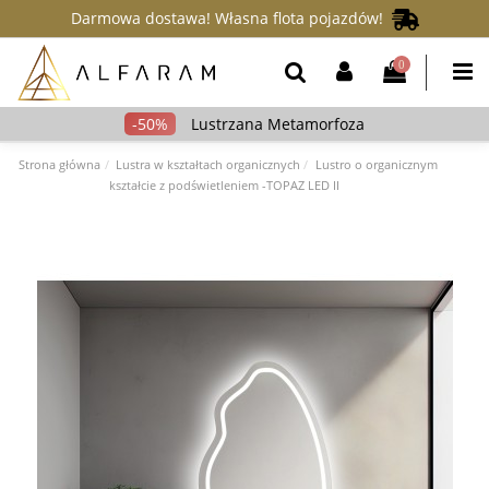
Darmowa dostawa! Własna flota pojazdów!
0
Lustrzana Metamorfoza
Strona główna
Lustra w kształtach organicznych
Lustro o organicznym
kształcie z podświetleniem -TOPAZ LED II