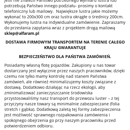
Jeśli nie znaleźli Państwo potrzebnego wymiaru lustra lub
potrzebują Państwo innego podziału- prosimy o kontakt
telefoniczny lub mailowy. Największe lustra jakie możemy
wykonać to 200x300 cm oraz lustra okrągłe o średnicy 200cm.
Wykonujemy lustra na indywidualne zamówienie. Zapraszamy
do przesłania zapytania wraz z projektem drogą mailową
sklep@alfaram.pl
DOSTAWA FIRMOWYM TRANSPORTEM NA TERENIE CAŁEGO
KRAJU GWARANTUJE
BEZPIECZEŃSTWO DLA PAŃSTWA ZAMÓWIEŃ.
Posiadamy własną flotę pojazdów. Zakupiony u nas towar
dostarczany jest wyłącznie przez naszych pracowników, dzięki
czemu nie tylko mamy kontrolę nad stanem Państwa
zamówień, ale również minimalizujemy koszty związane z
dostawą. Dodatkowo działając na rzecz ekologii, aby
zminimalizować zanieczyszczanie środowiska
przystosowaliśmy nasz transport do przewozu luster – z tej
przyczyny nasze towary są minimalnie zabezpieczane (folia
stretch i gąbka). Dodatkową zaletą tej formy zabezpieczenia
jest możliwość sprawnego rozpakowania zamówienia i
spokojnego obejrzenia go przy naszym pracowniku przed
potwierdzeniem odbioru.