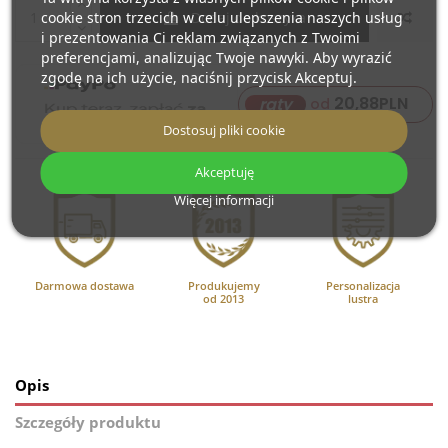
cookie stron trzecich w celu ulepszenia naszych usług
Dodaj do koszyka
i prezentowania Ci reklam związanych z Twoimi
preferencjami, analizując Twoje nawyki. Aby wyrazić
zgodę na ich użycie, naciśnij przycisk Akceptuj.
20,88
PLN
raty
od
Dostosuj pliki cookie
Akceptuję
Więcej informacji
Darmowa dostawa
Produkujemy
Personalizacja
od 2013
lustra
Opis
Szczegóły produktu