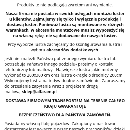
Produkty te nie podlegają zwrotom ani wymianie.
Nasza firma nie posiada w swoich usługach montażu luster
u klientów. Zajmujemy się tylko i wyłącznie produkcją i
dostawą luster. Ponieważ lustra są montowane w różnych
warunkach, w akcesoria montażowe musisz wyposażyć się
na własną rękę, nie są dodawane do naszych luster.
Przy wyborze lustra zachęcamy do skonfigurowania lustra i
wyboru
akcesoriów dodatkowych
.
Jeśli nie znaleźli Państwo potrzebnego wymiaru lustra lub
potrzebują Państwo innego podziału- prosimy o kontakt
telefoniczny lub mailowy. Największe lustra jakie możemy
wykonać to 200x300 cm oraz lustra okrągłe o średnicy 200cm.
Wykonujemy lustra na indywidualne zamówienie. Zapraszamy
do przesłania zapytania wraz z projektem drogą
mailową
sklep@alfaram.pl
DOSTAWA FIRMOWYM TRANSPORTEM NA TERENIE CAŁEGO
KRAJU GWARANTUJE
BEZPIECZEŃSTWO DLA PAŃSTWA ZAMÓWIEŃ.
Posiadamy własną flotę pojazdów. Zakupiony u nas towar
dostarczany jest wyłącznie przez naszych pracowników, dzięki