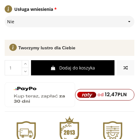
Usługa wniesienia
*
Nie
Tworzymy lustro dla Ciebie
Dodaj do koszyka
12,47
PLN
raty
od