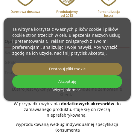
Darmowa dostawa
Produkujemy
Personalizacja
od 2013
lustra
Ta witryna korzysta z własnych plików cookie i plików
cookie stron trzecich w celu ulepszenia naszych usług
i prezentowania Ci reklam związanych z Twoimi
Opis
preferencjami, analizując Twoje nawyki. Aby wyrazić
Szczegóły produktu
zgodę na ich użycie, naciśnij przycisk Akceptuj.
GPSR
Dostosuj pliki cookie
Trusted Shops Reviews
Akceptuję
Lustro jest wykonywane pod indywidualne zamówienie
Więcej informacji
Klienta.
W przypadku wybrania
dodatkowych akcesoriów
do
zamawianego produktu, staje się on rzeczą
nieprefabrykowaną,
wyprodukowaną według indywidualnej specyfikacji
Konsumenta