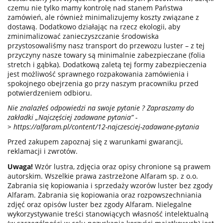
czemu nie tylko mamy kontrolę nad stanem Państwa
zamówień, ale również minimalizujemy koszty związane z
dostawą. Dodatkowo działając na rzecz ekologii, aby
zminimalizować zanieczyszczanie środowiska
przystosowaliśmy nasz transport do przewozu luster – z tej
przyczyny nasze towary są minimalnie zabezpieczane (folia
stretch i gąbka). Dodatkową zaletą tej formy zabezpieczenia
jest możliwość sprawnego rozpakowania zamówienia i
spokojnego obejrzenia go przy naszym pracowniku przed
potwierdzeniem odbioru.
Nie znalazłeś odpowiedzi na swoje pytanie ? Zapraszamy do
zakładki „Najczęściej zadawane pytania” -
>
https://alfaram.pl/content/12-najczesciej-zadawane-pytania
Przed zakupem zapoznaj się z warunkami gwarancji,
reklamacji i zwrotów.
Uwaga!
Wzór lustra, zdjęcia oraz opisy chronione są prawem
autorskim. Wszelkie prawa zastrzeżone Alfaram sp. z o.o.
Zabrania się kopiowania i sprzedaży wzorów luster bez zgody
Alfaram. Zabrania się kopiowania oraz rozpowszechniania
zdjęć oraz opisów luster bez zgody Alfaram. Nielegalne
wykorzystywanie treści stanowiących własność intelektualną