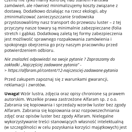
zamówień, ale również minimalizujemy koszty związane z
dostawą. Dodatkowo działając na rzecz ekologii, aby
zminimalizować zanieczyszczanie środowiska
przystosowaliśmy nasz transport do przewozu luster – z tej
przyczyny nasze towary są minimalnie zabezpieczane (folia
stretch i gąbka). Dodatkową zaletą tej formy zabezpieczenia
jest możliwość sprawnego rozpakowania zamówienia i
spokojnego obejrzenia go przy naszym pracowniku przed
potwierdzeniem odbioru.
Nie znalazłeś odpowiedzi na swoje pytanie ? Zapraszamy do
zakładki „Najczęściej zadawane pytania” -
>
https://alfaram.pl/content/12-najczesciej-zadawane-pytania
Przed zakupem zapoznaj się z warunkami gwarancji,
reklamacji i zwrotów.
Uwaga!
Wzór lustra, zdjęcia oraz opisy chronione są prawem
autorskim. Wszelkie prawa zastrzeżone Alfaram sp. z o.o.
Zabrania się kopiowania i sprzedaży wzorów luster bez zgody
Alfaram. Zabrania się kopiowania oraz rozpowszechniania
zdjęć oraz opisów luster bez zgody Alfaram. Nielegalne
wykorzystywanie treści stanowiących własność intelektualną
(w szczególności w celu pozyskania korzyści majątkowych) jest