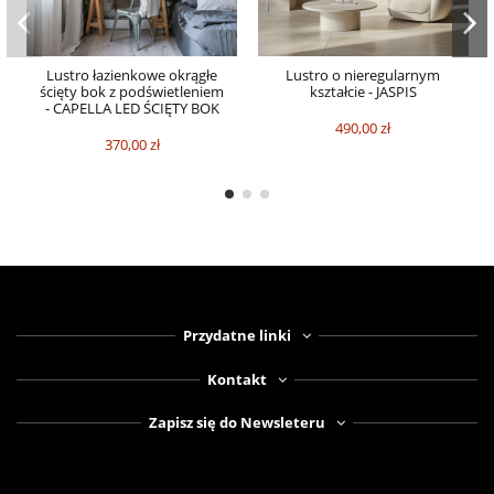
Lustro łazienkowe okrągłe
Lustro o nieregularnym
ścięty bok z podświetleniem
kształcie - JASPIS
- CAPELLA LED ŚCIĘTY BOK
490,00 zł
370,00 zł
Przydatne linki
Kontakt
Zapisz się do Newsleteru