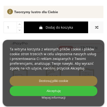
Tworzymy lustro dla Ciebie
Dodaj do koszyka
78,27
PLN
raty
od
Ta witryna korzysta z własnych plików cookie i plików
cookie stron trzecich w celu ulepszenia naszych usług
i prezentowania Ci reklam związanych z Twoimi
preferencjami, analizując Twoje nawyki. Aby wyrazić
zgodę na ich użycie, naciśnij przycisk Akceptuj.
Dostosuj pliki cookie
Akceptuję
Darmowa dostawa
Produkujemy
Personalizacja
od 2013
lustra
Więcej informacji