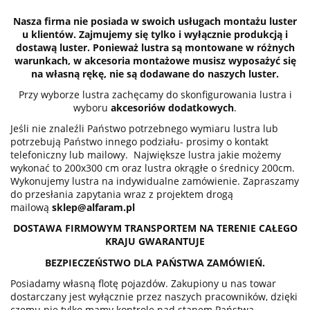
Nasza firma nie posiada w swoich usługach montażu luster
u klientów. Zajm
ujemy się tylko i wyłącznie produkcją i
dostawą luster. Ponieważ lustra są montowane w różnych
warunkach, w akcesoria montażowe musisz wyposażyć się
na własną rękę, nie są dodawane do naszych luster.
Przy wyborze lustra zachęcamy do skonfigurowania lustra i
wyboru
akcesoriów dodatkowych
.
Jeśli nie znaleźli Państwo potrzebnego wymiaru lustra lub
potrzebują Państwo innego podziału- prosimy o kontakt
telefoniczny lub mailowy. Największe lustra jakie możemy
wykonać to 200x300 cm oraz lustra okrągłe o średnicy 200cm.
Wykonujemy lustra na indywidualne zamówienie. Zapraszamy
do przesłania zapytania wraz z projektem drogą
mailową
sklep@alfaram.pl
DOSTAWA FIRMOWYM TRANSPORTEM NA TERENIE CAŁEGO
KRAJU GWARANTUJE
BEZPIECZEŃSTWO DLA PAŃSTWA ZAMÓWIEŃ.
Posiadamy własną flotę pojazdów. Zakupiony u nas towar
dostarczany jest wyłącznie przez naszych pracowników, dzięki
czemu nie tylko mamy kontrolę nad stanem Państwa