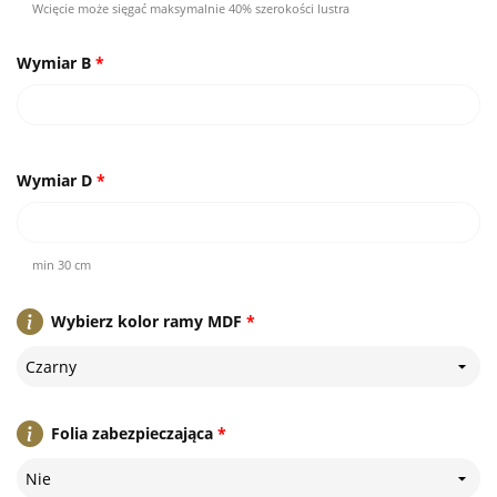
Wcięcie może sięgać maksymalnie 40% szerokości lustra
Wymiar B
*
Wymiar D
*
min 30 cm
Wybierz kolor ramy MDF
*
Czarny
Folia zabezpieczająca
*
Nie