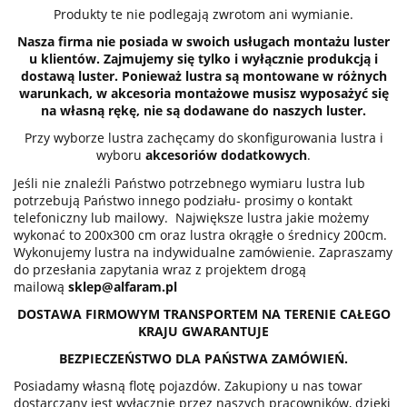
Produkty te nie podlegają zwrotom ani wymianie.
Nasza firma nie posiada w swoich usługach montażu luster
u klientów. Zajmujemy się tylko i wyłącznie produkcją i
dostawą luster. Ponieważ lustra są montowane w różnych
warunkach, w akcesoria montażowe musisz wyposażyć się
na własną rękę, nie są dodawane do naszych luster.
Przy wyborze lustra zachęcamy do skonfigurowania lustra i
wyboru
akcesoriów dodatkowych
.
Jeśli nie znaleźli Państwo potrzebnego wymiaru lustra lub
potrzebują Państwo innego podziału- prosimy o kontakt
telefoniczny lub mailowy. Największe lustra jakie możemy
wykonać to 200x300 cm oraz lustra okrągłe o średnicy 200cm.
Wykonujemy lustra na indywidualne zamówienie. Zapraszamy
do przesłania zapytania wraz z projektem drogą
mailową
sklep@alfaram.pl
DOSTAWA FIRMOWYM TRANSPORTEM NA TERENIE CAŁEGO
KRAJU GWARANTUJE
BEZPIECZEŃSTWO DLA PAŃSTWA ZAMÓWIEŃ.
Posiadamy własną flotę pojazdów. Zakupiony u nas towar
dostarczany jest wyłącznie przez naszych pracowników, dzięki