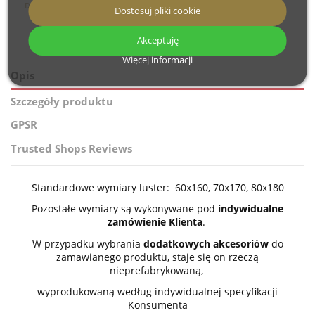
Darmowa dostawa
Produkujemy
Personalizacja
Dostosuj pliki cookie
od 2013
lustra
Akceptuję
Więcej informacji
Opis
Szczegóły produktu
GPSR
Trusted Shops Reviews
Standardowe wymiary luster: 60x160, 70x170, 80x180
Pozostałe wymiary są wykonywane pod
indywidualne
zamówienie Klienta
.
W przypadku wybrania
dodatkowych akcesoriów
do
zamawianego produktu, staje się on rzeczą
nieprefabrykowaną,
wyprodukowaną według indywidualnej specyfikacji
Konsumenta