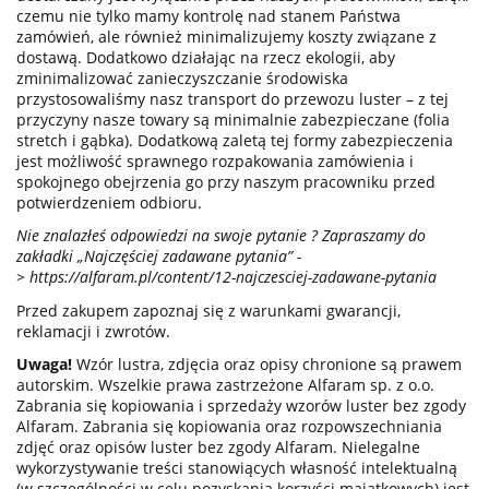
czemu nie tylko mamy kontrolę nad stanem Państwa
zamówień, ale również minimalizujemy koszty związane z
dostawą. Dodatkowo działając na rzecz ekologii, aby
zminimalizować zanieczyszczanie środowiska
przystosowaliśmy nasz transport do przewozu luster – z tej
przyczyny nasze towary są minimalnie zabezpieczane (folia
stretch i gąbka). Dodatkową zaletą tej formy zabezpieczenia
jest możliwość sprawnego rozpakowania zamówienia i
spokojnego obejrzenia go przy naszym pracowniku przed
potwierdzeniem odbioru.
Nie znalazłeś odpowiedzi na swoje pytanie ? Zapraszamy do
zakładki „Najczęściej zadawane pytania” -
>
https://alfaram.pl/content/12-najczesciej-zadawane-pytania
Przed zakupem zapoznaj się z warunkami gwarancji,
reklamacji i zwrotów.
Uwaga!
Wzór lustra, zdjęcia oraz opisy chronione są prawem
autorskim. Wszelkie prawa zastrzeżone Alfaram sp. z o.o.
Zabrania się kopiowania i sprzedaży wzorów luster bez zgody
Alfaram. Zabrania się kopiowania oraz rozpowszechniania
zdjęć oraz opisów luster bez zgody Alfaram. Nielegalne
wykorzystywanie treści stanowiących własność intelektualną
(w szczególności w celu pozyskania korzyści majątkowych) jest