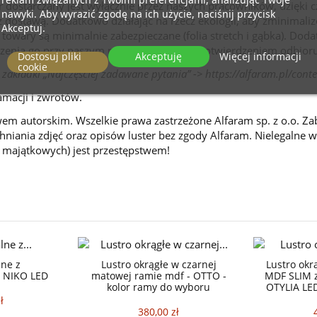
 dostarczany jest wyłącznie przez naszych pracowników, dzięki
nawyki. Aby wyrazić zgodę na ich użycie, naciśnij przycisk
 dostawą. Dodatkowo działając na rzecz ekologii, aby zminimal
Akceptuj.
 towary są minimalnie zabezpieczane (folia stretch i gąbka). Dod
zenia go przy naszym pracowniku przed potwierdzeniem odbioru
Dostosuj pliki
Akceptuję
Więcej informacji
cookie
 zakładki „Najczęściej zadawane pytania” ->
https://alfaram.pl/cont
amacji i zwrotów.
wem autorskim. Wszelkie prawa zastrzeżone Alfaram sp. z o.o. Za
niania zdjęć oraz opisów luster bez zgody Alfaram. Nielegalne 
i majątkowych) jest przestępstwem!
lne z
Lustro okrągłe w czarnej
Lustro okr
- NIKO LED
matowej ramie mdf - OTTO -
MDF SLIM z
kolor ramy do wyboru
OTYLIA LED
ł
380,00 zł