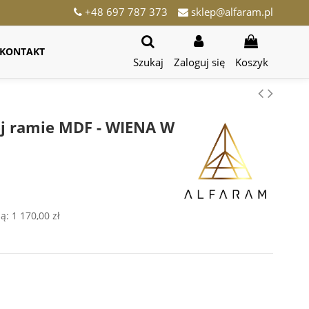
+48 697 787 373
sklep@alfaram.pl
KONTAKT
Szukaj
Zaloguj się
Koszyk
ej ramie MDF - WIENA W
ją:
1 170,00 zł