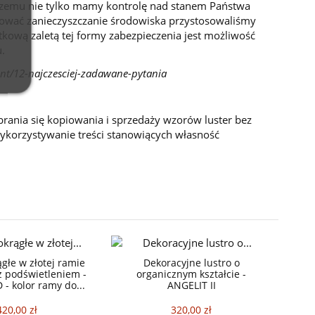
 czemu nie tylko mamy kontrolę nad stanem Państwa
izować zanieczyszczanie środowiska przystosowaliśmy
atkową zaletą tej formy zabezpieczenia jest możliwość
.
ent/12-najczesciej-zadawane-pytania
brania się kopiowania i sprzedaży wzorów luster bez
wykorzystywanie treści stanowiących własność
ągłe w złotej ramie
Dekoracyjne lustro o
 podświetleniem -
organicznym kształcie -
 - kolor ramy do...
ANGELIT II
420,00 zł
320,00 zł