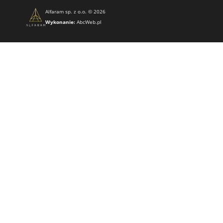
Alfaram sp. z o.o. © 2026
Wykonanie:
AbcWeb.pl