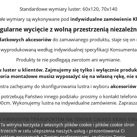
Standardowe wymiary luster: 60x120, 70x140
ałe wymiary są wykonywane pod
indywidualne zamówienie Kl
gularne wycięcie z wolną przestrzenią niezależ
datkowych akcesoriów
do zamawianego produktu, staje się on
wyprodukowaną według indywidualnej specyfikacji Konsumenta
Produkty te nie podlegają zwrotom ani wymianie.
 luster u klientów. Zajmujemy się tylko i wyłącznie produk
ria montażowe musisz wyposażyć się na własną rękę, nie 
ustra zachęcamy do skonfigurowania lustra i wyboru
akcesoriów
ub potrzebują Państwo innego podziału- prosimy o kontakt telefo
200cm. Wykonujemy lustra na indywidualne zamówienie. Zaprasza
 FIRMOWYM TRANSPORTEM NA TERENIE CAŁEGO KRAJU GW
Ta witryna korzysta z własnych plików cookie i plików cookie stron
BEZPIECZEŃSTWO DLA PAŃSTWA ZAMÓWIEŃ.
trzecich w celu ulepszenia naszych usług i prezentowania Ci
reklam związanych z Twoimi preferencjami, analizując Twoje