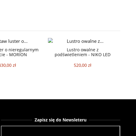
er o nieregularnym
Lustro owalne z
łcie - MORION
podświetleniem - NIKO LED
430,00 zł
520,00 zł
Zapisz się do Newsleteru