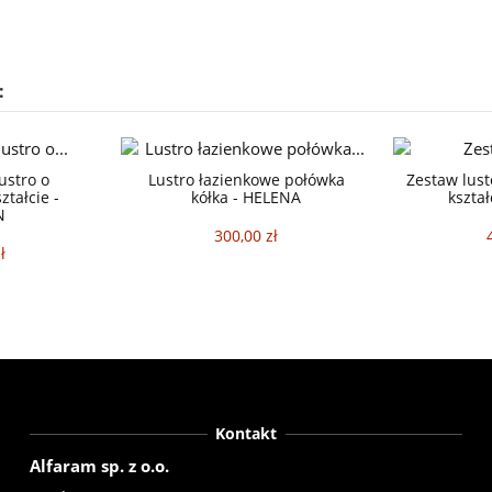
:
ustro o
Lustro łazienkowe połówka
Zestaw lust
tałcie -
kółka - HELENA
kszta
N
300,00 zł
ł
Kontakt
Alfaram sp. z o.o.