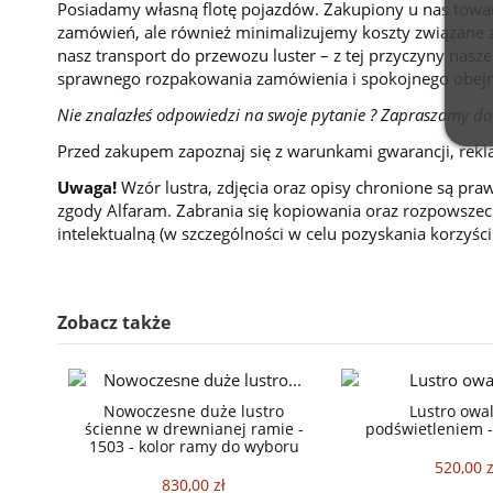
Posiadamy własną flotę pojazdów. Zakupiony u nas towar
zamówień, ale również minimalizujemy koszty związane z
nasz transport do przewozu luster – z tej przyczyny nasze
sprawnego rozpakowania zamówienia i spokojnego obejr
Nie znalazłeś odpowiedzi na swoje pytanie ? Zapraszamy do
Przed zakupem zapoznaj się z warunkami gwarancji, rekl
Uwaga!
Wzór lustra, zdjęcia oraz opisy chronione są pra
zgody Alfaram. Zabrania się kopiowania oraz rozpowszech
intelektualną (w szczególności w celu pozyskania korzyśc
Zobacz także
Nowoczesne duże lustro
Lustro owa
ścienne w drewnianej ramie -
podświetleniem 
1503 - kolor ramy do wyboru
520,00 z
830,00 zł