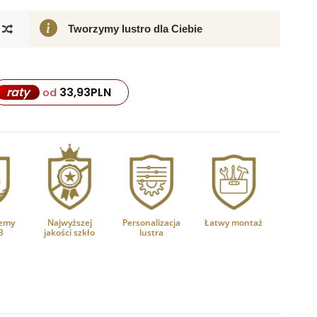
Tworzymy lustro dla Ciebie
33,93
PLN
raty
od
emy
Najwyższej
Personalizacja
Łatwy montaż
3
jakości szkło
lustra