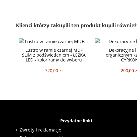
Klienci którzy zakupili ten produkt kupili również
Lustro w ramie czarnej MDF
Dekoracyjne l
SLIM z podświetleniem - ŁEZKA
organicznym ksz
LED - kolor ramy do wyboru
CYRKO
720,00 zł
200,00 z
Przydatne linki
Zwroty i reklamacje