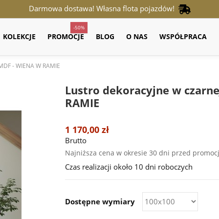
Darmowa dostawa! Własna flota pojazdów!
-50%
KOLEKCJE
PROMOCJE
BLOG
O NAS
WSPÓŁPRACA
e MDF - WIENA W RAMIE
Lustro dekoracyjne w czarn
RAMIE
1 170,00 zł
Brutto
Najniższa cena w okresie 30 dni przed promoc
Czas realizacji około 10 dni roboczych
Dostępne wymiary