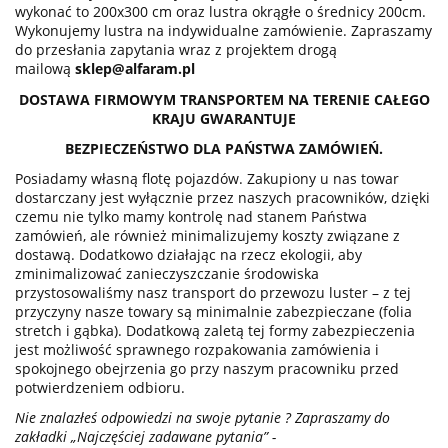
wykonać to 200x300 cm oraz lustra okrągłe o średnicy 200cm.
Wykonujemy lustra na indywidualne zamówienie. Zapraszamy
do przesłania zapytania wraz z projektem drogą
mailową
sklep@alfaram.pl
DOSTAWA FIRMOWYM TRANSPORTEM NA TERENIE CAŁEGO
KRAJU GWARANTUJE
BEZPIECZEŃSTWO DLA PAŃSTWA ZAMÓWIEŃ.
Posiadamy własną flotę pojazdów. Zakupiony u nas towar
dostarczany jest wyłącznie przez naszych pracowników, dzięki
czemu nie tylko mamy kontrolę nad stanem Państwa
zamówień, ale również minimalizujemy koszty związane z
dostawą. Dodatkowo działając na rzecz ekologii, aby
zminimalizować zanieczyszczanie środowiska
przystosowaliśmy nasz transport do przewozu luster – z tej
przyczyny nasze towary są minimalnie zabezpieczane (folia
stretch i gąbka). Dodatkową zaletą tej formy zabezpieczenia
jest możliwość sprawnego rozpakowania zamówienia i
spokojnego obejrzenia go przy naszym pracowniku przed
potwierdzeniem odbioru.
Nie znalazłeś odpowiedzi na swoje pytanie ? Zapraszamy do
zakładki „Najczęściej zadawane pytania” -