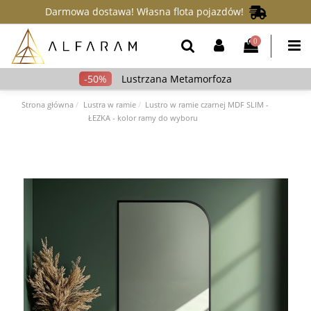
Darmowa dostawa! Własna flota pojazdów!
0
Lustrzana Metamorfoza
Strona główna
Lustra w ramie
Lustro w ramie czarnej MDF SLIM -
ŁEZKA - kolor ramy do wyboru