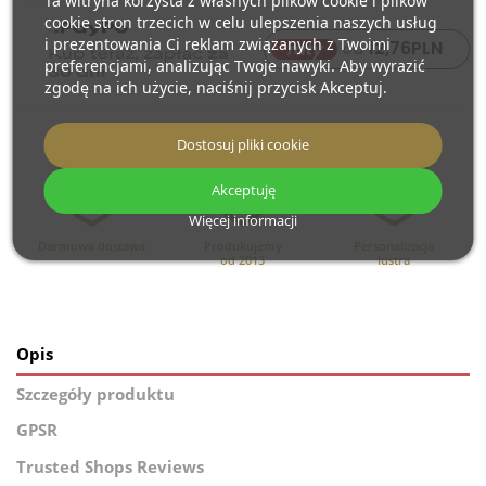
Ta witryna korzysta z własnych plików cookie i plików
cookie stron trzecich w celu ulepszenia naszych usług
i prezentowania Ci reklam związanych z Twoimi
12,76
PLN
raty
od
preferencjami, analizując Twoje nawyki. Aby wyrazić
zgodę na ich użycie, naciśnij przycisk Akceptuj.
Dostosuj pliki cookie
Akceptuję
Więcej informacji
Darmowa dostawa
Produkujemy
Personalizacja
od 2013
lustra
Opis
Szczegóły produktu
GPSR
Trusted Shops Reviews