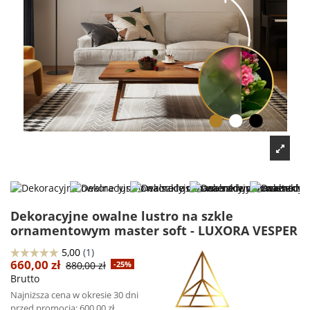
Dekoracyjne owalne lustro na szkle
ornamentowym master soft - LUXORA VESPER
660,00 zł
880,00 zł
-25%
Brutto
Najniższa cena w okresie 30 dni
przed promocją:
600,00 zł