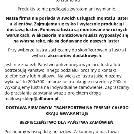
Produkty te nie podlegają zwrotom ani wymianie.
Nasza firma nie posiada w swoich usługach montażu luster
u klientów. Zajmujemy się tylko i wyłącznie produkcją i
dostawą luster. Ponieważ lustra są montowane w różnych
warunkach, w akcesoria montażowe musisz wyposażyć się
na własną rękę, nie są dodawane do naszych luster.
Przy wyborze lustra zachęcamy do skonfigurowania lustra i
wyboru
akcesoriów dodatkowych
.
Jeśli nie znaleźli Państwo potrzebnego wymiaru lustra lub
potrzebują Państwo innego podziału- prosimy o kontakt
telefoniczny lub mailowy. Największe lustra jakie możemy
wykonać to 200x300 cm oraz lustra okrągłe o średnicy 200cm.
Wykonujemy lustra na indywidualne zamówienie. Zapraszamy
do przesłania zapytania wraz z projektem drogą
mailową
sklep@alfaram.pl
DOSTAWA FIRMOWYM TRANSPORTEM NA TERENIE CAŁEGO
KRAJU GWARANTUJE
BEZPIECZEŃSTWO DLA PAŃSTWA ZAMÓWIEŃ.
Posiadamy własną flotę pojazdów. Zakupiony u nas towar