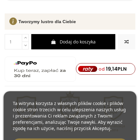
Tworzymy lustro dla Ciebie
Dodaj do koszyka
19,14
PLN
raty
od
Ta witryna korzysta z własnych plików cookie i plików
cookie stron trzecich w celu ulepszenia naszych usług
i prezentowania Ci reklam związanych z Twoimi
preferencjami, analizując Twoje nawyki. Aby wyrazić
Darmowa dostawa
Produkujemy
Personalizacja
zgodę na ich użycie, naciśnij przycisk Akceptuj.
od 2013
lustra