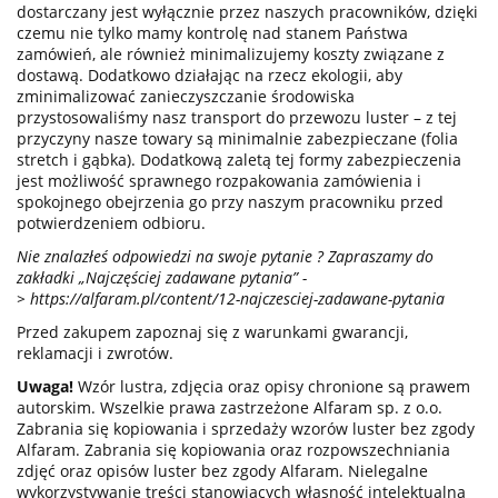
dostarczany jest wyłącznie przez naszych pracowników, dzięki
czemu nie tylko mamy kontrolę nad stanem Państwa
zamówień, ale również minimalizujemy koszty związane z
dostawą. Dodatkowo działając na rzecz ekologii, aby
zminimalizować zanieczyszczanie środowiska
przystosowaliśmy nasz transport do przewozu luster – z tej
przyczyny nasze towary są minimalnie zabezpieczane (folia
stretch i gąbka). Dodatkową zaletą tej formy zabezpieczenia
jest możliwość sprawnego rozpakowania zamówienia i
spokojnego obejrzenia go przy naszym pracowniku przed
potwierdzeniem odbioru.
Nie znalazłeś odpowiedzi na swoje pytanie ? Zapraszamy do
zakładki „Najczęściej zadawane pytania” -
>
https://alfaram.pl/content/12-najczesciej-zadawane-pytania
Przed zakupem zapoznaj się z warunkami gwarancji,
reklamacji i zwrotów.
Uwaga!
Wzór lustra, zdjęcia oraz opisy chronione są prawem
autorskim. Wszelkie prawa zastrzeżone Alfaram sp. z o.o.
Zabrania się kopiowania i sprzedaży wzorów luster bez zgody
Alfaram. Zabrania się kopiowania oraz rozpowszechniania
zdjęć oraz opisów luster bez zgody Alfaram. Nielegalne
wykorzystywanie treści stanowiących własność intelektualną