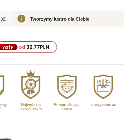
Tworzymy lustro dla Ciebie
32,77
PLN
raty
od
emy
Najwyższej
Personalizacja
Łatwy montaż
3
jakości szkło
lustra