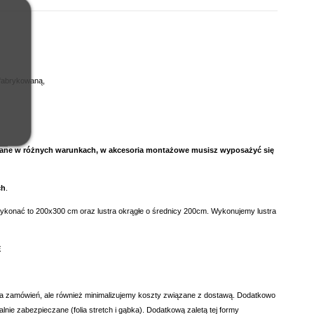
efabrykowaną,
ntowane w różnych warunkach, w akcesoria montażowe musisz wyposażyć się
ch
.
y wykonać to 200x300 cm oraz lustra okrągłe o średnicy 200cm. Wykonujemy lustra
E
wa zamówień, ale również minimalizujemy koszty związane z dostawą. Dodatkowo
nie zabezpieczane (folia stretch i gąbka). Dodatkową zaletą tej formy