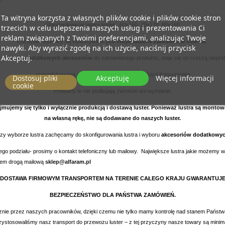
Ta witryna korzysta z własnych plików cookie i plików cookie stron
Standardowe wymiary luster: 60x160, 70x170, 80x180
trzecich w celu ulepszenia naszych usług i prezentowania Ci
reklam związanych z Twoimi preferencjami, analizując Twoje
Pozostałe wymiary są wykonywane pod
indywidualne zamówienie Klienta
.
nawyki. Aby wyrazić zgodę na ich użycie, naciśnij przycisk
Akceptuj.
 wybrania
dodatkowych akcesoriów
do zamawianego produktu, staje się on rzeczą niepr
wyprodukowaną według indywidualnej specyfikacji Konsumenta
Dostosuj pliki
Akceptuję
Więcej informacji
cookie
Produkty te nie podlegają zwrotom ani wymianie.
ajmujemy się tylko i wyłącznie produkcją i dostawą luster. Ponieważ lustra są mo
na własną rękę, nie są dodawane do naszych luster.
zy wyborze lustra zachęcamy do skonfigurowania lustra i wyboru
akcesoriów dodatkowy
nnego podziału- prosimy o kontakt telefoniczny lub mailowy. Największe lustra jakie możem
ktem drogą mailową
sklep@alfaram.pl
DOSTAWA FIRMOWYM TRANSPORTEM NA TERENIE CAŁEGO KRAJU GWARANTUJ
BEZPIECZEŃSTWO DLA PAŃSTWA ZAMÓWIEŃ.
cznie przez naszych pracowników, dzięki czemu nie tylko mamy kontrolę nad stanem Państ
ystosowaliśmy nasz transport do przewozu luster – z tej przyczyny nasze towary są minimal