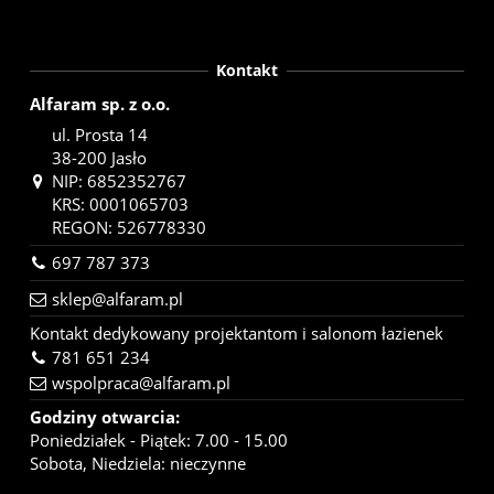
Kontakt
Alfaram sp. z o.o.
ul. Prosta 14
38-200 Jasło
NIP: 6852352767
KRS: 0001065703
REGON: 526778330
697 787 373
sklep@alfaram.pl
Kontakt dedykowany projektantom i salonom łazienek
781 651 234
wspolpraca@alfaram.pl
Godziny otwarcia:
Poniedziałek - Piątek: 7.00 - 15.00
Sobota, Niedziela: nieczynne