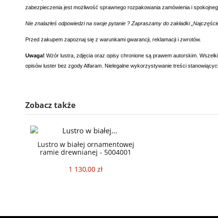
zabezpieczenia jest możliwość sprawnego rozpakowania zamówienia i spokojneg
Nie znalazłeś odpowiedzi na swoje pytanie ? Zapraszamy do zakładki „Najczęści
Przed zakupem zapoznaj się z warunkami gwarancji, reklamacji i zwrotów.
Uwaga!
Wzór lustra, zdjęcia oraz opisy chronione są prawem autorskim. Wszelki
opisów luster bez zgody Alfaram. Nielegalne wykorzystywanie treści stanowiący
Zobacz także
Lustro w białej ornamentowej
ramie drewnianej - 5004001
1 130,00 zł