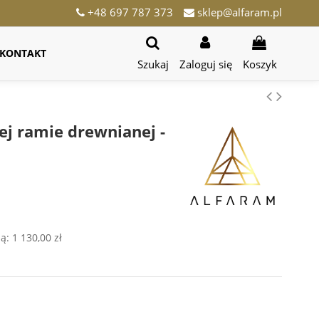
+48 697 787 373
sklep@alfaram.pl
KONTAKT
Szukaj
Zaloguj się
Koszyk
j ramie drewnianej -
ją:
1 130,00 zł