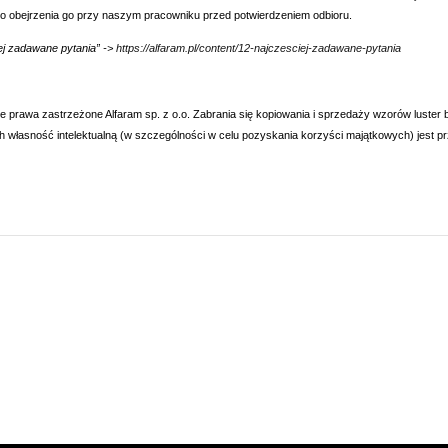
o obejrzenia go przy naszym pracowniku przed potwierdzeniem odbioru.
ej zadawane pytania” ->
https://alfaram.pl/content/12-najczesciej-zadawane-pytania
e prawa zastrzeżone Alfaram sp. z o.o. Zabrania się kopiowania i sprzedaży wzorów luster
ch własność intelektualną (w szczególności w celu pozyskania korzyści majątkowych) jest 