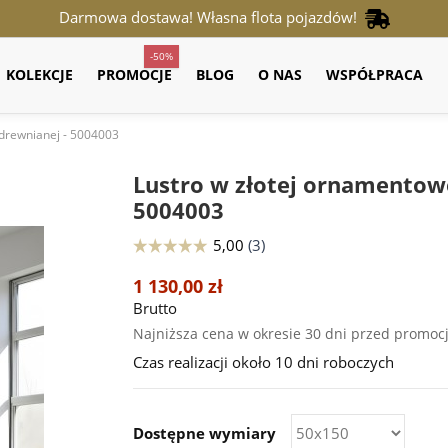
Darmowa dostawa! Własna flota pojazdów!
-50%
KOLEKCJE
PROMOCJE
BLOG
O NAS
WSPÓŁPRACA
 drewnianej - 5004003
Lustro w złotej ornamentowe
5004003
1 130,00 zł
Brutto
Najniższa cena w okresie 30 dni przed promoc
Czas realizacji około 10 dni roboczych
Dostępne wymiary