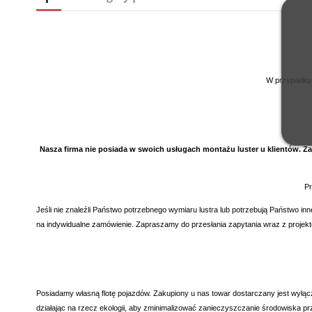
W przypadku
Nasza firma nie posiada w swoich usługach montażu luster u klientów. Z
Pr
Jeśli nie znaleźli Państwo potrzebnego wymiaru lustra lub potrzebują Państwo i
na indywidualne zamówienie. Zapraszamy do przesłania zapytania wraz z proje
Posiadamy własną flotę pojazdów. Zakupiony u nas towar dostarczany jest wyłą
działając na rzecz ekologii, aby zminimalizować zanieczyszczanie środowiska prz