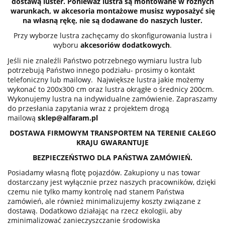
dostawą luster. Ponieważ lustra są montowane w różnych
warunkach, w akcesoria montażowe musisz wyposażyć się
na własną rękę, nie są dodawane do naszych luster.
Przy wyborze lustra zachęcamy do skonfigurowania lustra i
wyboru
akcesoriów dodatkowych
.
Jeśli nie znaleźli Państwo potrzebnego wymiaru lustra lub
potrzebują Państwo innego podziału- prosimy o kontakt
telefoniczny lub mailowy. Największe lustra jakie możemy
wykonać to 200x300 cm oraz lustra okrągłe o średnicy 200cm.
Wykonujemy lustra na indywidualne zamówienie. Zapraszamy
do przesłania zapytania wraz z projektem drogą
mailową
sklep@alfaram.pl
DOSTAWA FIRMOWYM TRANSPORTEM NA TERENIE CAŁEGO
KRAJU GWARANTUJE
BEZPIECZEŃSTWO DLA PAŃSTWA ZAMÓWIEŃ.
Posiadamy własną flotę pojazdów. Zakupiony u nas towar
dostarczany jest wyłącznie przez naszych pracowników, dzięki
czemu nie tylko mamy kontrolę nad stanem Państwa
zamówień, ale również minimalizujemy koszty związane z
dostawą. Dodatkowo działając na rzecz ekologii, aby
zminimalizować zanieczyszczanie środowiska