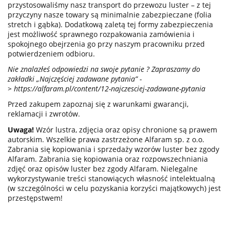
przystosowaliśmy nasz transport do przewozu luster – z tej
przyczyny nasze towary są minimalnie zabezpieczane (folia
stretch i gąbka). Dodatkową zaletą tej formy zabezpieczenia
jest możliwość sprawnego rozpakowania zamówienia i
spokojnego obejrzenia go przy naszym pracowniku przed
potwierdzeniem odbioru.
Nie znalazłeś odpowiedzi na swoje pytanie ? Zapraszamy do
zakładki „Najczęściej zadawane pytania” -
>
https://alfaram.pl/content/12-najczesciej-zadawane-pytania
Przed zakupem zapoznaj się z warunkami gwarancji,
reklamacji i zwrotów.
Uwaga!
Wzór lustra, zdjęcia oraz opisy chronione są prawem
autorskim. Wszelkie prawa zastrzeżone Alfaram sp. z o.o.
Zabrania się kopiowania i sprzedaży wzorów luster bez zgody
Alfaram. Zabrania się kopiowania oraz rozpowszechniania
zdjęć oraz opisów luster bez zgody Alfaram. Nielegalne
wykorzystywanie treści stanowiących własność intelektualną
(w szczególności w celu pozyskania korzyści majątkowych) jest
przestępstwem!