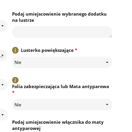
Podaj umiejscowienie wybranego dodatku
na lustrze
Lusterko powiększające
*
andard LED- Światło rozchodzi się na ścianę znajdującą się za lustrem
Nie
Folia zabezpieczająca lub Mata antyparowa
*
Nie
Podaj umiejscowienie włącznika do maty
antyparowej