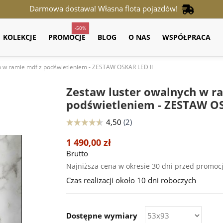
Darmowa dostawa! Własna flota pojazdów!
-50%
KOLEKCJE
PROMOCJE
BLOG
O NAS
WSPÓŁPRACA
h w ramie mdf z podświetleniem - ZESTAW OSKAR LED II
Zestaw luster owalnych w r
podświetleniem - ZESTAW OS
1 490,00 zł
Brutto
Najniższa cena w okresie 30 dni przed promoc
Czas realizacji około 10 dni roboczych
Dostępne wymiary