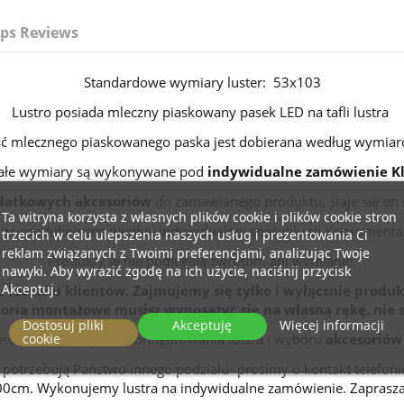
ps Reviews
Standardowe wymiary luster: 53x103
Lustro posiada mleczny piaskowany pasek LED na tafli lustra
ć mlecznego piaskowanego paska jest dobierana według wymiar
ałe wymiary są wykonywane pod
indywidualne zamówienie Kl
datkowych akcesoriów
do zamawianego produktu, staje się on
Ta witryna korzysta z własnych plików cookie i plików cookie stron
wyprodukowaną według indywidualnej specyfikacji Konsumenta
trzecich w celu ulepszenia naszych usług i prezentowania Ci
reklam związanych z Twoimi preferencjami, analizując Twoje
Produkty te nie podlegają zwrotom ani wymianie.
nawyki. Aby wyrazić zgodę na ich użycie, naciśnij przycisk
Akceptuj.
 luster u klientów. Zajmujemy się tylko i wyłącznie produk
ria montażowe musisz wyposażyć się na własną rękę, nie 
Dostosuj pliki
Akceptuję
Więcej informacji
ustra zachęcamy do skonfigurowania lustra i wyboru
akcesoriów
cookie
ub potrzebują Państwo innego podziału- prosimy o kontakt telefo
200cm. Wykonujemy lustra na indywidualne zamówienie. Zaprasza