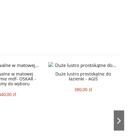
walne w matowej
Duże lustro prostokątne do
amie mdf- OSKAR -
łazienki - AGIS
ramy do wyboru
380,00 zł
440,00 zł