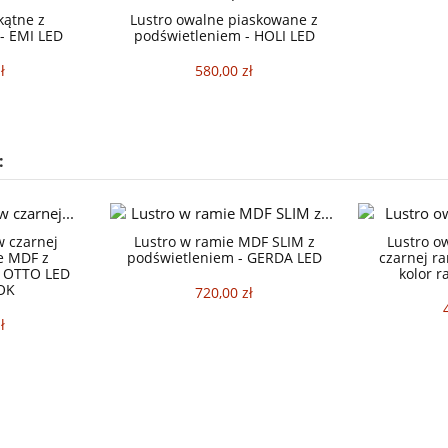
kątne z
Lustro owalne piaskowane z
- EMI LED
podświetleniem - HOLI LED
ł
580,00 zł
:
w czarnej
Lustro w ramie MDF SLIM z
Lustro o
e MDF z
podświetleniem - GERDA LED
czarnej r
- OTTO LED
kolor 
OK
720,00 zł
ł