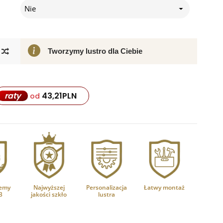
Nie
Tworzymy lustro dla Ciebie
43,21
PLN
raty
od
emy
Najwyższej
Personalizacja
Łatwy montaż
3
jakości szkło
lustra