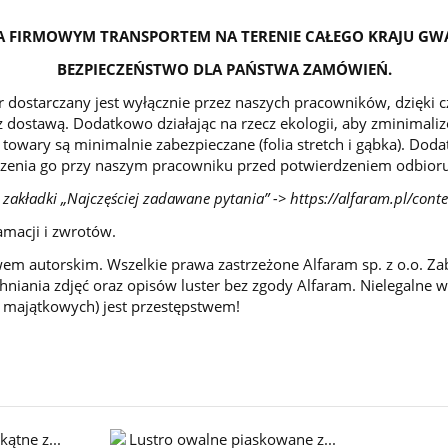
 FIRMOWYM TRANSPORTEM NA TERENIE CAŁEGO KRAJU GW
BEZPIECZEŃSTWO DLA PAŃSTWA ZAMÓWIEŃ.
 dostarczany jest wyłącznie przez naszych pracowników, dzięki
 dostawą. Dodatkowo działając na rzecz ekologii, aby zminimal
 towary są minimalnie zabezpieczane (folia stretch i gąbka). Dod
zenia go przy naszym pracowniku przed potwierdzeniem odbioru
 zakładki „Najczęściej zadawane pytania” ->
https://alfaram.pl/cont
amacji i zwrotów.
wem autorskim. Wszelkie prawa zastrzeżone Alfaram sp. z o.o. Za
niania zdjęć oraz opisów luster bez zgody Alfaram. Nielegalne 
i majątkowych) jest przestępstwem!