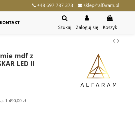
+48 697 787 373
sklep@alfaram.pl
KONTAKT
Szukaj
Zaloguj się
Koszyk
amie mdf z
KAR LED II
ją:
1 490,00 zł