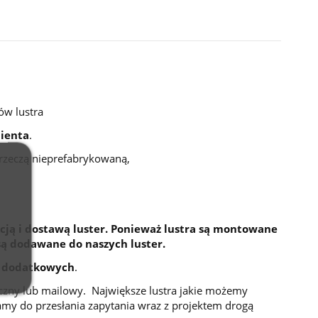
ów lustra
ienta
.
 rzeczą nieprefabrykowaną,
cją i dostawą luster. Ponieważ lustra są montowane
są dodawane do naszych luster.
 dodatkowych
.
niczny lub mailowy. Największe lustra jakie możemy
my do przesłania zapytania wraz z projektem drogą