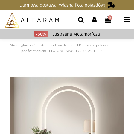
Darmowa dostawa! Własna flota pojazdów!
0
Lustrzana Metamorfoza
Strona główna
Lustra z podświetleniem LED
Lustro półowalne z
podświetleniem - PLATO W DWÓCH CZĘŚCIACH LED