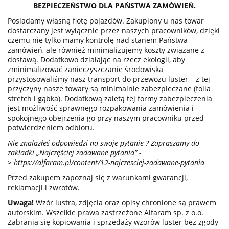
BEZPIECZEŃSTWO DLA PAŃSTWA ZAMÓWIEŃ.
Posiadamy własną flotę pojazdów. Zakupiony u nas towar
dostarczany jest wyłącznie przez naszych pracowników, dzięki
czemu nie tylko mamy kontrolę nad stanem Państwa
zamówień, ale również minimalizujemy koszty związane z
dostawą. Dodatkowo działając na rzecz ekologii, aby
zminimalizować zanieczyszczanie środowiska
przystosowaliśmy nasz transport do przewozu luster – z tej
przyczyny nasze towary są minimalnie zabezpieczane (folia
stretch i gąbka). Dodatkową zaletą tej formy zabezpieczenia
jest możliwość sprawnego rozpakowania zamówienia i
spokojnego obejrzenia go przy naszym pracowniku przed
potwierdzeniem odbioru.
Nie znalazłeś odpowiedzi na swoje pytanie ? Zapraszamy do
zakładki „Najczęściej zadawane pytania” -
>
https://alfaram.pl/content/12-najczesciej-zadawane-pytania
Przed zakupem zapoznaj się z warunkami gwarancji,
reklamacji i zwrotów.
Uwaga!
Wzór lustra, zdjęcia oraz opisy chronione są prawem
autorskim. Wszelkie prawa zastrzeżone Alfaram sp. z o.o.
Zabrania się kopiowania i sprzedaży wzorów luster bez zgody