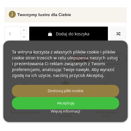
Tworzymy lustro dla Ciebie
Dodaj do koszyka
Ta witryna korzysta z własnych plików cookie i plików
cookie stron trzecich w celu ulepszenia naszych usług
24,07
PLN
raty
od
i prezentowania Ci reklam związanych z Twoimi
preferencjami, analizując Twoje nawyki. Aby wyrazić
zgodę na ich użycie, naciśnij przycisk Akceptuj.
Dostosuj pliki cookie
Akceptuję
Więcej informacji
Darmowa dostawa
Produkujemy
Personalizacja
od 2013
lustra