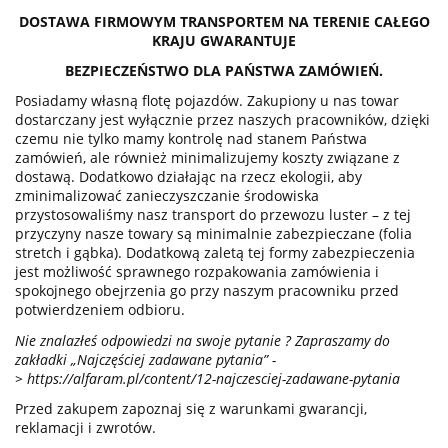
DOSTAWA FIRMOWYM TRANSPORTEM NA TERENIE CAŁEGO
KRAJU GWARANTUJE
BEZPIECZEŃSTWO DLA PAŃSTWA ZAMÓWIEŃ.
Posiadamy własną flotę pojazdów. Zakupiony u nas towar
dostarczany jest wyłącznie przez naszych pracowników, dzięki
czemu nie tylko mamy kontrolę nad stanem Państwa
zamówień, ale również minimalizujemy koszty związane z
dostawą. Dodatkowo działając na rzecz ekologii, aby
zminimalizować zanieczyszczanie środowiska
przystosowaliśmy nasz transport do przewozu luster – z tej
przyczyny nasze towary są minimalnie zabezpieczane (folia
stretch i gąbka). Dodatkową zaletą tej formy zabezpieczenia
jest możliwość sprawnego rozpakowania zamówienia i
spokojnego obejrzenia go przy naszym pracowniku przed
potwierdzeniem odbioru.
Nie znalazłeś odpowiedzi na swoje pytanie ? Zapraszamy do
zakładki „Najczęściej zadawane pytania” -
>
https://alfaram.pl/content/12-najczesciej-zadawane-pytania
Przed zakupem zapoznaj się z warunkami gwarancji,
reklamacji i zwrotów.