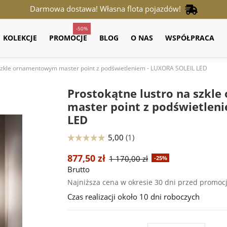
Darmowa dostawa! Własna flota pojazdów!
-50%
KOLEKCJE
PROMOCJE
BLOG
O NAS
WSPÓŁPRACA
 szkle ornamentowym master point z podświetleniem - LUXORA SOLEIL LED
Prostokątne lustro na szk
master point z podświetlen
LED
877,50 zł
1 170,00 zł
-25%
Brutto
Najniższa cena w okresie 30 dni przed promoc
Czas realizacji około 10 dni roboczych