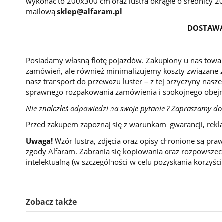
wykonać to 200x300 cm oraz lustra okrągłe o średnicy 
mailową
sklep@alfaram.pl
DOSTAWA
Posiadamy własną flotę pojazdów. Zakupiony u nas towar
zamówień, ale również minimalizujemy koszty związane z
nasz transport do przewozu luster – z tej przyczyny nasze
sprawnego rozpakowania zamówienia i spokojnego obejr
Nie znalazłeś odpowiedzi na swoje pytanie ? Zapraszamy do
Przed zakupem zapoznaj się z warunkami gwarancji, rekl
Uwaga!
Wzór lustra, zdjęcia oraz opisy chronione są pra
zgody Alfaram. Zabrania się kopiowania oraz rozpowszech
intelektualną (w szczególności w celu pozyskania korzyśc
Zobacz także