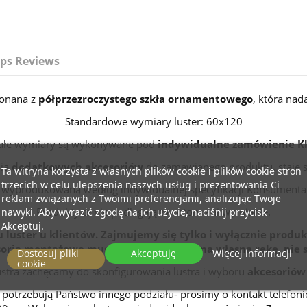
ps Reviews
konana z
półprzezroczystego szkła ornamentowego
, która nad
Standardowe wymiary luster: 60x120
ałe wymiary są wykonywane pod
indywidualne zamówienie Kl
nia
dodatkowych akcesoriów
do zamawianego produktu, staje s
Ta witryna korzysta z własnych plików cookie i plików cookie stron
trzecich w celu ulepszenia naszych usług i prezentowania Ci
wyprodukowaną według indywidualnej specyfikacji Konsumenta
reklam związanych z Twoimi preferencjami, analizując Twoje
Produkty te nie podlegają zwrotom ani wymianie.
nawyki. Aby wyrazić zgodę na ich użycie, naciśnij przycisk
Akceptuj.
 luster u klientów. Zajmujemy się tylko i wyłącznie produk
ria montażowe musisz wyposażyć się na własną rękę, nie 
Dostosuj pliki
Akceptuję
Więcej informacji
cookie
ustra zachęcamy do skonfigurowania lustra i wyboru
akcesoriów
ub potrzebują Państwo innego podziału- prosimy o kontakt telefo