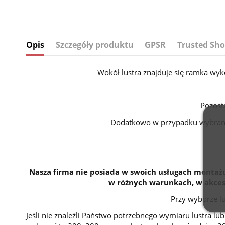
Opis
Szczegóły produktu
GPSR
Trusted Sho
Wokół lustra znajduje się ramka wy
Pozost
Dodatkowo w przypadku wybra
Nasza firma nie posiada w swoich usługach montażu
w różnych warunkach, w akceso
Przy wyborze l
Jeśli nie znaleźli Państwo potrzebnego wymiaru lustra l