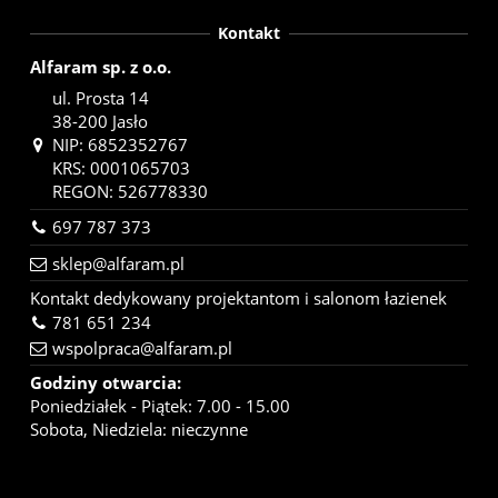
Kontakt
Alfaram sp. z o.o.
ul. Prosta 14
38-200 Jasło
NIP: 6852352767
KRS: 0001065703
REGON: 526778330
697 787 373
sklep@alfaram.pl
Kontakt dedykowany projektantom i salonom łazienek
781 651 234
wspolpraca@alfaram.pl
Godziny otwarcia:
Poniedziałek - Piątek: 7.00 - 15.00
Sobota, Niedziela: nieczynne