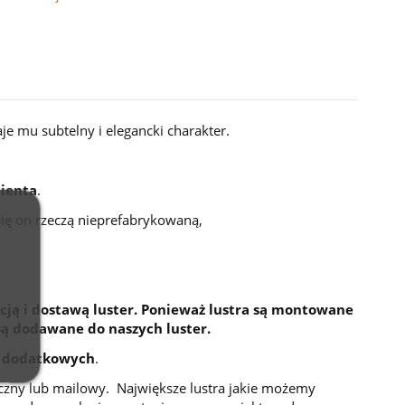
aje mu subtelny i elegancki charakter.
ienta
.
ię on rzeczą nieprefabrykowaną,
cją i dostawą luster. Ponieważ lustra są montowane
są dodawane do naszych luster.
 dodatkowych
.
niczny lub mailowy. Największe lustra jakie możemy