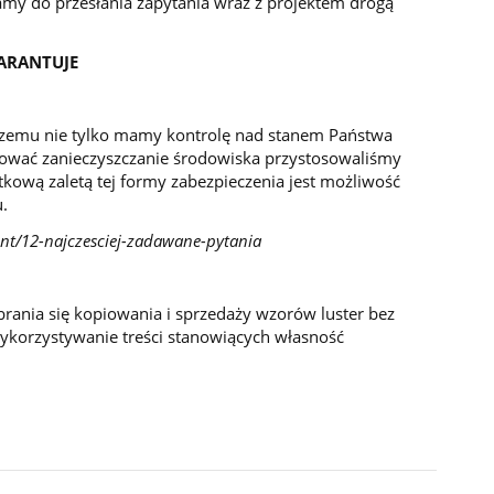
my do przesłania zapytania wraz z projektem drogą
ARANTUJE
 czemu nie tylko mamy kontrolę nad stanem Państwa
izować zanieczyszczanie środowiska przystosowaliśmy
atkową zaletą tej formy zabezpieczenia jest możliwość
.
ent/12-najczesciej-zadawane-pytania
brania się kopiowania i sprzedaży wzorów luster bez
wykorzystywanie treści stanowiących własność