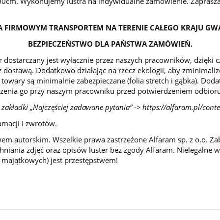
200cm. Wykonujemy lustra na indywidualne zamówienie. Zaprasza
 FIRMOWYM TRANSPORTEM NA TERENIE CAŁEGO KRAJU GW
BEZPIECZEŃSTWO DLA PAŃSTWA ZAMÓWIEŃ.
 dostarczany jest wyłącznie przez naszych pracowników, dzięki
 dostawą. Dodatkowo działając na rzecz ekologii, aby zminimal
 towary są minimalnie zabezpieczane (folia stretch i gąbka). Dod
zenia go przy naszym pracowniku przed potwierdzeniem odbioru
 zakładki „Najczęściej zadawane pytania” ->
https://alfaram.pl/cont
amacji i zwrotów.
wem autorskim. Wszelkie prawa zastrzeżone Alfaram sp. z o.o. Za
niania zdjęć oraz opisów luster bez zgody Alfaram. Nielegalne 
i majątkowych) jest przestępstwem!