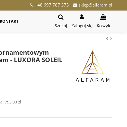
+48 697 787 373
sklep@alfaram.pl
KONTAKT
Szukaj
Zaloguj się
Koszyk
le ornamentowym
iem - LUXORA SOLEIL
ją:
795,00 zł