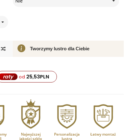
Nie
Tworzymy lustro dla Ciebie
25,53
PLN
raty
od
emy
Najwyższej
Personalizacja
Łatwy montaż
3
jakości szkło
lustra