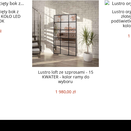
ięty bok z
Lustro or
- KOŁO LED
złote
OK
podświetl
kolo
ł
1
Lustro loft ze szprosami - 15
KWATER - kolor ramy do
wyboru
1 980,00 zł