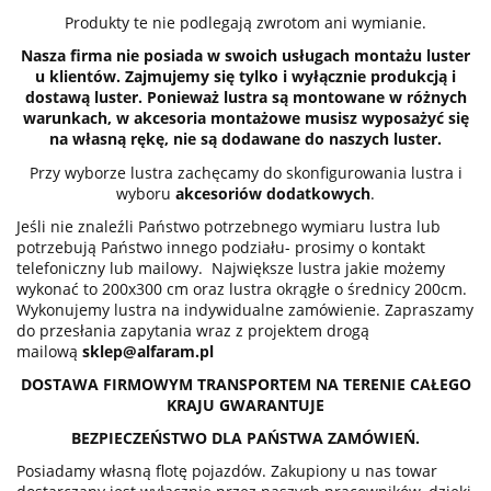
Produkty te nie podlegają zwrotom ani wymianie.
Nasza firma nie posiada w swoich usługach montażu luster
u klientów. Zajmujemy się tylko i wyłącznie produkcją i
dostawą luster. Ponieważ lustra są montowane w różnych
warunkach, w akcesoria montażowe musisz wyposażyć się
na własną rękę, nie są dodawane do naszych luster.
Przy wyborze lustra zachęcamy do skonfigurowania lustra i
wyboru
akcesoriów dodatkowych
.
Jeśli nie znaleźli Państwo potrzebnego wymiaru lustra lub
potrzebują Państwo innego podziału- prosimy o kontakt
telefoniczny lub mailowy. Największe lustra jakie możemy
wykonać to 200x300 cm oraz lustra okrągłe o średnicy 200cm.
Wykonujemy lustra na indywidualne zamówienie. Zapraszamy
do przesłania zapytania wraz z projektem drogą
mailową
sklep@alfaram.pl
DOSTAWA FIRMOWYM TRANSPORTEM NA TERENIE CAŁEGO
KRAJU GWARANTUJE
BEZPIECZEŃSTWO DLA PAŃSTWA ZAMÓWIEŃ.
Posiadamy własną flotę pojazdów. Zakupiony u nas towar