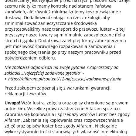
dostarczany jest wyłącznie przez naszych pracowników, dzięki
czemu nie tylko mamy kontrolę nad stanem Państwa
zamówień, ale również minimalizujemy koszty związane z
dostawą. Dodatkowo działając na rzecz ekologii, aby
zminimalizować zanieczyszczanie środowiska
przystosowaliśmy nasz transport do przewozu luster – z tej
przyczyny nasze towary są minimalnie zabezpieczane (folia
stretch i gąbka). Dodatkową zaletą tej formy zabezpieczenia
jest możliwość sprawnego rozpakowania zamówienia i
spokojnego obejrzenia go przy naszym pracowniku przed
potwierdzeniem odbioru.
Nie znalazłeś odpowiedzi na swoje pytanie ? Zapraszamy do
zakładki „Najczęściej zadawane pytania” -
>
https://alfaram.pl/content/12-najczesciej-zadawane-pytania
Przed zakupem zapoznaj się z warunkami gwarancji,
reklamacji i zwrotów.
Uwaga!
Wzór lustra, zdjęcia oraz opisy chronione są prawem
autorskim. Wszelkie prawa zastrzeżone Alfaram sp. z o.o.
Zabrania się kopiowania i sprzedaży wzorów luster bez zgody
Alfaram. Zabrania się kopiowania oraz rozpowszechniania
zdjęć oraz opisów luster bez zgody Alfaram. Nielegalne
wykorzystywanie treści stanowiących własność intelektualną