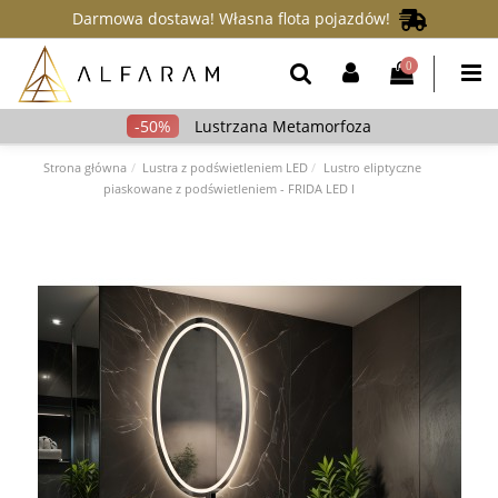
Darmowa dostawa! Własna flota pojazdów!
0
Lustrzana Metamorfoza
Strona główna
Lustra z podświetleniem LED
Lustro eliptyczne
piaskowane z podświetleniem - FRIDA LED I