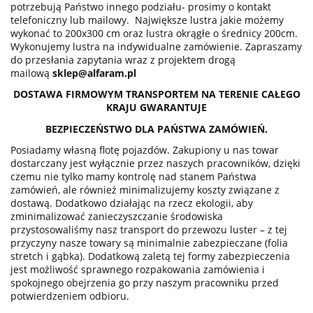
potrzebują Państwo innego podziału- prosimy o kontakt
telefoniczny lub mailowy. Największe lustra jakie możemy
wykonać to 200x300 cm oraz lustra okrągłe o średnicy 200cm.
Wykonujemy lustra na indywidualne zamówienie. Zapraszamy
do przesłania zapytania wraz z projektem drogą
mailową
sklep@alfaram.pl
DOSTAWA FIRMOWYM TRANSPORTEM NA TERENIE CAŁEGO
KRAJU GWARANTUJE
BEZPIECZEŃSTWO DLA PAŃSTWA ZAMÓWIEŃ.
Posiadamy własną flotę pojazdów. Zakupiony u nas towar
dostarczany jest wyłącznie przez naszych pracowników, dzięki
czemu nie tylko mamy kontrolę nad stanem Państwa
zamówień, ale również minimalizujemy koszty związane z
dostawą. Dodatkowo działając na rzecz ekologii, aby
zminimalizować zanieczyszczanie środowiska
przystosowaliśmy nasz transport do przewozu luster – z tej
przyczyny nasze towary są minimalnie zabezpieczane (folia
stretch i gąbka). Dodatkową zaletą tej formy zabezpieczenia
jest możliwość sprawnego rozpakowania zamówienia i
spokojnego obejrzenia go przy naszym pracowniku przed
potwierdzeniem odbioru.