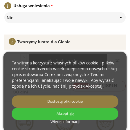
Usługa wniesienia
*
Nie
Tworzymy lustro dla Ciebie
Dodaj do koszyka
Ta witryna korzysta z własnych plików cookie i plików
cookie stron trzecich w celu ulepszenia naszych usług
i prezentowania Ci reklam związanych z Twoimi
preferencjami, analizując Twoje nawyki. Aby wyrazić
12,18
PLN
raty
od
zgodę na ich użycie, naciśnij przycisk Akceptuj.
Dostosuj pliki cookie
Akceptuję
Więcej informacji