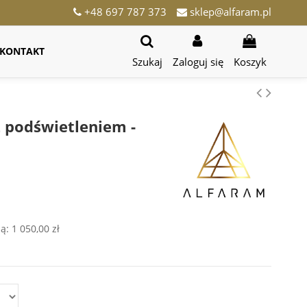
+48 697 787 373
sklep@alfaram.pl
KONTAKT
Szukaj
Zaloguj się
Koszyk
z podświetleniem -
ją:
1 050,00 zł