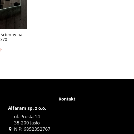
 ścienny na
5x70
ł
Kontakt
Alfaram sp. z o.o.
ul. Prosta 14
38-200 Jasło
NIP: 6852352767