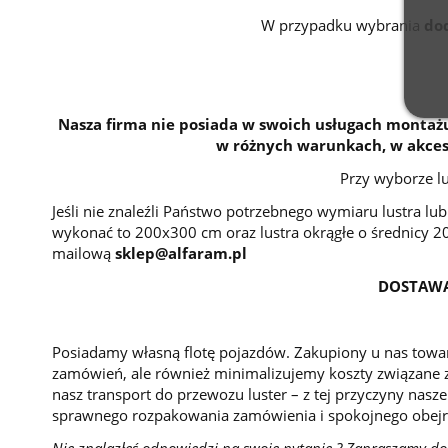
W przypadku wybrania
do
Nasza firma nie posiada w swoich usługach montażu
w różnych warunkach, w akceso
Przy wyborze l
Jeśli nie znaleźli Państwo potrzebnego wymiaru lustra l
wykonać to 200x300 cm oraz lustra okrągłe o średnicy 
mailową
sklep@alfaram.pl
DOSTAWA
Posiadamy własną flotę pojazdów. Zakupiony u nas towar
zamówień, ale również minimalizujemy koszty związane z
nasz transport do przewozu luster – z tej przyczyny nasze
sprawnego rozpakowania zamówienia i spokojnego obejr
Nie znalazłeś odpowiedzi na swoje pytanie ? Zapraszamy do