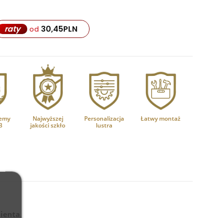
30,45
PLN
raty
od
emy
Najwyższej
Personalizacja
Łatwy montaż
3
jakości szkło
lustra
ienta
.