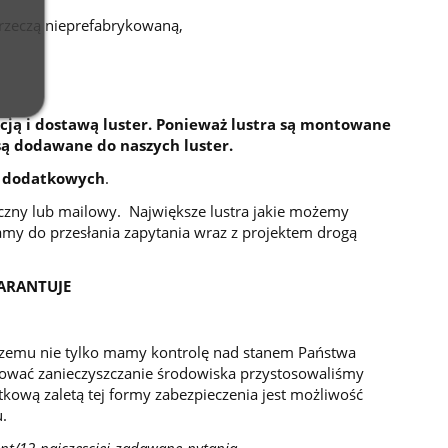
 rzeczą nieprefabrykowaną,
cją i dostawą luster. Ponieważ lustra są montowane
są dodawane do naszych luster.
 dodatkowych
.
niczny lub mailowy. Największe lustra jakie możemy
my do przesłania zapytania wraz z projektem drogą
ARANTUJE
 czemu nie tylko mamy kontrolę nad stanem Państwa
izować zanieczyszczanie środowiska przystosowaliśmy
atkową zaletą tej formy zabezpieczenia jest możliwość
.
ent/12-najczesciej-zadawane-pytania