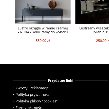
Lustro okrągłe w ramie czarnej
Lustrzany wieszak
- RENA - kolor ramy do wyboru
ubrania 1
550,00 zł
250,00 z
Przydatne linki
Zwroty i reklamacje
Polityka prywatności
Polityka plików "cookies"
Formy płatności