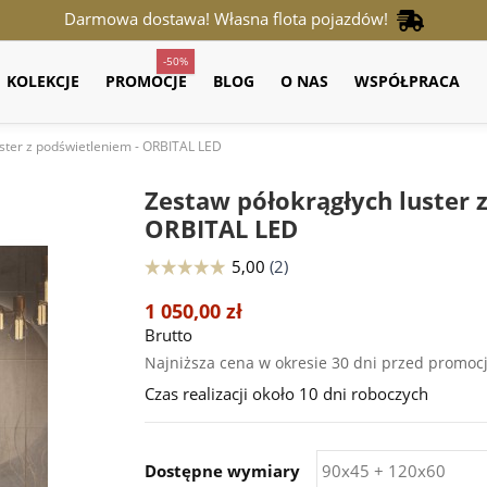
Darmowa dostawa! Własna flota pojazdów!
-50%
KOLEKCJE
PROMOCJE
BLOG
O NAS
WSPÓŁPRACA
uster z podświetleniem - ORBITAL LED
Zestaw półokrągłych luster 
ORBITAL LED
1 050,00 zł
Brutto
Najniższa cena w okresie 30 dni przed promoc
Czas realizacji około 10 dni roboczych
Dostępne wymiary