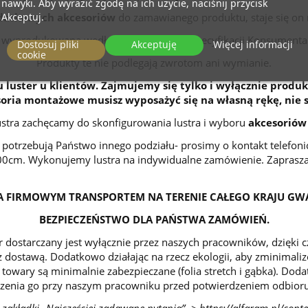
nawyki. Aby wyrazić zgodę na ich użycie, naciśnij przycisk
Akceptuj.
datkowych akcesoriów
do zamawianego produktu, staje się on
wyprodukowaną według indywidualnej specyfikacji Konsumenta
Dostosuj pliki
Akceptuję
Więcej informacji
cookie
Produkty te nie podlegają zwrotom ani wymianie.
 luster u klientów. Zajmujemy się tylko i wyłącznie produk
ria montażowe musisz wyposażyć się na własną rękę, nie 
ustra zachęcamy do skonfigurowania lustra i wyboru
akcesoriów
ub potrzebują Państwo innego podziału- prosimy o kontakt telefo
200cm. Wykonujemy lustra na indywidualne zamówienie. Zaprasza
 FIRMOWYM TRANSPORTEM NA TERENIE CAŁEGO KRAJU GW
BEZPIECZEŃSTWO DLA PAŃSTWA ZAMÓWIEŃ.
 dostarczany jest wyłącznie przez naszych pracowników, dzięki
 dostawą. Dodatkowo działając na rzecz ekologii, aby zminimal
 towary są minimalnie zabezpieczane (folia stretch i gąbka). Dod
zenia go przy naszym pracowniku przed potwierdzeniem odbioru
 zakładki „Najczęściej zadawane pytania” ->
https://alfaram.pl/cont