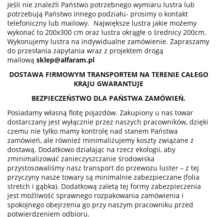
Jeśli nie znaleźli Państwo potrzebnego wymiaru lustra lub
potrzebują Państwo innego podziału- prosimy o kontakt
telefoniczny lub mailowy. Największe lustra jakie możemy
wykonać to 200x300 cm oraz lustra okrągłe o średnicy 200cm.
Wykonujemy lustra na indywidualne zamówienie. Zapraszamy
do przesłania zapytania wraz z projektem drogą
mailową
sklep@alfaram.pl
DOSTAWA FIRMOWYM TRANSPORTEM NA TERENIE CAŁEGO
KRAJU GWARANTUJE
BEZPIECZEŃSTWO DLA PAŃSTWA ZAMÓWIEŃ.
Posiadamy własną flotę pojazdów. Zakupiony u nas towar
dostarczany jest wyłącznie przez naszych pracowników, dzięki
czemu nie tylko mamy kontrolę nad stanem Państwa
zamówień, ale również minimalizujemy koszty związane z
dostawą. Dodatkowo działając na rzecz ekologii, aby
zminimalizować zanieczyszczanie środowiska
przystosowaliśmy nasz transport do przewozu luster – z tej
przyczyny nasze towary są minimalnie zabezpieczane (folia
stretch i gąbka). Dodatkową zaletą tej formy zabezpieczenia
jest możliwość sprawnego rozpakowania zamówienia i
spokojnego obejrzenia go przy naszym pracowniku przed
potwierdzeniem odbioru.