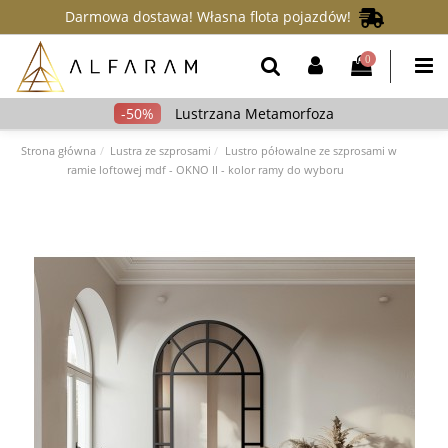
Darmowa dostawa! Własna flota pojazdów!
0
Lustrzana Metamorfoza
Strona główna
Lustra ze szprosami
Lustro półowalne ze szprosami w
ramie loftowej mdf - OKNO II - kolor ramy do wyboru