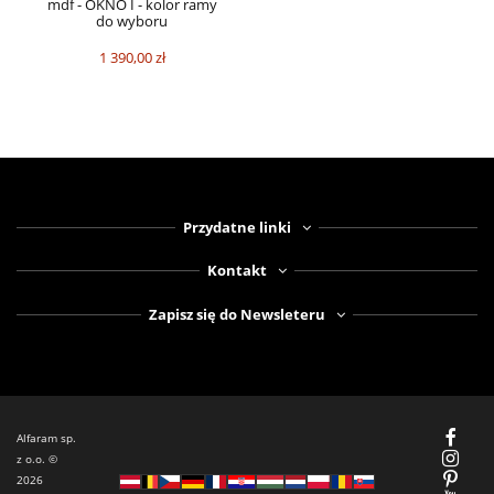
mdf - OKNO I - kolor ramy
do wyboru
1 390,00 zł
Przydatne linki
Kontakt
Zapisz się do Newsleteru
Alfaram sp.
z o.o. ©
2026