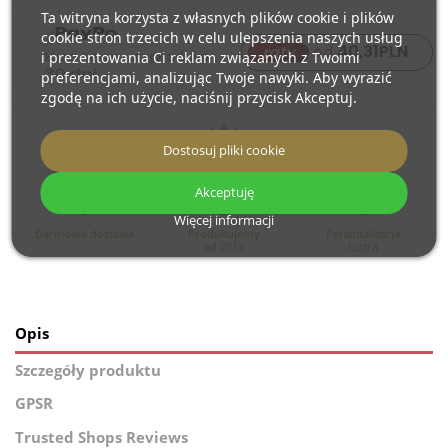
Ta witryna korzysta z własnych plików cookie i plików
cookie stron trzecich w celu ulepszenia naszych usług
40,31
PLN
raty
od
i prezentowania Ci reklam związanych z Twoimi
preferencjami, analizując Twoje nawyki. Aby wyrazić
zgodę na ich użycie, naciśnij przycisk Akceptuj.
Dostosuj pliki cookie
Akceptuję
Więcej informacji
Darmowa dostawa
Produkujemy
Personalizacja
od 2013
lustra
Opis
Szczegóły produktu
GPSR
Trusted Shops Reviews