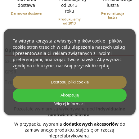
Darmowa dostawa
Personalizacja
lustra
Produkujemy
od 2013
Ta witryna korzysta z własnych plików cookie i plików
cookie stron trzecich w celu ulepszenia naszych usług
Opis
i prezentowania Ci reklam związanych z Twoimi
preferencjami, analizując Twoje nawyki. Aby wyrazić
Szczegóły produktu
zgodę na ich użycie, naciśnij przycisk Akceptuj.
GPSR
Trusted Shops Reviews
Dostosuj pliki cookie
Akceptuję
Standardowe wymiary luster: 60x160, 70x170, 80x180
Więcej informacji
Pozostałe wymiary są wykonywane pod
indywidualne
zamówienie Klienta
.
W przypadku wybrania
dodatkowych akcesoriów
do
zamawianego produktu, staje się on rzeczą
nieprefabrykowaną,