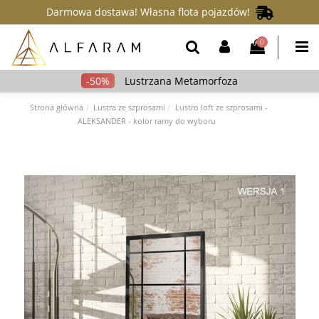
Darmowa dostawa! Własna flota pojazdów!
0
Lustrzana Metamorfoza
Strona główna
Lustra ze szprosami
Lustro loft ze szprosami -
ALEKSANDER - kolor ramy do wyboru