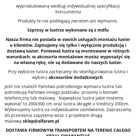
wyprodukowaną według indywidualnej specyfikacji
Konsumenta
Produkty te nie podlegają zwrotom ani wymianie.
Szprosy w lustrze wykonane są z mdfu
Nasza firma nie posiada w swoich usługach montażu luster
u klientów. Zajmujemy się tylko i wyłącznie produkcją i
dostawą luster. Ponieważ lustra są montowane w różnych
warunkach, w akcesoria montażowe musisz wyposażyć się
na własną rękę, nie są dodawane do naszych luster.
Przy wyborze lustra zachęcamy do skonfigurowania lustra i
wyboru
akcesoriów dodatkowych
.
Jeśli nie znaleźli Państwo potrzebnego wymiaru lustra lub
potrzebują Państwo innego podziału- prosimy o kontakt
telefoniczny lub mailowy. Największe lustra jakie możemy
wykonać to 200x300 cm oraz lustra okrągłe o średnicy 200cm.
Wykonujemy lustra na indywidualne zamówienie. Zapraszamy
do przesłania zapytania wraz z projektem drogą
mailową
sklep@alfaram.pl
DOSTAWA FIRMOWYM TRANSPORTEM NA TERENIE CAŁEGO
KRAJU GWARANTUJE