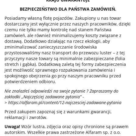
BEZPIECZEŃSTWO DLA PAŃSTWA ZAMÓWIEŃ.
Posiadamy własną flotę pojazdów. Zakupiony u nas towar
dostarczany jest wyłącznie przez naszych pracowników, dzięki
czemu nie tylko mamy kontrolę nad stanem Państwa
zamówień, ale również minimalizujemy koszty związane z
dostawą. Dodatkowo działając na rzecz ekologii, aby
zminimalizować zanieczyszczanie środowiska
przystosowaliśmy nasz transport do przewozu luster – z tej
przyczyny nasze towary są minimalnie zabezpieczane (folia
stretch i gąbka). Dodatkową zaletą tej formy zabezpieczenia
jest możliwość sprawnego rozpakowania zamówienia i
spokojnego obejrzenia go przy naszym pracowniku przed
potwierdzeniem odbioru.
Nie znalazłeś odpowiedzi na swoje pytanie ? Zapraszamy do
zakładki „Najczęściej zadawane pytania” -
>
https://alfaram.pl/content/12-najczesciej-zadawane-pytania
Przed zakupem zapoznaj się z warunkami gwarancji,
reklamacji i zwrotów.
Uwaga!
Wzór lustra, zdjęcia oraz opisy chronione są prawem
autorskim. Wszelkie prawa zastrzeżone Alfaram sp. z o.o.