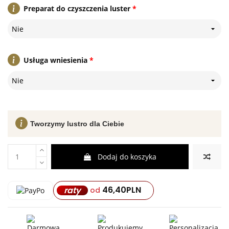
Preparat do czyszczenia luster
*
Nie
Usługa wniesienia
*
Nie
Tworzymy lustro dla Ciebie
Dodaj do koszyka
46,40
PLN
raty
od