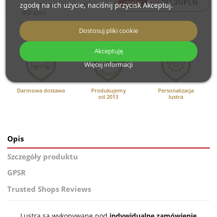
20,30
PLN
raty
od
zgodę na ich użycie, naciśnij przycisk Akceptuj.
Dostosuj pliki cookie
Akceptuję
Więcej informacji
Darmowa dostawa
Produkujemy
Personalizacja
od 2013
lustra
Opis
Szczegóły produktu
GPSR
Trusted Shops Reviews
Lustra są wykonywane pod
indywidualne zamówienie