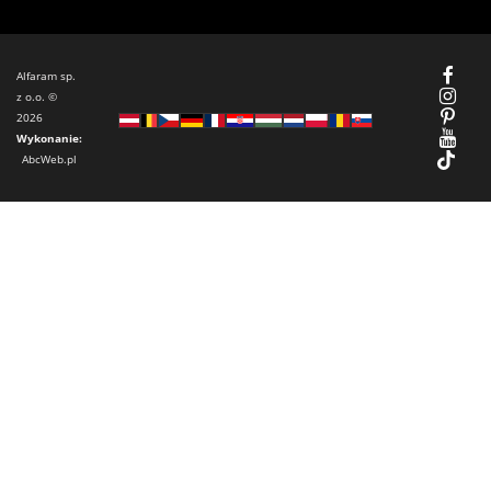
Alfaram sp.
z o.o. ©
2026
Wykonanie:
AbcWeb.pl