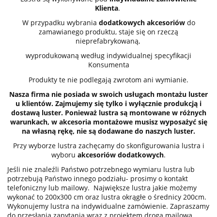
Klienta
.
W przypadku wybrania
dodatkowych akcesoriów
do
zamawianego produktu, staje się on rzeczą
nieprefabrykowaną,
wyprodukowaną według indywidualnej specyfikacji
Konsumenta
Produkty te nie podlegają zwrotom ani wymianie.
Nasza firma nie posiada w swoich usługach montażu luster
u klientów. Zajmujemy się tylko i wyłącznie produkcją i
dostawą luster. Ponieważ lustra są montowane w różnych
warunkach, w akcesoria montażowe musisz wyposażyć się
na własną rękę, nie są dodawane do naszych luster.
Przy wyborze lustra zachęcamy do skonfigurowania lustra i
wyboru
akcesoriów dodatkowych
.
Jeśli nie znaleźli Państwo potrzebnego wymiaru lustra lub
potrzebują Państwo innego podziału- prosimy o kontakt
telefoniczny lub mailowy. Największe lustra jakie możemy
wykonać to 200x300 cm oraz lustra okrągłe o średnicy 200cm.
Wykonujemy lustra na indywidualne zamówienie. Zapraszamy
do przesłania zapytania wraz z projektem drogą mailową