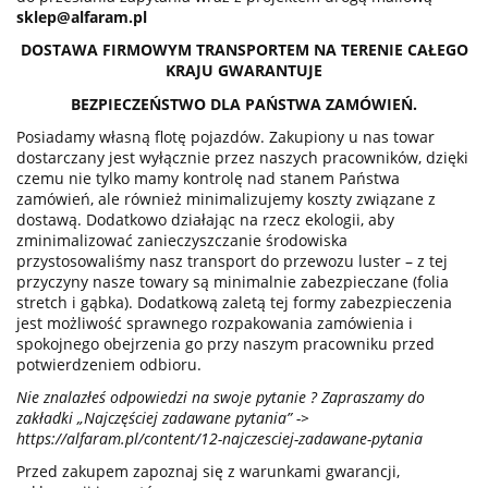
sklep@alfaram.pl
DOSTAWA FIRMOWYM TRANSPORTEM NA TERENIE CAŁEGO
KRAJU GWARANTUJE
BEZPIECZEŃSTWO DLA PAŃSTWA ZAMÓWIEŃ.
Posiadamy własną flotę pojazdów. Zakupiony u nas towar
dostarczany jest wyłącznie przez naszych pracowników, dzięki
czemu nie tylko mamy kontrolę nad stanem Państwa
zamówień, ale również minimalizujemy koszty związane z
dostawą. Dodatkowo działając na rzecz ekologii, aby
zminimalizować zanieczyszczanie środowiska
przystosowaliśmy nasz transport do przewozu luster – z tej
przyczyny nasze towary są minimalnie zabezpieczane (folia
stretch i gąbka). Dodatkową zaletą tej formy zabezpieczenia
jest możliwość sprawnego rozpakowania zamówienia i
spokojnego obejrzenia go przy naszym pracowniku przed
potwierdzeniem odbioru.
Nie znalazłeś odpowiedzi na swoje pytanie ? Zapraszamy do
zakładki „Najczęściej zadawane pytania” ->
https://alfaram.pl/content/12-najczesciej-zadawane-pytania
Przed zakupem zapoznaj się z warunkami gwarancji,