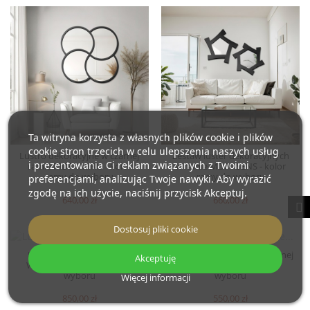
Ta witryna korzysta z własnych plików cookie i plików
cookie stron trzecich w celu ulepszenia naszych usług
Lustro dekoracyjne w czarnej
Zestaw luster dekoracyjnych
i prezentowania Ci reklam związanych z Twoimi
ramie MDF - MIRO - kolor
w ramie MDF - SENS - kolor
ramy do wyboru
ramy do wyboru
preferencjami, analizując Twoje nawyki. Aby wyrazić
zgodę na ich użycie, naciśnij przycisk Akceptuj.
640,00 zł
660,00 zł
Dostosuj pliki cookie
Lustro loft ze szprosami -
Lustro okrągłe w ramie czarnej
Akceptuję
WILHELM - kolor ramy do
- RENA - kolor ramy do
wyboru
wyboru
Więcej informacji
850,00 zł
550,00 zł