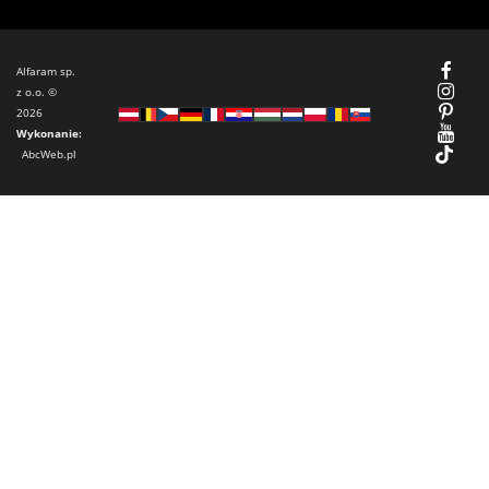
Alfaram sp.
z o.o. ©
2026
Wykonanie:
AbcWeb.pl