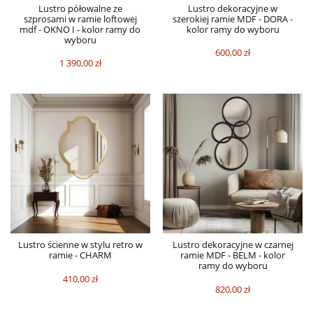
Lustro półowalne ze
Lustro dekoracyjne w
szprosami w ramie loftowej
szerokiej ramie MDF - DORA -
mdf - OKNO I - kolor ramy do
kolor ramy do wyboru
wyboru
600,00 zł
1 390,00 zł
Lustro ścienne w stylu retro w
Lustro dekoracyjne w czarnej
ramie - CHARM
ramie MDF - BELM - kolor
ramy do wyboru
410,00 zł
820,00 zł