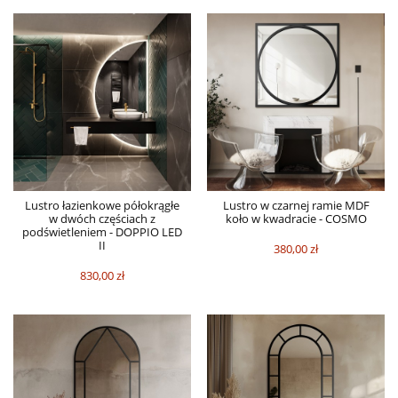
Lustro łazienkowe półokrągłe
Lustro w czarnej ramie MDF
w dwóch częściach z
koło w kwadracie - COSMO
podświetleniem - DOPPIO LED
II
380,00 zł
830,00 zł