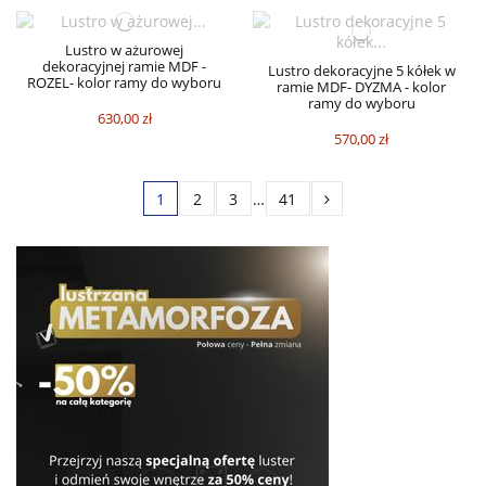
Lustro w ażurowej
dekoracyjnej ramie MDF -
Lustro dekoracyjne 5 kółek w
ROZEL- kolor ramy do wyboru
ramie MDF- DYZMA - kolor
ramy do wyboru
630,00 zł
570,00 zł
1
2
3
…
41