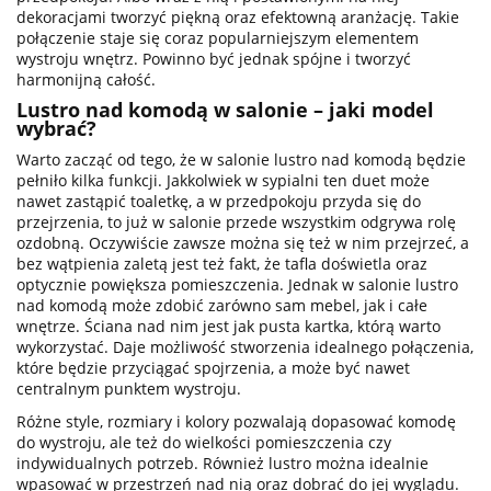
dekoracjami tworzyć piękną oraz efektowną aranżację. Takie
połączenie staje się coraz popularniejszym elementem
wystroju wnętrz. Powinno być jednak spójne i tworzyć
harmonijną całość.
Lustro nad komodą w salonie – jaki model
wybrać?
Warto zacząć od tego, że w salonie lustro nad komodą będzie
pełniło kilka funkcji. Jakkolwiek w sypialni ten duet może
nawet zastąpić toaletkę, a w przedpokoju przyda się do
przejrzenia, to już w salonie przede wszystkim odgrywa rolę
ozdobną. Oczywiście zawsze można się też w nim przejrzeć, a
bez wątpienia zaletą jest też fakt, że tafla doświetla oraz
optycznie powiększa pomieszczenia. Jednak w salonie lustro
nad komodą może zdobić zarówno sam mebel, jak i całe
wnętrze. Ściana nad nim jest jak pusta kartka, którą warto
wykorzystać. Daje możliwość stworzenia idealnego połączenia,
które będzie przyciągać spojrzenia, a może być nawet
centralnym punktem wystroju.
Różne style, rozmiary i kolory pozwalają dopasować komodę
do wystroju, ale też do wielkości pomieszczenia czy
indywidualnych potrzeb. Również lustro można idealnie
wpasować w przestrzeń nad nią oraz dobrać do jej wyglądu.