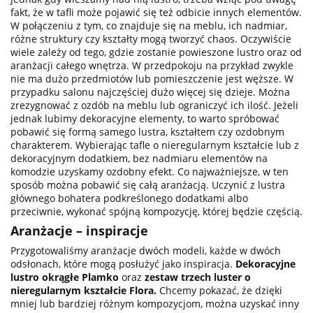
fakt, że w tafli może pojawić się też odbicie innych elementów.
W połączeniu z tym, co znajduje się na meblu, ich nadmiar,
różne struktury czy kształty mogą tworzyć chaos. Oczywiście
wiele zależy od tego, gdzie zostanie powieszone lustro oraz od
aranżacji całego wnętrza. W przedpokoju na przykład zwykle
nie ma dużo przedmiotów lub pomieszczenie jest węższe. W
przypadku salonu najczęściej dużo więcej się dzieje. Można
zrezygnować z ozdób na meblu lub ograniczyć ich ilość. Jeżeli
jednak lubimy dekoracyjne elementy, to warto spróbować
pobawić się formą samego lustra, kształtem czy ozdobnym
charakterem. Wybierając tafle o nieregularnym kształcie lub z
dekoracyjnym dodatkiem, bez nadmiaru elementów na
komodzie uzyskamy ozdobny efekt. Co najważniejsze, w ten
sposób można pobawić się całą aranżacją. Uczynić z lustra
głównego bohatera podkreślonego dodatkami albo
przeciwnie, wykonać spójną kompozycję, której będzie częścią.
Aranżacje – inspiracje
Przygotowaliśmy aranżacje dwóch modeli, każde w dwóch
odsłonach, które mogą posłużyć jako inspiracja.
Dekoracyjne
lustro okrągłe Plamko
oraz
zestaw trzech luster o
nieregularnym kształcie Flora
.
Chcemy pokazać, że dzięki
mniej lub bardziej różnym kompozycjom, można uzyskać inny