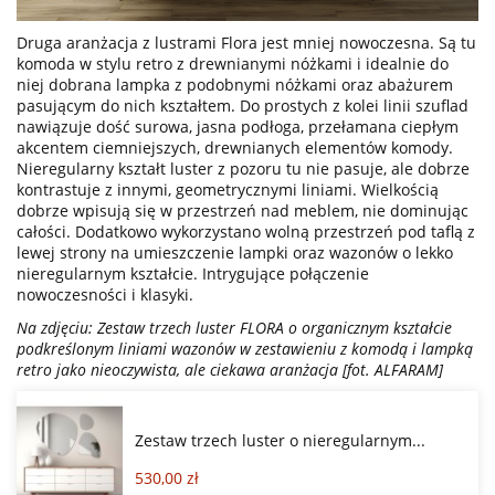
Druga aranżacja z lustrami Flora jest mniej nowoczesna. Są tu
komoda w stylu retro z drewnianymi nóżkami i idealnie do
niej dobrana lampka z podobnymi nóżkami oraz abażurem
pasującym do nich kształtem. Do prostych z kolei linii szuflad
nawiązuje dość surowa, jasna podłoga, przełamana ciepłym
akcentem ciemniejszych, drewnianych elementów komody.
Nieregularny kształt luster z pozoru tu nie pasuje, ale dobrze
kontrastuje z innymi, geometrycznymi liniami. Wielkością
dobrze wpisują się w przestrzeń nad meblem, nie dominując
całości. Dodatkowo wykorzystano wolną przestrzeń pod taflą z
lewej strony na umieszczenie lampki oraz wazonów o lekko
nieregularnym kształcie. Intrygujące połączenie
nowoczesności i klasyki.
Na zdjęciu: Zestaw trzech luster FLORA o organicznym kształcie
podkreślonym liniami wazonów w zestawieniu z komodą i lampką
retro jako nieoczywista, ale ciekawa aranżacja [fot. ALFARAM]
Zestaw trzech luster o nieregularnym...
530,00 zł