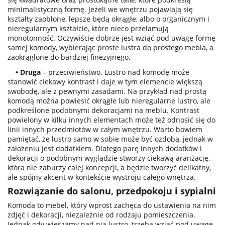
minimalistyczną formę. Jeżeli we wnętrzu pojawiają się
kształty zaoblone, lepsze będą okrągłe, albo o organicznym i
nieregularnym kształcie, które nieco przełamują
monotonność. Oczywiście dobrze jest wziąć pod uwagę formę
samej komody, wybierając proste lustra do prostego mebla, a
zaokrąglone do bardziej finezyjnego.
• Druga
– przeciwieństwo. Lustro nad komodę może
stanowić ciekawy kontrast i daje w tym elemencie większą
swobodę, ale z pewnymi zasadami. Na przykład nad prostą
komodą można powiesić okrągłe lub nieregularne lustro, ale
podkreślone podobnymi dekoracjami na meblu. Kontrast
powielony w kilku innych elementach może też odnosić się do
linii innych przedmiotów w całym wnętrzu. Warto bowiem
pamiętać, że lustro samo w sobie może być ozdobą, jednak w
założeniu jest dodatkiem. Dlatego parę innych dodatków i
dekoracji o podobnym wyglądzie stworzy ciekawą aranżację,
która nie zaburzy całej koncepcji, a będzie tworzyć delikatny,
ale spójny akcent w kontekście wystroju całego wnętrza.
Rozwiązanie do salonu, przedpokoju i sypialni
Komoda to mebel, który wprost zachęca do ustawienia na nim
zdjęć i dekoracji, niezależnie od rodzaju pomieszczenia.
Jednak gdy wieszamy nad nią lustro, trzeba wziąć pod uwagę