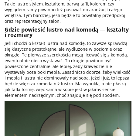
Takie lustro stylem, kształtem, barwą tafli, kolorem czy
wyglądem ramy powinno też pasować do aranżacji całego
wnętrza. Tym bardziej, jeśli będzie to powitalny przedpokój
oraz reprezentacyjny salon.
Gdzie powiesić lustro nad komodą — kształty
i rozmiary
Jeśli chodzi o kształt lustra nad komodę, to zawsze sprawdzą
się klasyczne prostokątne, ale wydłużone w poziomie oraz
okrągłe. Te pierwsze szerokością mogą licować się z komodą,
ewentualnie nieco wystawać. To drugie powinno być
powieszone centralnie, ale lepiej, żeby krawędzie nie
wystawały poza boki mebla. Zasadniczo dobrze, żeby wielkość
i mebla i lustra nie dominowały nad sobą. Jeżeli już, to lepsza
będzie większa komoda niż lustro. Ma wypukłą, a nie płaską
jak tafla formę, więc sama w sobie jest w jakimś sensie
elementem nadrzędnym, choć znajduje się pod spodem.