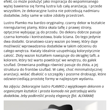
efekt, co może posłużyć jako inspiracja do wspomnianego
wyżej bawienia się formą lustra lub całą aranżacją. I przede
wszystkim, że dekoracyjne lustra nie potrzebują nadmiaru
dodatków, żeby same w sobie zdobiły przestrzeń.
Lustro Plamko ma bardzo oryginalny, czarny dekor w kształcie
nieregularnej plamy, która okala taflę z prawej strony,
optycznie wybijając ją do przodu. Do dekoru dobrze pasuje
czarna komoda i kontrastowa, biała ściana. Do tego jedynie
dwa dodatki. Granatowo-szary wazon po lewej, który daje
możliwość wprowadzenia dodatków w takim odcieniu do
całego wnętrza. Kwiaty idealnie uzupełniają kolorystycznie
całość. Złoty wazon kształtem nawiązuje do okrągłej tafli, a
kolorem, który też warto powtórzyć we wnętrzu, do gałek
szuflad. Drewniana podłoga również pasuje do złota, a jej
struktura do frontów szuflad. W całej, choć minimalistycznej
aranżacji, widać dbałość o szczegóły i pozorne drobiazgi, które
odzwierciedlają prostotę formy w najlepszym wydaniu.
Na zdjęciu: Dekoracyjne lustro PLAMKO z wyjątkowym dekorem o
organicznym kształcie i prosta komoda nie potrzebują wielu
dodatków, żeby podkreślić prostą elegancję [fot. ALFARAM]