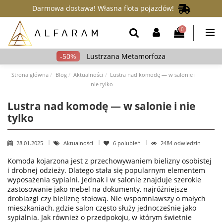
Darmowa dostawa! Własna flota pojazdów!
0
Lustrzana Metamorfoza
Strona główna
Blog
Aktualności
Lustra nad komodę — w salonie i
nie tylko
Lustra nad komodę — w salonie i nie
tylko
28.01.2025
Aktualności
6
polubień
2484 odwiedzin
Komoda kojarzona jest z przechowywaniem bielizny osobistej
i drobnej odzieży. Dlatego stała się popularnym elementem
wyposażenia sypialni. Jednak i w salonie znajduje szerokie
zastosowanie jako mebel na dokumenty, najróżniejsze
drobiazgi czy bieliznę stołową. Nie wspomniawszy o małych
mieszkaniach, gdzie salon często służy jednocześnie jako
sypialnia. Jak również o przedpokoju, w którym świetnie