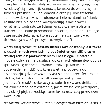
takiej formie to lustra stały się najważniejszą i przyciągającą
wzrok częścią aranżacji. Stanowią kontrast do widocznej tu
symetrii prostych linii na komodzie oraz jej umieszczenia
pomiędzy dekoracyjnymi, pionowymi elementami na ścianie.
Te linie idealnie ze sobą korespondują. Choć brak tu
wyraźnego kontrastu ze ścianą, wraz z czarnym blatem
stanowią delikatne przełamanie pozornej monotonii. Do tego
dwie proste dekoracje, które subtelnie akcentuje układ
skierowanych w dół prawych krawędzie tafli.
Warto tutaj dodać, że
zestaw luster Flora dostępny jest także
w trzech innych wersjach – z podświetleniem LED oraz w
czarnej ramie z podświetleniem i bez niego.
Te ostatnie
modele dzięki ramie pasującej do czarnych elementów dobrze
sprawdzą się w przedstawionej aranżacji. Modele z
podświetleniem LED to z kolei świetna propozycja do
przedpokoju, gdzie zawsze przyda się dodatkowe światło. Co
istotne, takie lustra to nie tylko wersja praktyczna,
jednocześnie także dekoracyjna. Subtelne światło delikatnie
rozjaśni ciemne pomieszczenie, jakim często jest przedpokój,
przy okazji pięknie zdobiąc same lustra oraz całą przestrzeń
wokół nich.
Na zdjęciu: Zestaw trzech luster o nieregularnym kształcie FLORA z