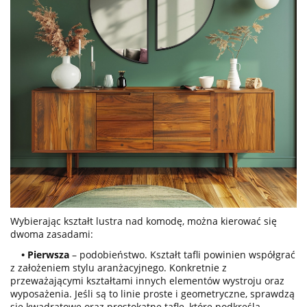
Wybierając kształt lustra nad komodę, można kierować się
dwoma zasadami:
•
Pierwsza
– podobieństwo. Kształt tafli powinien współgrać
z założeniem stylu aranżacyjnego. Konkretnie z
przeważającymi kształtami innych elementów wystroju oraz
wyposażenia. Jeśli są to linie proste i geometryczne, sprawdzą
się kwadratowe oraz prostokątne tafle, które podkreślą