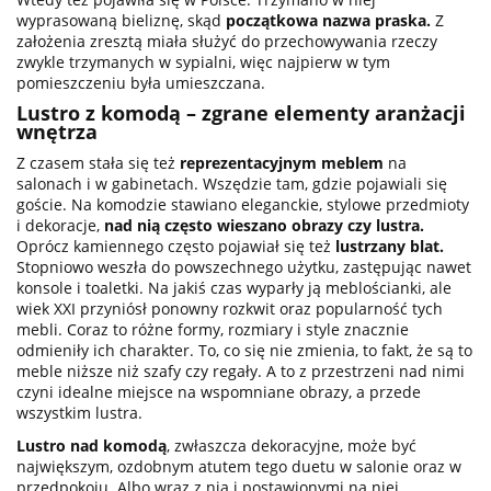
wyprasowaną bieliznę, skąd
początkowa nazwa praska.
Z
założenia zresztą miała służyć do przechowywania rzeczy
zwykle trzymanych w sypialni, więc najpierw w tym
pomieszczeniu była umieszczana.
Lustro z komodą – zgrane elementy aranżacji
wnętrza
Z czasem stała się też
reprezentacyjnym meblem
na
salonach i w gabinetach. Wszędzie tam, gdzie pojawiali się
goście. Na komodzie stawiano eleganckie, stylowe przedmioty
i dekoracje,
nad nią często wieszano obrazy czy lustra.
Oprócz kamiennego często pojawiał się też
lustrzany blat.
Stopniowo weszła do powszechnego użytku, zastępując nawet
konsole i toaletki. Na jakiś czas wyparły ją meblościanki, ale
wiek XXI przyniósł ponowny rozkwit oraz popularność tych
mebli. Coraz to różne formy, rozmiary i style znacznie
odmieniły ich charakter. To, co się nie zmienia, to fakt, że są to
meble niższe niż szafy czy regały. A to z przestrzeni nad nimi
czyni idealne miejsce na wspomniane obrazy, a przede
wszystkim lustra.
Lustro nad komodą
, zwłaszcza dekoracyjne, może być
największym, ozdobnym atutem tego duetu w salonie oraz w
przedpokoju. Albo wraz z nią i postawionymi na niej