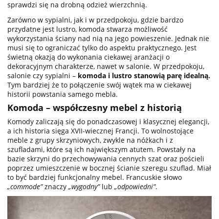
sprawdzi się na drobną odzież wierzchnią.
Zarówno w sypialni, jak i w przedpokoju, gdzie bardzo
przydatne jest lustro, komoda stwarza możliwość
wykorzystania ściany nad nią na jego powieszenie. Jednak nie
musi się to ograniczać tylko do aspektu praktycznego. Jest
świetną okazją do wykonania ciekawej aranżacji o
dekoracyjnym charakterze, nawet w salonie. W przedpokoju,
salonie czy sypialni –
komoda i lustro stanowią parę idealną.
Tym bardziej że to połączenie swój wątek ma w ciekawej
historii powstania samego mebla.
Komoda – współczesny mebel z historią
Komody zaliczają się do ponadczasowej i klasycznej elegancji,
a ich historia sięga XVII-wiecznej Francji. To wolnostojące
meble z grupy skrzyniowych, zwykle na nóżkach i z
szufladami, które są ich największym atutem. Powstały na
bazie skrzyni do przechowywania cennych szat oraz pościeli
poprzez umieszczenie w bocznej ścianie szeregu szuflad. Miał
to być bardziej funkcjonalny mebel. Francuskie słowo
„commode”
znaczy
„wygodny”
lub
„odpowiedni”
.