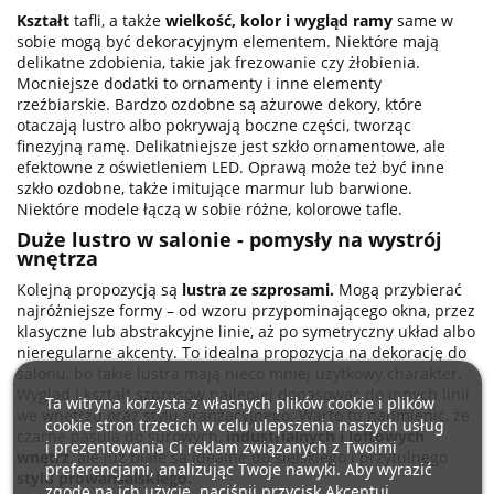
Kształt
tafli, a także
wielkość, kolor i wygląd ramy
same w
sobie mogą być dekoracyjnym elementem. Niektóre mają
delikatne zdobienia, takie jak frezowanie czy żłobienia.
Mocniejsze dodatki to ornamenty i inne elementy
rzeźbiarskie. Bardzo ozdobne są ażurowe dekory, które
otaczają lustro albo pokrywają boczne części, tworząc
finezyjną ramę. Delikatniejsze jest szkło ornamentowe, ale
efektowne z oświetleniem LED. Oprawą może też być inne
szkło ozdobne, także imitujące marmur lub barwione.
Niektóre modele łączą w sobie różne, kolorowe tafle.
Duże lustro w salonie - pomysły na wystrój
wnętrza
Kolejną propozycją są
lustra ze szprosami.
Mogą przybierać
najróżniejsze formy – od wzoru przypominającego okna, przez
klasyczne lub abstrakcyjne linie, aż po symetryczny układ albo
nieregularne akcenty. To idealna propozycja na dekorację do
salonu, bo takie lustra mają nieco mniej użytkowy charakter.
Wygląd i kształt szprosów najlepiej dopasować do innych linii
Ta witryna korzysta z własnych plików cookie i plików
we wnętrzu oraz stylu aranżacyjnego. Warto tu nadmienić, że
cookie stron trzecich w celu ulepszenia naszych usług
czarne pasują do surowych,
industrialnych i loftowych
i prezentowania Ci reklam związanych z Twoimi
wnętrz
, ale już białe są idealne do sielskiego i przytulnego
preferencjami, analizując Twoje nawyki. Aby wyrazić
stylu prowansalskiego.
zgodę na ich użycie, naciśnij przycisk Akceptuj.