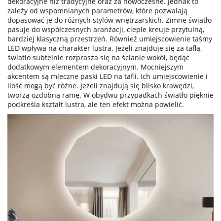
dekoracyjne niż tradycyjne oraz za nowoczesne. Jednak to
zależy od wspomnianych parametrów, które pozwalają
dopasować je do różnych stylów wnętrzarskich. Zimne światło
pasuje do współczesnych aranżacji, ciepłe kreuje przytulną,
bardziej klasyczną przestrzeń. Również umiejscowienie taśmy
LED wpływa na charakter lustra. Jeżeli znajduje się za taflą,
światło subtelnie rozprasza się na ścianie wokół, będąc
dodatkowym elementem dekoracyjnym. Mocniejszym
akcentem są mleczne paski LED na tafli. Ich umiejscowienie i
ilość mogą być różne. Jeżeli znajdują się blisko krawędzi,
tworzą ozdobną ramę. W obydwu przypadkach światło pięknie
podkreśla kształt lustra, ale ten efekt można powielić.