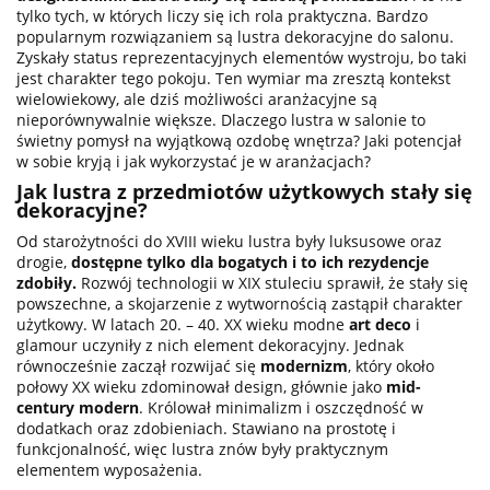
tylko tych, w których liczy się ich rola praktyczna. Bardzo
popularnym rozwiązaniem są lustra dekoracyjne do salonu.
Zyskały status reprezentacyjnych elementów wystroju, bo taki
jest charakter tego pokoju. Ten wymiar ma zresztą kontekst
wielowiekowy, ale dziś możliwości aranżacyjne są
nieporównywalnie większe. Dlaczego lustra w salonie to
świetny pomysł na wyjątkową ozdobę wnętrza? Jaki potencjał
w sobie kryją i jak wykorzystać je w aranżacjach?
Jak lustra z przedmiotów użytkowych stały się
dekoracyjne?
Od starożytności do XVIII wieku lustra były luksusowe oraz
drogie,
dostępne tylko dla bogatych i to ich rezydencje
zdobiły.
Rozwój technologii w XIX stuleciu sprawił, że stały się
powszechne, a skojarzenie z wytwornością zastąpił charakter
użytkowy. W latach 20. – 40. XX wieku modne
art deco
i
glamour uczyniły z nich element dekoracyjny. Jednak
równocześnie zaczął rozwijać się
modernizm
, który około
połowy XX wieku zdominował design, głównie jako
mid-
century modern
. Królował minimalizm i oszczędność w
dodatkach oraz zdobieniach. Stawiano na prostotę i
funkcjonalność, więc lustra znów były praktycznym
elementem wyposażenia.