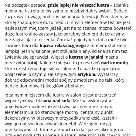
Na początek porada,
gdzie lepiej nie wieszać lustra
– ścianka
medialna i strefa telewizyjna to niezbyt dobry wybór. Będzie
rozpraszać uwagę podczas oglądania telewizji. Przestrzeń, w
której znajduje się dużo mebli i innych elementów też nie jest
najlepszym miejscem. Jeżeli jest na to szansa, można powiesić
duże lustro albo zestaw jako odrębny element dekoracyjny,
nie zagracając otoczenia. Chociaż pojedyncza tafla może być
również tłem dla
kącika relaksacyjnego
z fotelem, stolikiem i
lampką. Jeśli w salonie jest stół jadalniany, ściana za nim też
świetnie się sprawdzi. Więcej o
lustrze w jadalni
można
przeczytać
tutaj
. Kolejne miejsce to przestrzeń
nad komodą
,
która często znajduje się w salonie. To bardzo popularne
połączenie, o czym pisaliśmy w tym
artykule
. Wystarczy
dobrać odpowiedni model spójny z meblem albo taki, który
będzie dominował jako główny bohater.
Idealnym miejscem dla lustra w salonie jest przestrzeń
wypoczynkowa i
ściana nad sofą
. Można wykorzystać
pojedyncze modele lub zestawy, harmonijne z innymi
elementami, albo stanowiące mocny, centralny punkt
dekoracyjny. W pierwszym przypadku wielkość, kształt i
wygląd należy dopasować do mebli. W drugim mogą
przełamywać ich formę, ale warto dodać jakieś akcenty, na
przykład poduszki spójne z lustrem. Wielkość tafli czy ich ilość