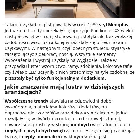
Takim przykładem jest powstały w roku 1980
styl Memphis
.
Jednak i te trendy doczekały się opozycji. Pod koniec XX wieku
nastąpił zwrot w stronę stonowanej estetyki, ale bez większej
ozdobności, więc lustra kolejny raz stały się przedmiotami
użytkowymi. W następnym, czyli obecnym stuleciu stylistykę
zaczęto łączyć z dekoracyjnością. Wszystkie elementy
wyposażenia i wystroju zyskały na wyglądzie. Także w
przypadku luster wzornictwo, ramy, zdobienia, kolorowe tafle
czy światło LED uczyniły z nich przedmioty na tyle ozdobne, że
przestały być tylko funkcjonalnym dodatkiem.
Jakie znaczenie mają lustra w dzisiejszych
aranżacjach?
Współczesne trendy
stawiają na odpowiedni dobór
wykończenia, materiałów, kolorów i dodatków, na
dopracowanie szczegółów oraz dekoracyjne akcenty. Jednak
rozwijały się w dwóch kierunkach – od surowej i zimnej,
nowoczesnej prostoty w stronę
modnych
w ostatnich latach
ciepłych i przytulnych wnętrz.
Te nurty często się przenikają,
tworząc
ciepły minimalizm
, w którym ważna jest