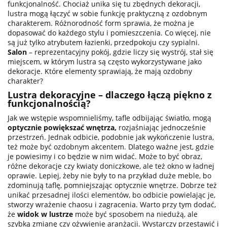
funkcjonalność. Chociaż unika się tu zbędnych dekoracji,
lustra mogą łączyć w sobie funkcję praktyczną z ozdobnym
charakterem. Różnorodność form sprawia, że można je
dopasować do każdego stylu i pomieszczenia. Co więcej, nie
są już tylko atrybutem łazienki, przedpokoju czy sypialni.
Salon
– reprezentacyjny pokój, gdzie liczy się wystrój, stał się
miejscem, w którym lustra są często wykorzystywane jako
dekoracje. Które elementy sprawiają, że mają ozdobny
charakter?
Lustra dekoracyjne – dlaczego łączą piękno z
funkcjonalnością?
Jak we wstępie wspomnieliśmy, tafle odbijając światło, mogą
optycznie powiększać wnętrza,
rozjaśniając jednocześnie
przestrzeń. Jednak odbicie, podobnie jak wykończenie lustra,
też może być ozdobnym akcentem. Dlatego ważne jest, gdzie
je powiesimy i co będzie w nim widać. Może to być obraz,
różne dekoracje czy kwiaty doniczkowe, ale też okno w ładnej
oprawie. Lepiej, żeby nie były to na przykład duże meble, bo
zdominują taflę, pomniejszając optycznie wnętrze. Dobrze też
unikać przesadnej ilości elementów, bo odbicie powielając je,
stworzy wrażenie chaosu i zagracenia. Warto przy tym dodać,
że
widok w lustrze
może być sposobem na niedużą, ale
szybką zmianę czy ożywienie aranżacji. Wystarczy przestawić i