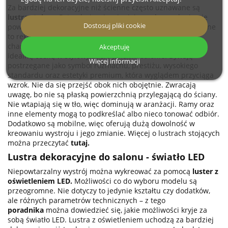
Za bardziej dekoracyjne niż ścienne często uznawane są
lustra stojące
. Potrzebują więcej miejsca, ale w salonie nie
Dostosuj pliki cookie
powinno to być dużym problemem. Poza tym efekty wizualne
to rekompensują. Mają reprezentacyjny i majestatyczny
charakter, kojarzą się z wystawnością i luksusem, co jest
Akceptuję
idealną cechą w stylowym, eleganckim salonie. Bywają
Więcej informacji
postrzegane jako symbol rozmachu, prestiżu, wysokiego
standardu oraz estetyki premium, która wyglądem przyciąga
wzrok. Nie da się przejść obok nich obojętnie. Zwracają
uwagę, bo nie są płaską powierzchnią przylegającą do ściany.
Nie wtapiają się w tło, więc dominują w aranżacji. Ramy oraz
inne elementy mogą to podkreślać albo nieco tonować odbiór.
Dodatkowo są mobilne, więc oferują dużą dowolność w
kreowaniu wystroju i jego zmianie. Więcej o lustrach stojących
można przeczytać
tutaj
.
Lustra dekoracyjne do salonu - światło LED
Niepowtarzalny wystrój można wykreować za pomocą
luster z
oświetleniem LED
.
Możliwości co do wyboru modelu są
przeogromne. Nie dotyczy to jedynie kształtu czy dodatków,
ale różnych parametrów technicznych – z tego
poradnika
można dowiedzieć się, jakie możliwości kryje za
sobą światło LED. Lustra z oświetleniem uchodzą za bardziej