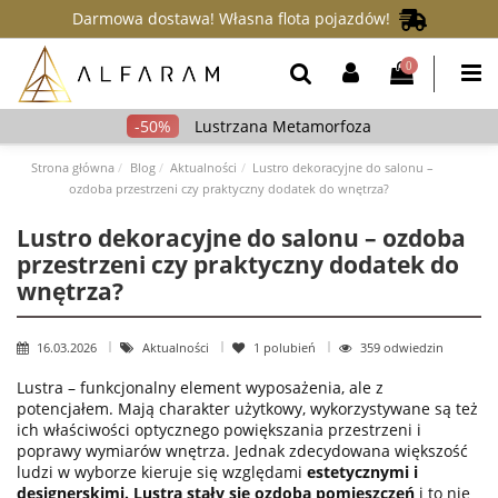
Darmowa dostawa! Własna flota pojazdów!
0
Lustrzana Metamorfoza
Strona główna
Blog
Aktualności
Lustro dekoracyjne do salonu –
ozdoba przestrzeni czy praktyczny dodatek do wnętrza?
Lustro dekoracyjne do salonu – ozdoba
przestrzeni czy praktyczny dodatek do
wnętrza?
16.03.2026
Aktualności
1
polubień
359 odwiedzin
Lustra – funkcjonalny element wyposażenia, ale z
potencjałem. Mają charakter użytkowy, wykorzystywane są też
ich właściwości optycznego powiększania przestrzeni i
poprawy wymiarów wnętrza. Jednak zdecydowana większość
ludzi w wyborze kieruje się względami
estetycznymi i
designerskimi.
Lustra stały się ozdobą pomieszczeń
i to nie