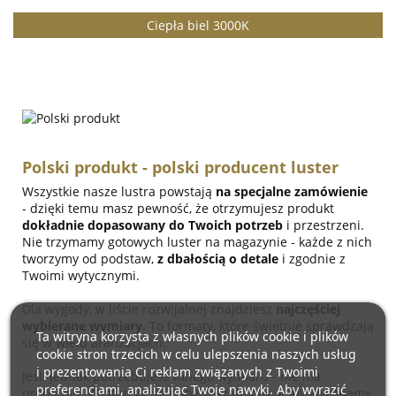
Ciepła biel 3000K
Polski produkt - polski producent luster
Wszystkie nasze lustra powstają
na specjalne zamówienie
- dzięki temu masz pewność, że otrzymujesz produkt
dokładnie dopasowany do Twoich potrzeb
i przestrzeni.
Nie trzymamy gotowych luster na magazynie - każde z nich
tworzymy od podstaw,
z dbałością o detale
i zgodnie z
Twoimi wytycznymi.
Dla wygody, w liście rozwijalnej znajdziesz
najczęściej
wybierane wymiary
. To formaty, które świetnie sprawdzają
Ta witryna korzysta z własnych plików cookie i plików
się w wielu aranżacjach.
cookie stron trzecich w celu ulepszenia naszych usług
i prezentowania Ci reklam związanych z Twoimi
Jeśli jednak potrzebujesz innego wymiaru - nie ma
preferencjami, analizując Twoje nawyki. Aby wyrazić
problemu! Wystarczy, że napiszesz do nas, a my wykonamy