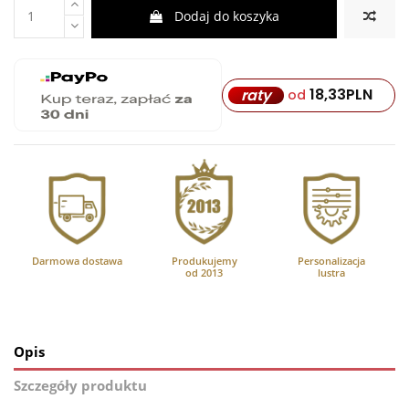
Dodaj do koszyka
18,33
PLN
raty
od
Darmowa dostawa
Produkujemy
Personalizacja
od 2013
lustra
Opis
Szczegóły produktu