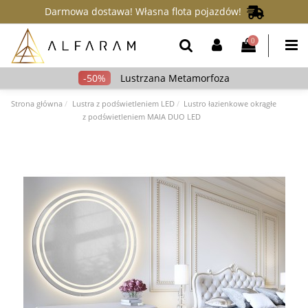
Darmowa dostawa! Własna flota pojazdów!
0
Lustrzana Metamorfoza
Strona główna
Lustra z podświetleniem LED
Lustro łazienkowe okrągłe
z podświetleniem MAIA DUO LED