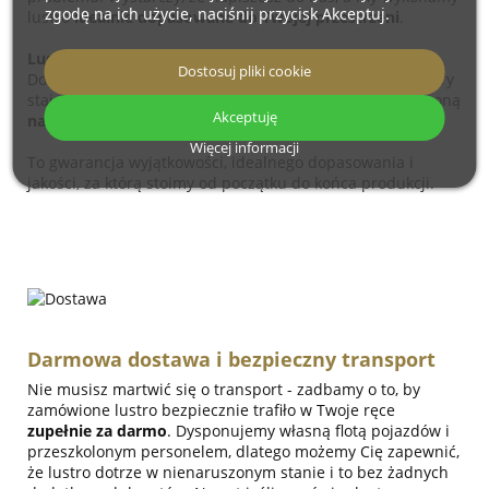
zgodę na ich użycie, naciśnij przycisk Akceptuj.
lustro
idealnie dopasowane do Twojej przestrzeni
.
Lustro szyte na miarę - Twój wybór, Twój styl
Dostosuj pliki cookie
Dodając do zamówienia
akcesoria
, tworzysz produkt, który
staje się
unikatem - rzeczą nieprefabrykowaną
, stworzoną
Akceptuję
na indywidualne zamówienie
.
Więcej informacji
To gwarancja wyjątkowości, idealnego dopasowania i
jakości, za którą stoimy od początku do końca produkcji.
Darmowa dostawa i bezpieczny transport
Nie musisz martwić się o transport - zadbamy o to, by
zamówione lustro bezpiecznie trafiło w Twoje ręce
zupełnie za darmo
. Dysponujemy własną flotą pojazdów i
przeszkolonym personelem, dlatego możemy Cię zapewnić,
że lustro dotrze w nienaruszonym stanie i to bez żadnych