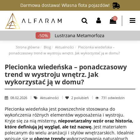
Darmowa dostawa! Własna flota pojazdów!
0
Lustrzana Metamorfoza
Strona główna
Blog
Aktualności
Plecionka wiedeńska –
ponadczasowy trend w wystroju wnętrz. Jak wykorzystać ją w domu?
Plecionka wiedeńska – ponadczasowy
trend w wystroju wnętrz. Jak
wykorzystać ją w domu?
08.02.2026
Aktualności
2
polubień
731 odwiedzin
Plecionka wiedeńska jest powszechnie stosowana do
wykończenia różnych elementów wyposażenia i wystroju.
Kryje się za nią misterny,
niepowtarzalny wzór oraz historia,
które definiują jej wygląd, ale też nazwę.
Jest materiałem
polecanym do wielu aranżacji i stylów wnętrzarskich. Idealnie
wpisuje się w
obecne trendy
wykorzystywania naturalnych