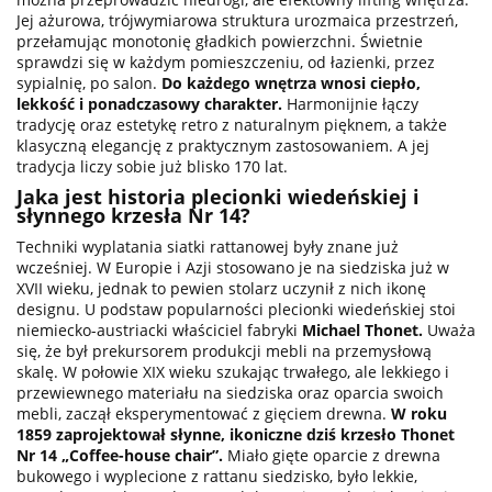
Jej ażurowa, trójwymiarowa struktura urozmaica przestrzeń,
przełamując monotonię gładkich powierzchni. Świetnie
sprawdzi się w każdym pomieszczeniu, od łazienki, przez
sypialnię, po salon.
Do każdego wnętrza wnosi ciepło,
lekkość i ponadczasowy charakter.
Harmonijnie łączy
tradycję oraz estetykę retro z naturalnym pięknem, a także
klasyczną elegancję z praktycznym zastosowaniem. A jej
tradycja liczy sobie już blisko 170 lat.
Jaka jest historia plecionki wiedeńskiej i
słynnego krzesła Nr 14?
Techniki wyplatania siatki rattanowej były znane już
wcześniej. W Europie i Azji stosowano je na siedziska już w
XVII wieku, jednak to pewien stolarz uczynił z nich ikonę
designu. U podstaw popularności plecionki wiedeńskiej stoi
niemiecko-austriacki właściciel fabryki
Michael Thonet.
Uważa
się, że był prekursorem produkcji mebli na przemysłową
skalę. W połowie XIX wieku szukając trwałego, ale lekkiego i
przewiewnego materiału na siedziska oraz oparcia swoich
mebli, zaczął eksperymentować z gięciem drewna.
W roku
1859 zaprojektował słynne, ikoniczne dziś krzesło Thonet
Nr 14 „Coffee-house chair”.
Miało gięte oparcie z drewna
bukowego i wyplecione z rattanu siedzisko, było lekkie,