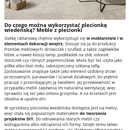
Do czego można wykorzystać plecionkę
wiedeńską? Meble z plecionki
Siatkę rattanową chętnie wykorzystuje się
w meblarstwie i w
elementach dekoracji wnętrz.
Stosuje się ją do produkcji
frontów meblowych, drzwiczek i szuflad, a także zagłówków
łóżek, a nawet kloszy lamp, podkładek na stół, osłonek
doniczek czy różnych pojemniczków. Może być też użyta jako
półka albo blat stołu, zabezpieczony szklaną taflą.
Zastosowanie znajduje także jako element ozdobny drzwi
przesuwnych, parawanów i ścianek działowych, bo pięknie
pracuje z przenikającym ją światłem. Jej przewiewność w
przypadku mebli zapewnia im naturalną wentylację, więc
sprawdzi się też jako osłona grzejnika. A na krzesłach jest
idealna w upalne dni.
W sprzedaży plecionka wiedeńska dostępna jest na metry,
więc stała się popularnym materiałem
do tworzenia
projektów DIY.
Do odnawiania starych mebli czy
wzbogacenia albo odciążenia ich formy. Dzięki temu łatwo
można przeprowadzić niedrogi, ale efektowny lifting wnętrza.