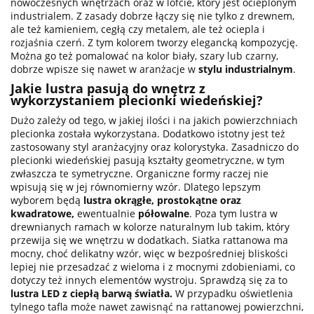
nowoczesnych wnętrzach oraz w lofcie, który jest ocieplonym
industrialem. Z zasady dobrze łączy się nie tylko z drewnem,
ale też kamieniem, cegłą czy metalem, ale też ociepla i
rozjaśnia czerń. Z tym kolorem tworzy elegancką kompozycję.
Można go też pomalować na kolor biały, szary lub czarny,
dobrze wpisze się nawet w aranżacje w
stylu industrialnym
.
Jakie lustra pasują do wnętrz z
wykorzystaniem plecionki wiedeńskiej?
Dużo zależy od tego, w jakiej ilości i na jakich powierzchniach
plecionka została wykorzystana. Dodatkowo istotny jest też
zastosowany styl aranżacyjny oraz kolorystyka. Zasadniczo do
plecionki wiedeńskiej pasują kształty geometryczne, w tym
zwłaszcza te symetryczne. Organiczne formy raczej nie
wpisują się w jej równomierny wzór. Dlatego lepszym
wyborem będą
lustra okrągłe
,
prostokątne
oraz
kwadratowe,
ewentualnie
półowalne
. Poza tym lustra w
drewnianych ramach w kolorze naturalnym lub takim, który
przewija się we wnętrzu w dodatkach. Siatka rattanowa ma
mocny, choć delikatny wzór, więc w bezpośredniej bliskości
lepiej nie przesadzać z wieloma i z mocnymi zdobieniami, co
dotyczy też innych elementów wystroju. Sprawdzą się za to
lustra LED z ciepłą barwą światła.
W przypadku oświetlenia
tylnego tafla może nawet zawisnąć na rattanowej powierzchni,