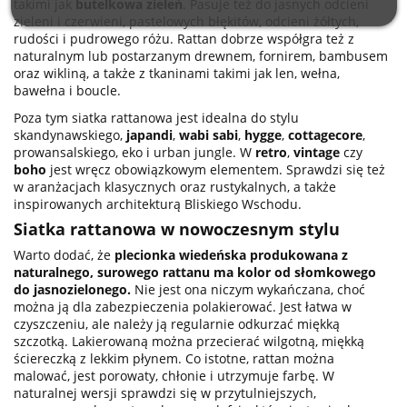
takimi jak
butelkowa zieleń
. Pasuje też do jasnych odcieni
zieleni i czerwieni, pastelowych błękitów, odcieni żółtych,
rudości i pudrowego różu. Rattan dobrze współgra też z
naturalnym lub postarzanym drewnem, fornirem, bambusem
oraz wikliną, a także z tkaninami takimi jak len, wełna,
bawełna i boucle.
Poza tym siatka rattanowa jest idealna do stylu
skandynawskiego,
japandi
,
wabi sabi
,
hygge
,
cottagecore
,
prowansalskiego, eko i urban jungle. W
retro
,
vintage
czy
boho
jest wręcz obowiązkowym elementem. Sprawdzi się też
w aranżacjach klasycznych oraz rustykalnych, a także
inspirowanych architekturą Bliskiego Wschodu.
Siatka rattanowa w nowoczesnym stylu
Warto dodać, że
plecionka wiedeńska produkowana z
naturalnego, surowego rattanu ma kolor od słomkowego
do jasnozielonego.
Nie jest ona niczym wykańczana, choć
można ją dla zabezpieczenia polakierować. Jest łatwa w
czyszczeniu, ale należy ją regularnie odkurzać miękką
szczotką. Lakierowaną można przecierać wilgotną, miękką
ściereczką z lekkim płynem. Co istotne, rattan można
malować, jest porowaty, chłonie i utrzymuje farbę. W
naturalnej wersji sprawdzi się w przytulniejszych,