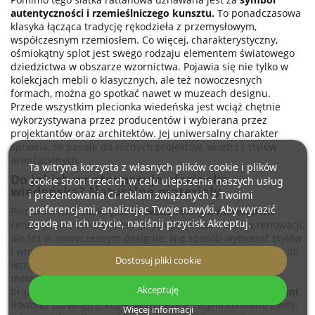
autentyczności i rzemieślniczego kunsztu.
To ponadczasowa
klasyka łącząca tradycję rękodzieła z przemysłowym,
współczesnym rzemiosłem. Co więcej, charakterystyczny,
ośmiokątny splot jest swego rodzaju elementem światowego
dziedzictwa w obszarze wzornictwa. Pojawia się nie tylko w
kolekcjach mebli o klasycznych, ale też nowoczesnych
formach, można go spotkać nawet w muzeach designu.
Przede wszystkim plecionka wiedeńska jest wciąż chętnie
wykorzystywana przez producentów i wybierana przez
projektantów oraz architektów. Jej uniwersalny charakter
sprawia, że pasuje do różnych projektów, wnętrz i stylów
aranżacyjnych.
Ta witryna korzysta z własnych plików cookie i plików
Do jakich wnętrz pasuje plecionka
cookie stron trzecich w celu ulepszenia naszych usług
wiedeńska? Naturalne materiały
i prezentowania Ci reklam związanych z Twoimi
preferencjami, analizując Twoje nawyki. Aby wyrazić
Plecionka wiedeńska
jest wszechstronnym materiałem
zgodę na ich użycie, naciśnij przycisk Akceptuj.
cenionym nie tylko w klasycznych projektach oraz w renowacji,
ale też w nowoczesnym designie. Nie sposób wymienić stylów
i wnętrz, w jakich można ją wykorzystać. Na pewno pasuje do
Dostosuj pliki cookie
wszelkich aranżacji, które opierają się na naturalnych
materiałach oraz barwach ziemi. Na przykład do kolorów
Akceptuję
brązowych, takich jak
Mocha Mousse
oraz
beżowych odcieni
.
Również do wnętrz, które łączą beże z innymi kolorami ziemi,
Więcej informacji