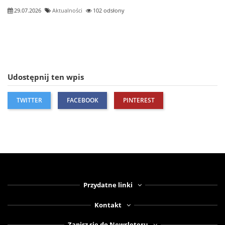
29.07.2026
Aktualności
102 odsłony
Udostępnij ten wpis
TWITTER
FACEBOOK
PINTEREST
Przydatne linki
Kontakt
Zapisz się do Newsleteru