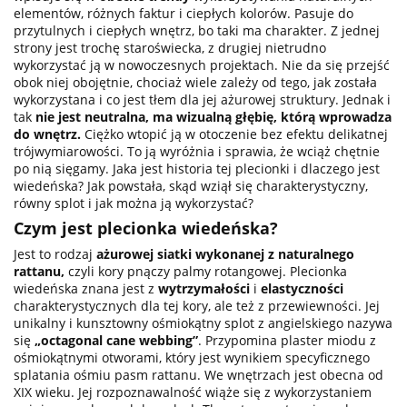
elementów, różnych faktur i ciepłych kolorów. Pasuje do
przytulnych i ciepłych wnętrz, bo taki ma charakter. Z jednej
strony jest trochę staroświecka, z drugiej nietrudno
wykorzystać ją w nowoczesnych projektach. Nie da się przejść
obok niej obojętnie, chociaż wiele zależy od tego, jak została
wykorzystana i co jest tłem dla jej ażurowej struktury. Jednak i
tak
nie jest neutralna, ma wizualną głębię, którą wprowadza
do wnętrz.
Ciężko wtopić ją w otoczenie bez efektu delikatnej
trójwymiarowości. To ją wyróżnia i sprawia, że wciąż chętnie
po nią sięgamy. Jaka jest historia tej plecionki i dlaczego jest
wiedeńska? Jak powstała, skąd wziął się charakterystyczny,
równy splot i jak można ją wykorzystać?
Czym jest plecionka wiedeńska?
Jest to rodzaj
ażurowej siatki wykonanej z naturalnego
rattanu,
czyli kory pnączy palmy rotangowej. Plecionka
wiedeńska znana jest z
wytrzymałości
i
elastyczności
charakterystycznych dla tej kory, ale też z przewiewności. Jej
unikalny i kunsztowny ośmiokątny splot z angielskiego nazywa
się
„octagonal cane webbing”
. Przypomina plaster miodu z
ośmiokątnymi otworami, który jest wynikiem specyficznego
splatania ośmiu pasm rattanu. We wnętrzach jest obecna od
XIX wieku. Jej rozpoznawalność wiąże się z wykorzystaniem