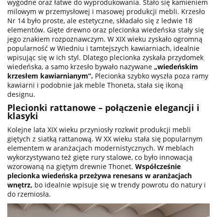
wygodne oraz łatwe do wyprodukowania. Stało się kamieniem
milowym w przemysłowej i masowej produkcji mebli. Krzesło
Nr 14 było proste, ale estetyczne, składało się z ledwie 18
elementów. Gięte drewno oraz plecionka wiedeńska stały się
jego znakiem rozpoznawczym. W XIX wieku zyskało ogromną
popularność w Wiedniu i tamtejszych kawiarniach, idealnie
wpisując się w ich styl. Dlatego plecionka zyskała przydomek
wiedeńska, a samo krzesło bywało nazywane
„wiedeńskim
krzesłem kawiarnianym”.
Plecionka szybko wyszła poza ramy
kawiarni i podobnie jak meble Thoneta, stała się ikoną
designu.
Plecionki rattanowe – połączenie elegancji i
klasyki
Kolejne lata XIX wieku przyniosły rozkwit produkcji mebli
giętych z siatką rattanową. W XX wieku stała się popularnym
elementem w aranżacjach modernistycznych. W meblach
wykorzystywano też gięte rury stalowe, co było innowacją
wzorowaną na giętym drewnie Thonet.
Współcześnie
plecionka wiedeńska przeżywa renesans w aranżacjach
wnętrz,
bo idealnie wpisuje się w trendy powrotu do natury i
do rzemiosła.