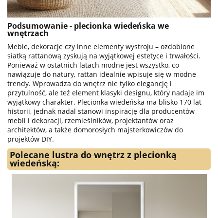
Podsumowanie - plecionka wiedeńska we
wnętrzach
Meble, dekoracje czy inne elementy wystroju – ozdobione
siatką rattanową zyskują na wyjątkowej estetyce i trwałości.
Ponieważ w ostatnich latach modne jest wszystko, co
nawiązuje do natury, rattan idealnie wpisuje się w modne
trendy. Wprowadza do wnętrz nie tylko elegancję i
przytulność, ale też element klasyki designu, który nadaje im
wyjątkowy charakter. Plecionka wiedeńska ma blisko 170 lat
historii, jednak nadal stanowi inspirację dla producentów
mebli i dekoracji, rzemieślników, projektantów oraz
architektów, a także domorosłych majsterkowiczów do
projektów DIY.
Polecane lustra do wnętrz z plecionką
wiedeńską: